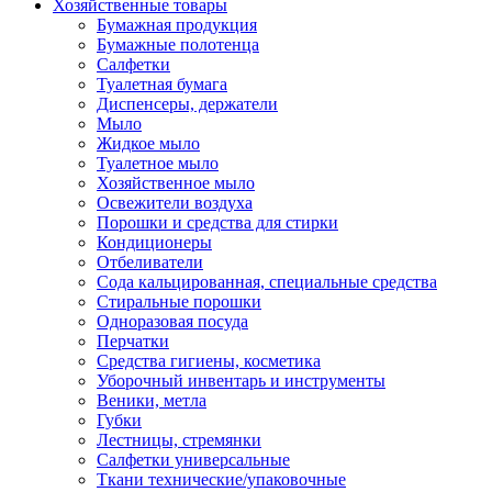
Хозяйственные товары
Бумажная продукция
Бумажные полотенца
Салфетки
Туалетная бумага
Диспенсеры, держатели
Мыло
Жидкое мыло
Туалетное мыло
Хозяйственное мыло
Освежители воздуха
Порошки и средства для стирки
Кондиционеры
Отбеливатели
Сода кальцированная, специальные средства
Стиральные порошки
Одноразовая посуда
Перчатки
Средства гигиены, косметика
Уборочный инвентарь и инструменты
Веники, метла
Губки
Лестницы, стремянки
Салфетки универсальные
Ткани технические/упаковочные