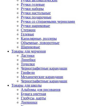
Ручки автоматические
Ручки гелевые
Ручки наборы
Ручки настольные
Ручки подарочные
Ручки со стираемыми чернилами
Ручки шариковые
Стержни
Гелевые
Капилярные, роллеры
Объемные, поворотные
Шариковые
Товары для черчения
Ластики
Линейки
Точилки
Чернографитные карандаши
Грифели
Механические карандаши
Чернографитные карандаши
Товары для школы
Альбомы для рисования
Бумага цветная
Глобусы, карты
Дневники