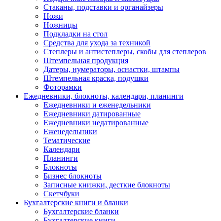
Стаканы, подставки и органайзеры
Ножи
Ножницы
Подкладки на стол
Средства для ухода за техникой
Степлеры и антистеплеры, скобы для степлеров
Штемпельная продукция
Датеры, нумераторы, оснастки, штампы
Штемпельная краска, подушки
Фоторамки
Ежедневники, блокноты, календари, планинги
Ежедневники и еженедельники
Ежедневники датированные
Ежедневники недатированные
Еженедельники
Тематические
Календари
Планинги
Блокноты
Бизнес блокноты
Записные книжки, десткие блокноты
Скетчбуки
Бухгалтерские книги и бланки
Бухгалтерские бланки
Бухгалтерские книги