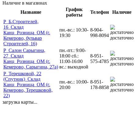
Наличие в магазинах
График
Название
Телефон
Наличие
работы
Р_Б.Строителей,
16_Склад
пн.-вс.: 10:30-
8-904-
Канц_Розница_ОМ (г.
19:30
998-8094
достаточно
Кемерово, бульвар
Строителей, 16)
Р_Салон Сарыгина,
пн.-пт.: 9:00-
27_Склад
18:00 сб.:
8-951-
Канц_Розница_ОМ (г.
11:00-16:00
575-4785
достаточно
Кемерово, Сарыгина, 27а)
вс.: выходной
Р_Терешковой, 22
(Спутник)_Склад
пн.-вс.: 10:00-
8-951-
Канц_Розница_ОМ (г.
20:00
178-8858
достаточно
Кемерово, Терешковой,
22)
загрузка карты...