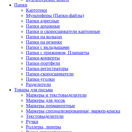
Папки
Картотеки
Мультифоры (Папки-файлы)
Папки адресные
Папки архивные
Папки и скоросшиватели картонные
Папки на кольцах
Папки на резинке
Папки с вкладышами
Папки с прижимом, Планшеты
Папки-конверты
Папки-портфели
Папки-регистраторы
Папки-скоросшиватели
Папки-уголки
Разделители
Товары для письма
Маркеры и текстовыделители
Маркеры для досок
Маркеры перманентные
Маркеры специализированные, маркер-краска
Текстовыделители
Ручки
Роллеры, линеры