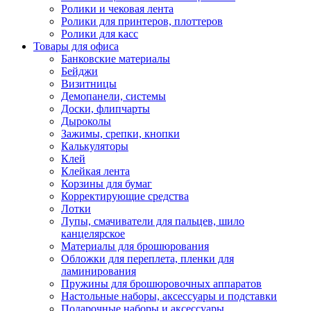
Ролики и чековая лента
Ролики для принтеров, плоттеров
Ролики для касс
Товары для офиса
Банковские материалы
Бейджи
Визитницы
Демопанели, системы
Доски, флипчарты
Дыроколы
Зажимы, срепки, кнопки
Калькуляторы
Клей
Клейкая лента
Корзины для бумаг
Корректирующие средства
Лотки
Лупы, смачиватели для пальцев, шило
канцелярское
Материалы для брошюрования
Обложки для переплета, пленки для
ламинирования
Пружины для брошюровочных аппаратов
Настольные наборы, аксессуары и подставки
Подарочные наборы и аксессуары