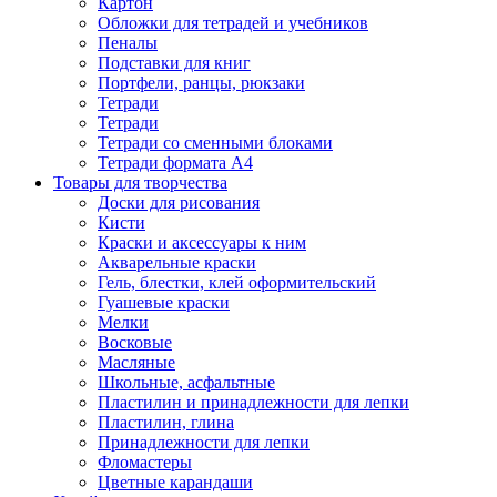
Картон
Обложки для тетрадей и учебников
Пеналы
Подставки для книг
Портфели, ранцы, рюкзаки
Тетради
Тетради
Тетради со сменными блоками
Тетради формата А4
Товары для творчества
Доски для рисования
Кисти
Краски и аксессуары к ним
Акварельные краски
Гель, блестки, клей оформительский
Гуашевые краски
Мелки
Восковые
Масляные
Школьные, асфальтные
Пластилин и принадлежности для лепки
Пластилин, глина
Принадлежности для лепки
Фломастеры
Цветные карандаши