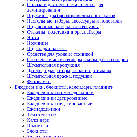
Обложки для переплета, пленки для
ламинирования
Пружины для брошюровочных аппаратов
Настольные наборы, аксессуары и подставки
Подарочные наборы и аксессуары
Стаканы, подставки и органайзеры
Ножи
Ножницы
Подкладки на стол
Средства для ухода за техникой
Степлеры и антистеплеры, скобы для степлеров
Штемпельная продукция
Датеры, нумераторы, оснастки, штампы
Штемпельная краска, подушки
Фоторамки
Ежедневники, блокноты, календари, планинги
Ежедневники и еженедельники
Ежедневники датированные
Ежедневники недатированные
Еженедельники
Тематические
Календари
Планинги
Блокноты
Бизнес блокноты