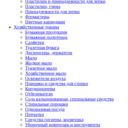
Пластилин и принадлежности для лепки
Пластилин, глина
Принадлежности для лепки
Фломастеры
Цветные карандаши
Хозяйственные товары
Бумажная продукция
Бумажные полотенца
Салфетки
Туалетная бумага
Диспенсеры, держатели
Мыло
Жидкое мыло
Туалетное мыло
Хозяйственное мыло
Освежители воздуха
Порошки и средства для стирки
Кондиционеры
Отбеливатели
Сода кальцированная, специальные средства
Стиральные порошки
Одноразовая посуда
Перчатки
Средства гигиены, косметика
Уборочный инвентарь и инструменты