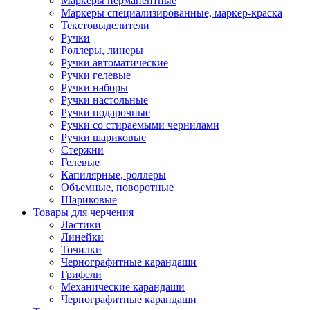
Маркеры перманентные
Маркеры специализированные, маркер-краска
Текстовыделители
Ручки
Роллеры, линеры
Ручки автоматические
Ручки гелевые
Ручки наборы
Ручки настольные
Ручки подарочные
Ручки со стираемыми чернилами
Ручки шариковые
Стержни
Гелевые
Капилярные, роллеры
Объемные, поворотные
Шариковые
Товары для черчения
Ластики
Линейки
Точилки
Чернографитные карандаши
Грифели
Механические карандаши
Чернографитные карандаши