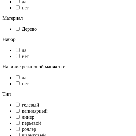
да
нет
Материал
Дерево
Набор
да
нет
Наличие резиновой манжетки
да
нет
Тип
гелевый
капилярный
линер
перьевой
роллер
шариковый