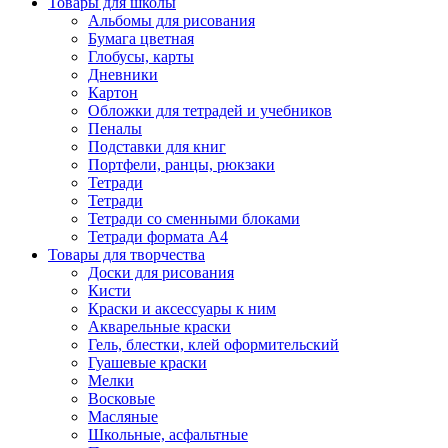
Товары для школы
Альбомы для рисования
Бумага цветная
Глобусы, карты
Дневники
Картон
Обложки для тетрадей и учебников
Пеналы
Подставки для книг
Портфели, ранцы, рюкзаки
Тетради
Тетради
Тетради со сменными блоками
Тетради формата А4
Товары для творчества
Доски для рисования
Кисти
Краски и аксессуары к ним
Акварельные краски
Гель, блестки, клей оформительский
Гуашевые краски
Мелки
Восковые
Масляные
Школьные, асфальтные