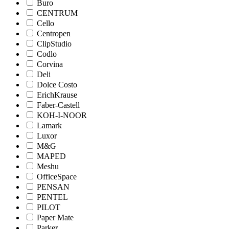
Buro
CENTRUM
Cello
Centropen
ClipStudio
Codlo
Corvina
Deli
Dolce Costo
ErichKrause
Faber-Castell
KOH-I-NOOR
Lamark
Luxor
M&G
MAPED
Meshu
OfficeSpace
PENSAN
PENTEL
PILOT
Paper Mate
Parker