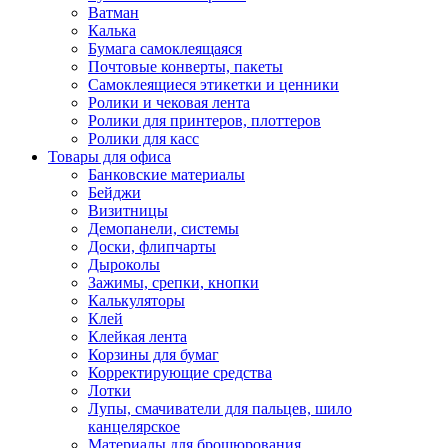
Ватман
Калька
Бумага самоклеящаяся
Почтовые конверты, пакеты
Самоклеящиеся этикетки и ценники
Ролики и чековая лента
Ролики для принтеров, плоттеров
Ролики для касс
Товары для офиса
Банковские материалы
Бейджи
Визитницы
Демопанели, системы
Доски, флипчарты
Дыроколы
Зажимы, срепки, кнопки
Калькуляторы
Клей
Клейкая лента
Корзины для бумаг
Корректирующие средства
Лотки
Лупы, смачиватели для пальцев, шило
канцелярское
Материалы для брошюрования