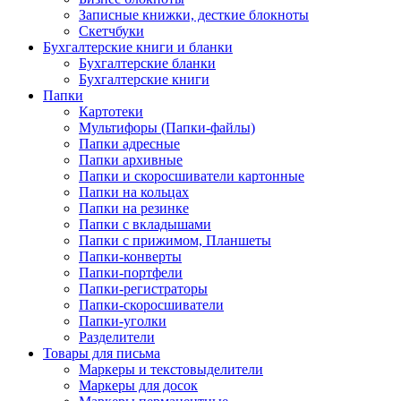
Записные книжки, десткие блокноты
Скетчбуки
Бухгалтерские книги и бланки
Бухгалтерские бланки
Бухгалтерские книги
Папки
Картотеки
Мультифоры (Папки-файлы)
Папки адресные
Папки архивные
Папки и скоросшиватели картонные
Папки на кольцах
Папки на резинке
Папки с вкладышами
Папки с прижимом, Планшеты
Папки-конверты
Папки-портфели
Папки-регистраторы
Папки-скоросшиватели
Папки-уголки
Разделители
Товары для письма
Маркеры и текстовыделители
Маркеры для досок