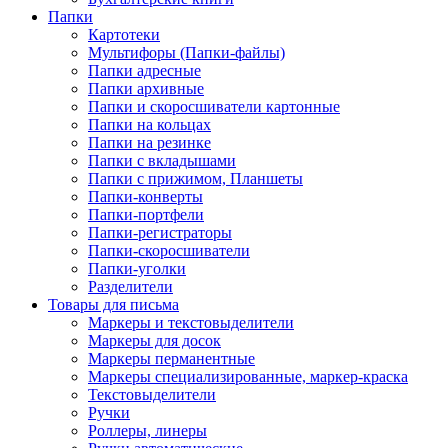
Папки
Картотеки
Мультифоры (Папки-файлы)
Папки адресные
Папки архивные
Папки и скоросшиватели картонные
Папки на кольцах
Папки на резинке
Папки с вкладышами
Папки с прижимом, Планшеты
Папки-конверты
Папки-портфели
Папки-регистраторы
Папки-скоросшиватели
Папки-уголки
Разделители
Товары для письма
Маркеры и текстовыделители
Маркеры для досок
Маркеры перманентные
Маркеры специализированные, маркер-краска
Текстовыделители
Ручки
Роллеры, линеры