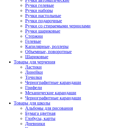
Ручки автоматические
Ручки гелевые
Ручки наборы
Ручки настольные
Ручки подарочные
Ручки со стираемыми чернилами
Ручки шариковые
Стержни
Гелевые
Капилярные, роллеры
Объемные, поворотные
Шариковые
Товары для черчения
Ластики
Линейки
Точилки
Чернографитные карандаши
Грифели
Механические карандаши
Чернографитные карандаши
Товары для школы
Альбомы для рисования
Бумага цветная
Глобусы, карты
Дневники