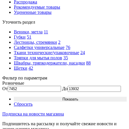
Распродажа
Рекомендуемые товары
Уцененные товары
Уточнить раздел
Веники, метла
11
Губки
51
Лестницы, стремянки
2
Салфетки универсальные
76
Ткани технические/упаковочные
24
Тряпки для мытья полов
35
Швабры, тряпкодержатели, насадки
88
Щетки
42
Фильтр по параметрам
Розничные
От
До
Сбросить
Подписка на новости магазина
Подпишитесь на рассылку и получайте свежие новости и
акции нашего магазина.