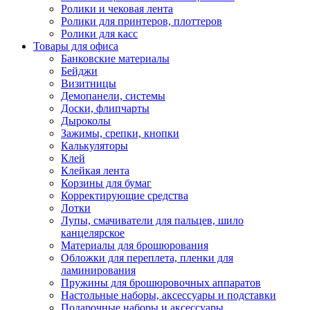
Ролики и чековая лента
Ролики для принтеров, плоттеров
Ролики для касс
Товары для офиса
Банковские материалы
Бейджи
Визитницы
Демопанели, системы
Доски, флипчарты
Дыроколы
Зажимы, срепки, кнопки
Калькуляторы
Клей
Клейкая лента
Корзины для бумаг
Корректирующие средства
Лотки
Лупы, смачиватели для пальцев, шило
канцелярское
Материалы для брошюрования
Обложки для переплета, пленки для
ламинирования
Пружины для брошюровочных аппаратов
Настольные наборы, аксессуары и подставки
Подарочные наборы и аксессуары