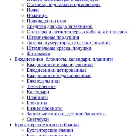
Стаканы, подставки и органайзеры
Ножи
Ножницы
Подкладки на стол
Средства для ухода за техникой
Степлеры и антистеплеры, скобы для степлеров
Штемпельная продукция
Датеры, нумераторы, оснастки, штампы
Штемпельная краска, подушки
Фоторамки
Ежедневники, блокноты, календари, планинги
Ежедневники и еженедельники
Ежедневники датированные
Ежедневники недатированные
Еженедельники
Тематические
Календари
Планинги
Блокноты
Бизнес блокноты
Записные книжки, десткие блокноты
Скетчбуки
Бухгалтерские книги и бланки
Бухгалтерские бланки
Бухгалтерские книги