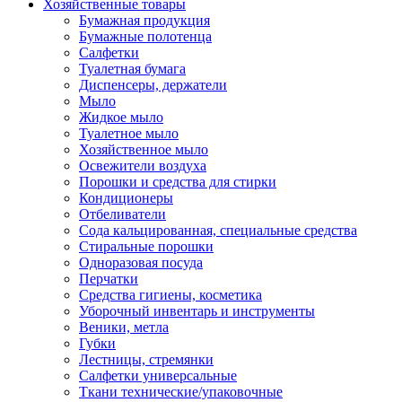
Хозяйственные товары
Бумажная продукция
Бумажные полотенца
Салфетки
Туалетная бумага
Диспенсеры, держатели
Мыло
Жидкое мыло
Туалетное мыло
Хозяйственное мыло
Освежители воздуха
Порошки и средства для стирки
Кондиционеры
Отбеливатели
Сода кальцированная, специальные средства
Стиральные порошки
Одноразовая посуда
Перчатки
Средства гигиены, косметика
Уборочный инвентарь и инструменты
Веники, метла
Губки
Лестницы, стремянки
Салфетки универсальные
Ткани технические/упаковочные