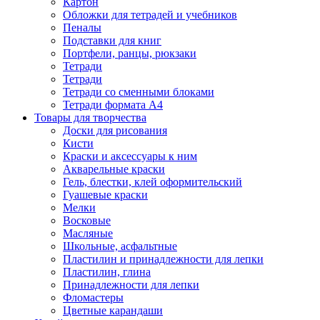
Картон
Обложки для тетрадей и учебников
Пеналы
Подставки для книг
Портфели, ранцы, рюкзаки
Тетради
Тетради
Тетради со сменными блоками
Тетради формата А4
Товары для творчества
Доски для рисования
Кисти
Краски и аксессуары к ним
Акварельные краски
Гель, блестки, клей оформительский
Гуашевые краски
Мелки
Восковые
Масляные
Школьные, асфальтные
Пластилин и принадлежности для лепки
Пластилин, глина
Принадлежности для лепки
Фломастеры
Цветные карандаши