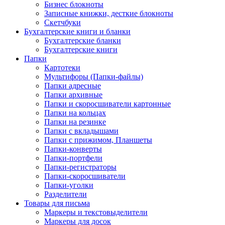
Бизнес блокноты
Записные книжки, десткие блокноты
Скетчбуки
Бухгалтерские книги и бланки
Бухгалтерские бланки
Бухгалтерские книги
Папки
Картотеки
Мультифоры (Папки-файлы)
Папки адресные
Папки архивные
Папки и скоросшиватели картонные
Папки на кольцах
Папки на резинке
Папки с вкладышами
Папки с прижимом, Планшеты
Папки-конверты
Папки-портфели
Папки-регистраторы
Папки-скоросшиватели
Папки-уголки
Разделители
Товары для письма
Маркеры и текстовыделители
Маркеры для досок