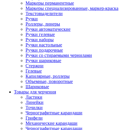
Маркеры перманентные
Маркеры специализированные, маркер-краска
Текстовыделители
Ручки
Роллеры, линеры
Ручки автоматические
Ручки гелевые
Ручки наборы
Ручки настольные
Ручки подарочные
Ручки со стираемыми чернилами
Ручки шариковые
Стержни
Гелевые
Капилярные, роллеры
Объемные, поворотные
Шариковые
Товары для черчения
Ластики
Линейки
Точилки
Чернографитные карандаши
Грифели
Механические карандаши
Чернографитные карандаши