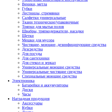
Веники, метла
Губки
Лестницы, стремянки
Салфетки универсальные
Ткани технические/упаковочные
Тряпки для мытья полов
Швабры, тряпкодержатели, насадки
Щетки
Мешки для мусора
Чистящие, моющие, дезинфицирующие средства
Дезсредства
Для посуды
Для сантехники
Для стекол и зеркал
Универсальные моющие средства
Универсальные чистящие средства
Специальные моющие средства
Электроника
Батарейки и аккумуляторы
Диски
Часы
Наградная продукция
Аксессуары
Кубки