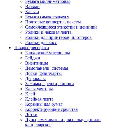
Бумага миллиметровая
Ватман
Калька
Бумага самоклеящаяся
Почтовые конверты, пакеты
Самоклеящиеся этикетки и ценники
Ролики и чековая лента
Ролики для принтеров, плоттеров
Ролики для касс
Товары для офиса
Банковские материалы
Бейджи
Визитницы
Демопанели, системы
Доски, флипчарты
Дыроколы
Зажимы, срепки, кнопки
Калькуляторы
Клей
Клейкая лента
Корзины для бумаг
Корректирующие средства
Лотки
Лупы, смачиватели для пальцев, шило
канцелярское