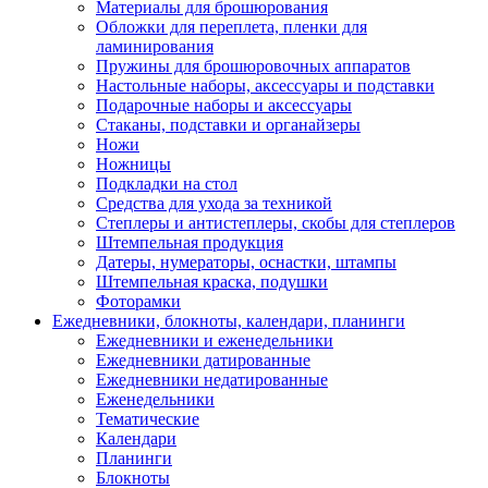
Материалы для брошюрования
Обложки для переплета, пленки для
ламинирования
Пружины для брошюровочных аппаратов
Настольные наборы, аксессуары и подставки
Подарочные наборы и аксессуары
Стаканы, подставки и органайзеры
Ножи
Ножницы
Подкладки на стол
Средства для ухода за техникой
Степлеры и антистеплеры, скобы для степлеров
Штемпельная продукция
Датеры, нумераторы, оснастки, штампы
Штемпельная краска, подушки
Фоторамки
Ежедневники, блокноты, календари, планинги
Ежедневники и еженедельники
Ежедневники датированные
Ежедневники недатированные
Еженедельники
Тематические
Календари
Планинги
Блокноты