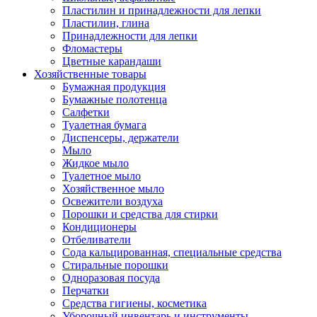
Пластилин и принадлежности для лепки
Пластилин, глина
Принадлежности для лепки
Фломастеры
Цветные карандаши
Хозяйственные товары
Бумажная продукция
Бумажные полотенца
Салфетки
Туалетная бумага
Диспенсеры, держатели
Мыло
Жидкое мыло
Туалетное мыло
Хозяйственное мыло
Освежители воздуха
Порошки и средства для стирки
Кондиционеры
Отбеливатели
Сода кальцированная, специальные средства
Стиральные порошки
Одноразовая посуда
Перчатки
Средства гигиены, косметика
Уборочный инвентарь и инструменты