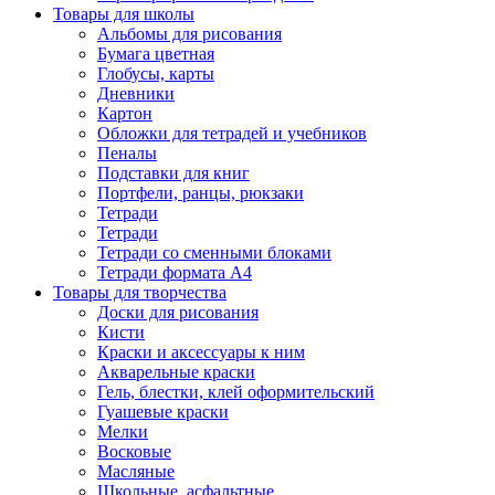
Товары для школы
Альбомы для рисования
Бумага цветная
Глобусы, карты
Дневники
Картон
Обложки для тетрадей и учебников
Пеналы
Подставки для книг
Портфели, ранцы, рюкзаки
Тетради
Тетради
Тетради со сменными блоками
Тетради формата А4
Товары для творчества
Доски для рисования
Кисти
Краски и аксессуары к ним
Акварельные краски
Гель, блестки, клей оформительский
Гуашевые краски
Мелки
Восковые
Масляные
Школьные, асфальтные