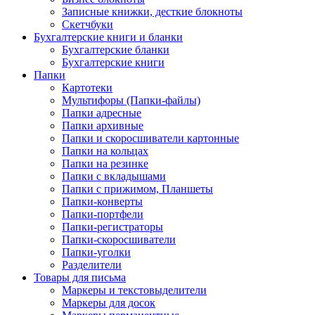
Записные книжки, десткие блокноты
Скетчбуки
Бухгалтерские книги и бланки
Бухгалтерские бланки
Бухгалтерские книги
Папки
Картотеки
Мультифоры (Папки-файлы)
Папки адресные
Папки архивные
Папки и скоросшиватели картонные
Папки на кольцах
Папки на резинке
Папки с вкладышами
Папки с прижимом, Планшеты
Папки-конверты
Папки-портфели
Папки-регистраторы
Папки-скоросшиватели
Папки-уголки
Разделители
Товары для письма
Маркеры и текстовыделители
Маркеры для досок