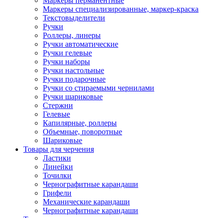
Маркеры перманентные
Маркеры специализированные, маркер-краска
Текстовыделители
Ручки
Роллеры, линеры
Ручки автоматические
Ручки гелевые
Ручки наборы
Ручки настольные
Ручки подарочные
Ручки со стираемыми чернилами
Ручки шариковые
Стержни
Гелевые
Капилярные, роллеры
Объемные, поворотные
Шариковые
Товары для черчения
Ластики
Линейки
Точилки
Чернографитные карандаши
Грифели
Механические карандаши
Чернографитные карандаши