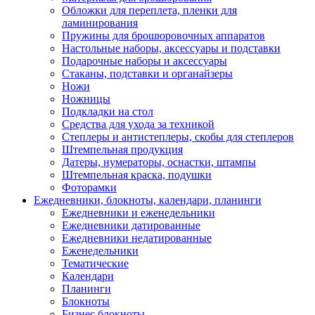
Обложки для переплета, пленки для
ламинирования
Пружины для брошюровочных аппаратов
Настольные наборы, аксессуары и подставки
Подарочные наборы и аксессуары
Стаканы, подставки и органайзеры
Ножи
Ножницы
Подкладки на стол
Средства для ухода за техникой
Степлеры и антистеплеры, скобы для степлеров
Штемпельная продукция
Датеры, нумераторы, оснастки, штампы
Штемпельная краска, подушки
Фоторамки
Ежедневники, блокноты, календари, планинги
Ежедневники и еженедельники
Ежедневники датированные
Ежедневники недатированные
Еженедельники
Тематические
Календари
Планинги
Блокноты
Бизнес блокноты