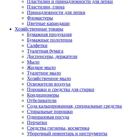
Пластилин и принадлежности для лепки
Пластилин, глина
Принадлежности для лепки
Фломастеры
Цветные карандаши
Хозяйственные товары
Бумажная продукция
Бумажные полотенца
Салфетки
Туалетная бумага
Диспенсеры, держатели
Мыло
Жидкое мыло
Туалетное мыло
Хозяйственное мыло
Освежители воздуха
Порошки и средства для стирки
Кондиционеры
Отбеливатели
Сода кальцированная, специальные средства
Стиральные порошки
Одноразовая посуда
Перчатки
Средства гигиены, косметика
Уборочный инвентарь и инструменты