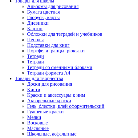
Товары для школы
Альбомы для рисования
Бумага цветная
Глобусы, карты
Дневники
Картон
Обложки для тетрадей и учебников
Пеналы
Подставки для книг
Портфели, ранцы, рюкзаки
Тетради
Тетради
Тетради со сменными блоками
Тетради формата А4
Товары для творчества
Доски для рисования
Кисти
Краски и аксессуары к ним
Акварельные краски
Гель, блестки, клей оформительский
Гуашевые краски
Мелки
Восковые
Масляные
Школьные, асфальтные