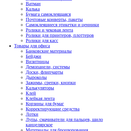
Ватман
Калька
Бумага самоклеящаяся
Почтовые конверты, пакеты
Самоклеящиеся этикетки и ценники
Ролики и чековая лента
Ролики для принтеров, плоттеров
Ролики для касс
Товары для офиса
Банковские материалы
Бейджи
Визитницы
Демопанели, системы
Доски, флипчарты
Дыроколы
Зажимы, срепки, кнопки
Калькуляторы
Клей
Клейкая лента
Корзины для бумаг
Корректирующие средства
Лотки
Лупы, смачиватели для пальцев, шило
канцелярское
Материалы для брошюрования