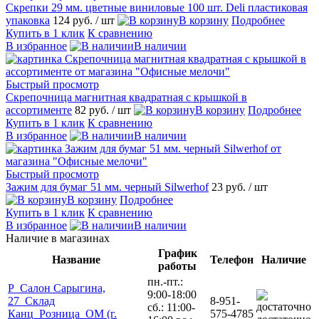
Скрепки 29 мм. цветные виниловые 100 шт. Deli пластиковая
упаковка
124 руб.
/ шт
В корзину
Подробнее
Купить в 1 клик
К сравнению
В избранное
В наличии
Быстрый просмотр
Скрепочница магнитная квадратная с крышкой в
ассортименте
82 руб.
/ шт
В корзину
Подробнее
Купить в 1 клик
К сравнению
В избранное
В наличии
Быстрый просмотр
Зажим для бумаг 51 мм. черный Silwerhof
23 руб.
/ шт
В корзину
Подробнее
Купить в 1 клик
К сравнению
В избранное
В наличии
Наличие в магазинах
График
Название
Телефон
Наличие
работы
пн.-пт.:
Р_Салон Сарыгина,
9:00-18:00
27_Склад
8-951-
сб.: 11:00-
Канц_Розница_ОМ (г.
575-4785