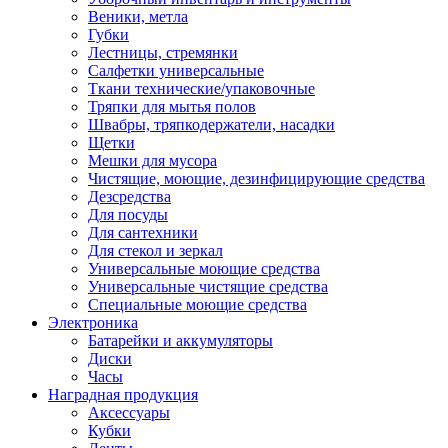
Веники, метла
Губки
Лестницы, стремянки
Салфетки универсальные
Ткани технические/упаковочные
Тряпки для мытья полов
Швабры, тряпкодержатели, насадки
Щетки
Мешки для мусора
Чистящие, моющие, дезинфицирующие средства
Дезсредства
Для посуды
Для сантехники
Для стекол и зеркал
Универсальные моющие средства
Универсальные чистящие средства
Специальные моющие средства
Электроника
Батарейки и аккумуляторы
Диски
Часы
Наградная продукция
Аксессуары
Кубки