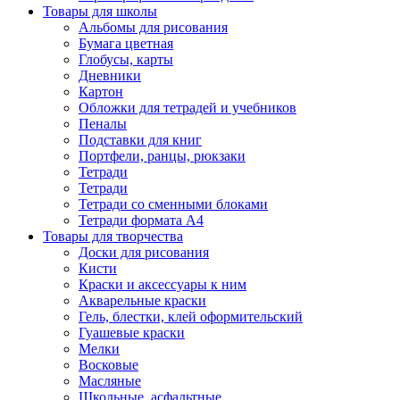
Товары для школы
Альбомы для рисования
Бумага цветная
Глобусы, карты
Дневники
Картон
Обложки для тетрадей и учебников
Пеналы
Подставки для книг
Портфели, ранцы, рюкзаки
Тетради
Тетради
Тетради со сменными блоками
Тетради формата А4
Товары для творчества
Доски для рисования
Кисти
Краски и аксессуары к ним
Акварельные краски
Гель, блестки, клей оформительский
Гуашевые краски
Мелки
Восковые
Масляные
Школьные, асфальтные