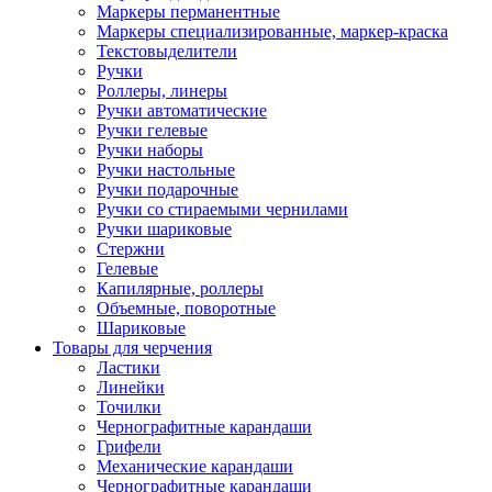
Маркеры перманентные
Маркеры специализированные, маркер-краска
Текстовыделители
Ручки
Роллеры, линеры
Ручки автоматические
Ручки гелевые
Ручки наборы
Ручки настольные
Ручки подарочные
Ручки со стираемыми чернилами
Ручки шариковые
Стержни
Гелевые
Капилярные, роллеры
Объемные, поворотные
Шариковые
Товары для черчения
Ластики
Линейки
Точилки
Чернографитные карандаши
Грифели
Механические карандаши
Чернографитные карандаши