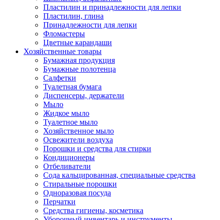
Пластилин и принадлежности для лепки
Пластилин, глина
Принадлежности для лепки
Фломастеры
Цветные карандаши
Хозяйственные товары
Бумажная продукция
Бумажные полотенца
Салфетки
Туалетная бумага
Диспенсеры, держатели
Мыло
Жидкое мыло
Туалетное мыло
Хозяйственное мыло
Освежители воздуха
Порошки и средства для стирки
Кондиционеры
Отбеливатели
Сода кальцированная, специальные средства
Стиральные порошки
Одноразовая посуда
Перчатки
Средства гигиены, косметика
Уборочный инвентарь и инструменты