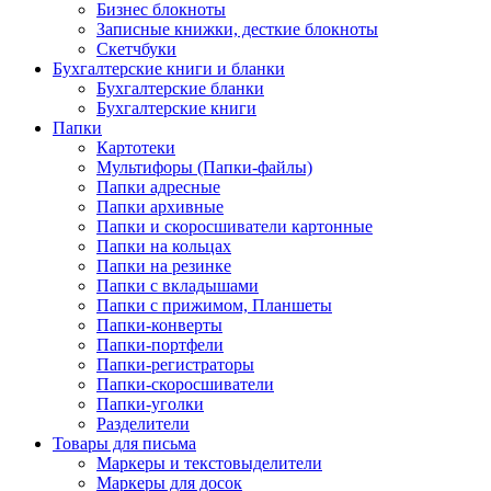
Бизнес блокноты
Записные книжки, десткие блокноты
Скетчбуки
Бухгалтерские книги и бланки
Бухгалтерские бланки
Бухгалтерские книги
Папки
Картотеки
Мультифоры (Папки-файлы)
Папки адресные
Папки архивные
Папки и скоросшиватели картонные
Папки на кольцах
Папки на резинке
Папки с вкладышами
Папки с прижимом, Планшеты
Папки-конверты
Папки-портфели
Папки-регистраторы
Папки-скоросшиватели
Папки-уголки
Разделители
Товары для письма
Маркеры и текстовыделители
Маркеры для досок