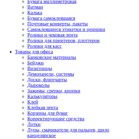
Бумага миллиметровая
Ватман
Калька
Бумага самоклеящаяся
Почтовые конверты, пакеты
Самоклеящиеся этикетки и ценники
Ролики и чековая лента
Ролики для принтеров, плоттеров
Ролики для касс
Товары для офиса
Банковские материалы
Бейджи
Визитницы
Демопанели, системы
Доски, флипчарты
Дыроколы
Зажимы, срепки, кнопки
Калькуляторы
Клей
Клейкая лента
Корзины для бумаг
Корректирующие средства
Лотки
Лупы, смачиватели для пальцев, шило
канцелярское