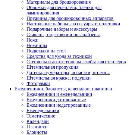
Материалы для брошюрования
Обложки для переплета, пленки для
ламинирования
Пружины для брошюровочных аппаратов
Настольные наборы, аксессуары и подставки
Подарочные наборы и аксессуары
Стаканы, подставки и органайзеры
Ножи
Ножницы
Подкладки на стол
Средства для ухода за техникой
Степлеры и антистеплеры, скобы для степлеров
Штемпельная продукция
Датеры, нумераторы, оснастки, штампы
Штемпельная краска, подушки
Фоторамки
Ежедневники, блокноты, календари, планинги
Ежедневники и еженедельники
Ежедневники датированные
Ежедневники недатированные
Еженедельники
Тематические
Календари
Планинги
Блокноты