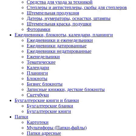
Средства для ухода за техникой
Степлеры и антистеплеры, скобы для степлеров
Штемпельная продукция
Датеры, нумераторы, оснастки, штампы
Штемпельная краска, подушки
Фоторамки
Ежедневники, блокноты, календари, планинги
Ежедневники и еженедельники
Ежедневники датированные
Ежедневники недатированные
Еженедельники
Тематические
Календари
Планинги
Блокноты
Бизнес блокноты
Записные книжки, десткие блокноты
Скетчбуки
Бухгалтерские книги и бланки
Бухгалтерские бланки
Бухгалтерские книги
Папки
Картотеки
Мультифоры (Папки-файлы)
Папки адресные