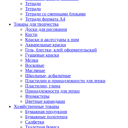
Тетради
Тетради
Тетради со сменными блоками
Тетради формата А4
Товары для творчества
Доски для рисования
Кисти
Краски и аксессуары к ним
Акварельные краски
Гель, блестки, клей оформительский
Гуашевые краски
Мелки
Восковые
Масляные
Школьные, асфальтные
Пластилин и принадлежности для лепки
Пластилин, глина
Принадлежности для лепки
Фломастеры
Цветные карандаши
Хозяйственные товары
Бумажная продукция
Бумажные полотенца
Салфетки
Туалетная бумага