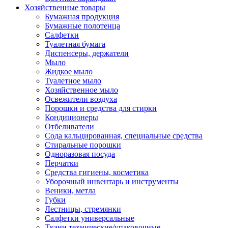
Хозяйственные товары
Бумажная продукция
Бумажные полотенца
Салфетки
Туалетная бумага
Диспенсеры, держатели
Мыло
Жидкое мыло
Туалетное мыло
Хозяйственное мыло
Освежители воздуха
Порошки и средства для стирки
Кондиционеры
Отбеливатели
Сода кальцированная, специальные средства
Стиральные порошки
Одноразовая посуда
Перчатки
Средства гигиены, косметика
Уборочный инвентарь и инструменты
Веники, метла
Губки
Лестницы, стремянки
Салфетки универсальные
Ткани технические/упаковочные