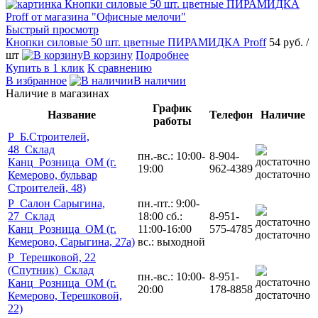
Быстрый просмотр
Кнопки силовые 50 шт. цветные ПИРАМИДКА Proff
54 руб.
/
шт
В корзину
Подробнее
Купить в 1 клик
К сравнению
В избранное
В наличии
Наличие в магазинах
График
Название
Телефон
Наличие
работы
Р_Б.Строителей,
48_Склад
пн.-вс.: 10:00-
8-904-
Канц_Розница_ОМ (г.
19:00
962-4389
достаточно
Кемерово, бульвар
Строителей, 48)
Р_Салон Сарыгина,
пн.-пт.: 9:00-
27_Склад
18:00 сб.:
8-951-
Канц_Розница_ОМ (г.
11:00-16:00
575-4785
достаточно
Кемерово, Сарыгина, 27а)
вс.: выходной
Р_Терешковой, 22
(Спутник)_Склад
пн.-вс.: 10:00-
8-951-
Канц_Розница_ОМ (г.
20:00
178-8858
достаточно
Кемерово, Терешковой,
22)