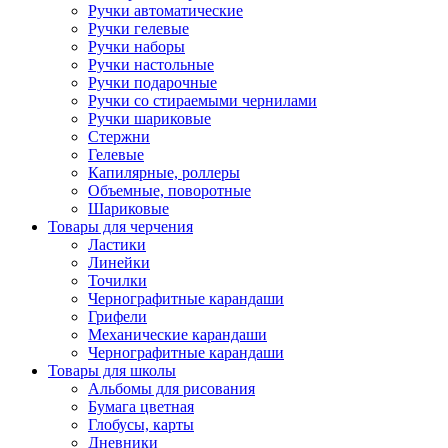
Ручки автоматические
Ручки гелевые
Ручки наборы
Ручки настольные
Ручки подарочные
Ручки со стираемыми чернилами
Ручки шариковые
Стержни
Гелевые
Капилярные, роллеры
Объемные, поворотные
Шариковые
Товары для черчения
Ластики
Линейки
Точилки
Чернографитные карандаши
Грифели
Механические карандаши
Чернографитные карандаши
Товары для школы
Альбомы для рисования
Бумага цветная
Глобусы, карты
Дневники