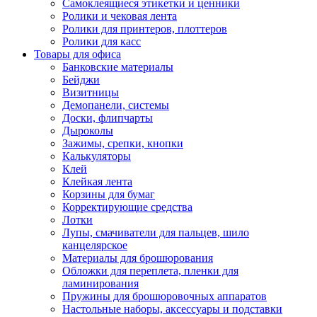
Самоклеящиеся этикетки и ценники
Ролики и чековая лента
Ролики для принтеров, плоттеров
Ролики для касс
Товары для офиса
Банковские материалы
Бейджи
Визитницы
Демопанели, системы
Доски, флипчарты
Дыроколы
Зажимы, срепки, кнопки
Калькуляторы
Клей
Клейкая лента
Корзины для бумаг
Корректирующие средства
Лотки
Лупы, смачиватели для пальцев, шило
канцелярское
Материалы для брошюрования
Обложки для переплета, пленки для
ламинирования
Пружины для брошюровочных аппаратов
Настольные наборы, аксессуары и подставки