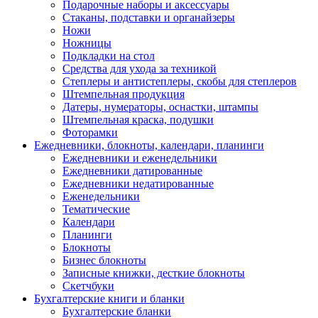
Подарочные наборы и аксессуары
Стаканы, подставки и органайзеры
Ножи
Ножницы
Подкладки на стол
Средства для ухода за техникой
Степлеры и антистеплеры, скобы для степлеров
Штемпельная продукция
Датеры, нумераторы, оснастки, штампы
Штемпельная краска, подушки
Фоторамки
Ежедневники, блокноты, календари, планинги
Ежедневники и еженедельники
Ежедневники датированные
Ежедневники недатированные
Еженедельники
Тематические
Календари
Планинги
Блокноты
Бизнес блокноты
Записные книжки, десткие блокноты
Скетчбуки
Бухгалтерские книги и бланки
Бухгалтерские бланки