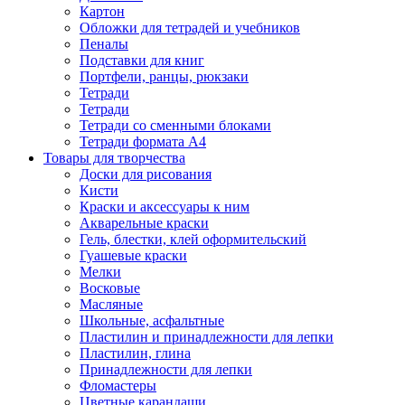
Картон
Обложки для тетрадей и учебников
Пеналы
Подставки для книг
Портфели, ранцы, рюкзаки
Тетради
Тетради
Тетради со сменными блоками
Тетради формата А4
Товары для творчества
Доски для рисования
Кисти
Краски и аксессуары к ним
Акварельные краски
Гель, блестки, клей оформительский
Гуашевые краски
Мелки
Восковые
Масляные
Школьные, асфальтные
Пластилин и принадлежности для лепки
Пластилин, глина
Принадлежности для лепки
Фломастеры
Цветные карандаши