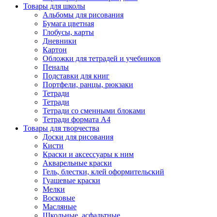
Товары для школы
Альбомы для рисования
Бумага цветная
Глобусы, карты
Дневники
Картон
Обложки для тетрадей и учебников
Пеналы
Подставки для книг
Портфели, ранцы, рюкзаки
Тетради
Тетради
Тетради со сменными блоками
Тетради формата А4
Товары для творчества
Доски для рисования
Кисти
Краски и аксессуары к ним
Акварельные краски
Гель, блестки, клей оформительский
Гуашевые краски
Мелки
Восковые
Масляные
Школьные, асфальтные