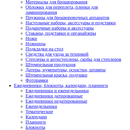
Материалы для брошюрования
Обложки для переплета, пленки для
ламинирования
Пружины для брошюровочных аппаратов
Настольные наборы, аксессуары и подставки
Подарочные наборы и аксессуары
Стаканы, подставки и органайзеры
Ножи
Ножницы
Подкладки на стол
Средства для ухода за техникой
Степлеры и антистеплеры, скобы для степлеров
Штемпельная продукция
Датеры, нумераторы, оснастки, штампы
Штемпельная краска, подушки
Фоторамки
Ежедневники, блокноты, календари, планинги
Ежедневники и еженедельники
Ежедневники датированные
Ежедневники недатированные
Еженедельники
Тематические
Календари
Планинги
Блокноты