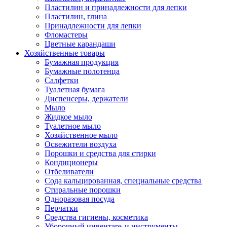
Пластилин и принадлежности для лепки
Пластилин, глина
Принадлежности для лепки
Фломастеры
Цветные карандаши
Хозяйственные товары
Бумажная продукция
Бумажные полотенца
Салфетки
Туалетная бумага
Диспенсеры, держатели
Мыло
Жидкое мыло
Туалетное мыло
Хозяйственное мыло
Освежители воздуха
Порошки и средства для стирки
Кондиционеры
Отбеливатели
Сода кальцированная, специальные средства
Стиральные порошки
Одноразовая посуда
Перчатки
Средства гигиены, косметика
Уборочный инвентарь и инструменты