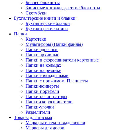
Бизнес блокноты
Записные книжки, десткие блокноты
Скетчбуки
Бухгалтерские книги и бланки
Бухгалтерские бланки
Бухгалтерские книги
Папки
Картотеки
Мультифоры (Папки-файлы)
Папки адресные
Папки архивные
Папки и скоросшиватели картонные
Папки на кольцах
Папки на резинке
Папки с вкладышами
Папки с прижимом, Планшеты
Папки-конверты
Папки-портфели
Папки-регистраторы
Папки-скоросшиватели
Папки-уголки
Разделители
Товары для письма
Маркеры и текстовыделители
Маркеры для досок