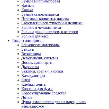
Бумага миллиметровая
Ватман
Калька
Бумага самоклеящаяся
Почтовые конверты, пакеты
Самоклеящиеся этикетки и ценники
Ролики и чековая лента
Ролики для принтеров, плоттеров
Ролики для касс
Товары для офиса
Банковские материалы
Бейджи
Визитницы
Демопанели, системы
Доски, флипчарты
Дыроколы
Зажимы, срепки, кнопки
Калькуляторы
Клей
Клейкая лента
Корзины для бумаг
Корректирующие средства
Лотки
Лупы, смачиватели для пальцев, шило
канцелярское