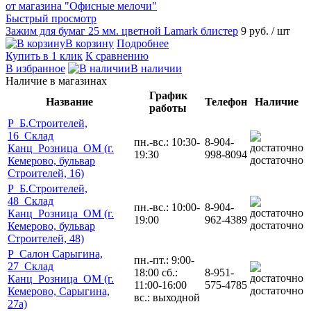
Быстрый просмотр
Зажим для бумаг 25 мм. цветной Lamark блистер
9 руб.
/ шт
В корзину
Подробнее
Купить в 1 клик
К сравнению
В избранное
В наличии
Наличие в магазинах
График
Название
Телефон
Наличие
работы
Р_Б.Строителей,
16_Склад
пн.-вс.: 10:30-
8-904-
Канц_Розница_ОМ (г.
19:30
998-8094
достаточно
Кемерово, бульвар
Строителей, 16)
Р_Б.Строителей,
48_Склад
пн.-вс.: 10:00-
8-904-
Канц_Розница_ОМ (г.
19:00
962-4389
достаточно
Кемерово, бульвар
Строителей, 48)
Р_Салон Сарыгина,
пн.-пт.: 9:00-
27_Склад
18:00 сб.:
8-951-
Канц_Розница_ОМ (г.
11:00-16:00
575-4785
достаточно
Кемерово, Сарыгина,
вс.: выходной
27а)