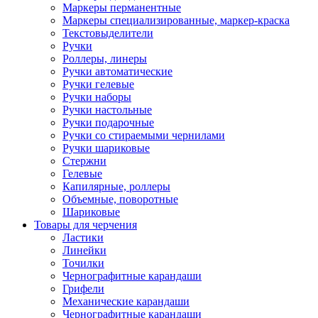
Маркеры перманентные
Маркеры специализированные, маркер-краска
Текстовыделители
Ручки
Роллеры, линеры
Ручки автоматические
Ручки гелевые
Ручки наборы
Ручки настольные
Ручки подарочные
Ручки со стираемыми чернилами
Ручки шариковые
Стержни
Гелевые
Капилярные, роллеры
Объемные, поворотные
Шариковые
Товары для черчения
Ластики
Линейки
Точилки
Чернографитные карандаши
Грифели
Механические карандаши
Чернографитные карандаши