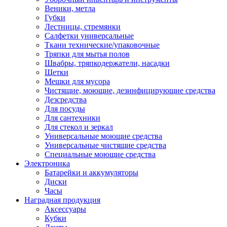
Веники, метла
Губки
Лестницы, стремянки
Салфетки универсальные
Ткани технические/упаковочные
Тряпки для мытья полов
Швабры, тряпкодержатели, насадки
Щетки
Мешки для мусора
Чистящие, моющие, дезинфицирующие средства
Дезсредства
Для посуды
Для сантехники
Для стекол и зеркал
Универсальные моющие средства
Универсальные чистящие средства
Специальные моющие средства
Электроника
Батарейки и аккумуляторы
Диски
Часы
Наградная продукция
Аксессуары
Кубки