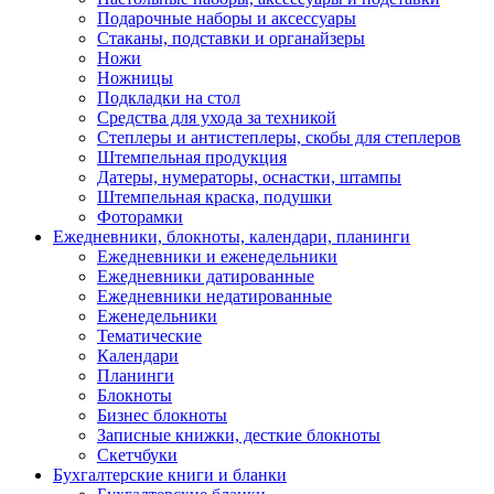
Подарочные наборы и аксессуары
Стаканы, подставки и органайзеры
Ножи
Ножницы
Подкладки на стол
Средства для ухода за техникой
Степлеры и антистеплеры, скобы для степлеров
Штемпельная продукция
Датеры, нумераторы, оснастки, штампы
Штемпельная краска, подушки
Фоторамки
Ежедневники, блокноты, календари, планинги
Ежедневники и еженедельники
Ежедневники датированные
Ежедневники недатированные
Еженедельники
Тематические
Календари
Планинги
Блокноты
Бизнес блокноты
Записные книжки, десткие блокноты
Скетчбуки
Бухгалтерские книги и бланки