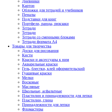
Дневники
Картон
Обложки для тетрадей и учебников
Пеналы
Подставки для книг
Портфели, ранцы, рюкзаки
Тетради
Тетради
Тетради со сменными блоками
Тетради формата А4
Товары для творчества
Доски для рисования
Кисти
Краски и аксессуары к ним
Акварельные краски
Гель, блестки, клей оформительский
Гуашевые краски
Мелки
Восковые
Масляные
Школьные, асфальтные
Пластилин и принадлежности для лепки
Пластилин, глина
Принадлежности для лепки
Фломастеры