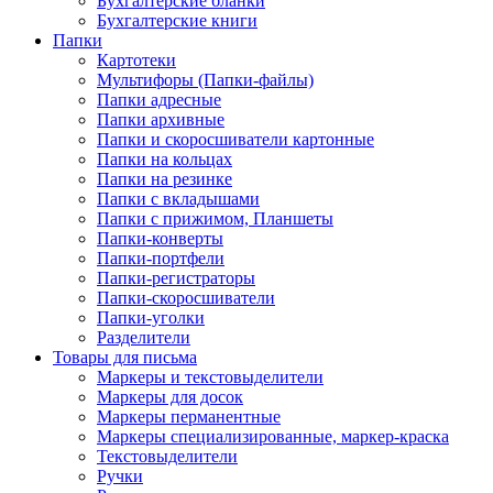
Бухгалтерские бланки
Бухгалтерские книги
Папки
Картотеки
Мультифоры (Папки-файлы)
Папки адресные
Папки архивные
Папки и скоросшиватели картонные
Папки на кольцах
Папки на резинке
Папки с вкладышами
Папки с прижимом, Планшеты
Папки-конверты
Папки-портфели
Папки-регистраторы
Папки-скоросшиватели
Папки-уголки
Разделители
Товары для письма
Маркеры и текстовыделители
Маркеры для досок
Маркеры перманентные
Маркеры специализированные, маркер-краска
Текстовыделители
Ручки