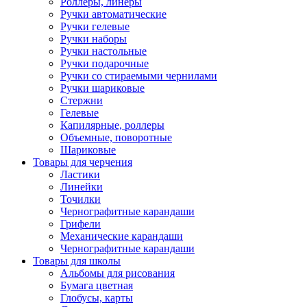
Роллеры, линеры
Ручки автоматические
Ручки гелевые
Ручки наборы
Ручки настольные
Ручки подарочные
Ручки со стираемыми чернилами
Ручки шариковые
Стержни
Гелевые
Капилярные, роллеры
Объемные, поворотные
Шариковые
Товары для черчения
Ластики
Линейки
Точилки
Чернографитные карандаши
Грифели
Механические карандаши
Чернографитные карандаши
Товары для школы
Альбомы для рисования
Бумага цветная
Глобусы, карты