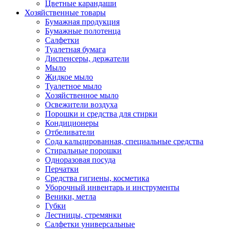
Цветные карандаши
Хозяйственные товары
Бумажная продукция
Бумажные полотенца
Салфетки
Туалетная бумага
Диспенсеры, держатели
Мыло
Жидкое мыло
Туалетное мыло
Хозяйственное мыло
Освежители воздуха
Порошки и средства для стирки
Кондиционеры
Отбеливатели
Сода кальцированная, специальные средства
Стиральные порошки
Одноразовая посуда
Перчатки
Средства гигиены, косметика
Уборочный инвентарь и инструменты
Веники, метла
Губки
Лестницы, стремянки
Салфетки универсальные