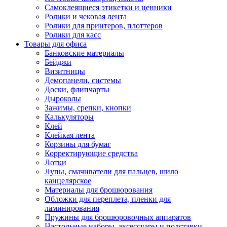
Самоклеящиеся этикетки и ценники
Ролики и чековая лента
Ролики для принтеров, плоттеров
Ролики для касс
Товары для офиса
Банковские материалы
Бейджи
Визитницы
Демопанели, системы
Доски, флипчарты
Дыроколы
Зажимы, срепки, кнопки
Калькуляторы
Клей
Клейкая лента
Корзины для бумаг
Корректирующие средства
Лотки
Лупы, смачиватели для пальцев, шило
канцелярское
Материалы для брошюрования
Обложки для переплета, пленки для
ламинирования
Пружины для брошюровочных аппаратов
Настольные наборы, аксессуары и подставки