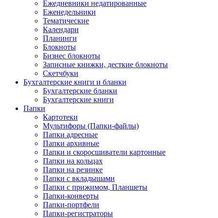
Ежедневники недатированные
Еженедельники
Тематические
Календари
Планинги
Блокноты
Бизнес блокноты
Записные книжки, десткие блокноты
Скетчбуки
Бухгалтерские книги и бланки
Бухгалтерские бланки
Бухгалтерские книги
Папки
Картотеки
Мультифоры (Папки-файлы)
Папки адресные
Папки архивные
Папки и скоросшиватели картонные
Папки на кольцах
Папки на резинке
Папки с вкладышами
Папки с прижимом, Планшеты
Папки-конверты
Папки-портфели
Папки-регистраторы