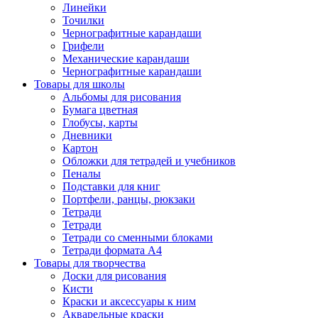
Линейки
Точилки
Чернографитные карандаши
Грифели
Механические карандаши
Чернографитные карандаши
Товары для школы
Альбомы для рисования
Бумага цветная
Глобусы, карты
Дневники
Картон
Обложки для тетрадей и учебников
Пеналы
Подставки для книг
Портфели, ранцы, рюкзаки
Тетради
Тетради
Тетради со сменными блоками
Тетради формата А4
Товары для творчества
Доски для рисования
Кисти
Краски и аксессуары к ним
Акварельные краски