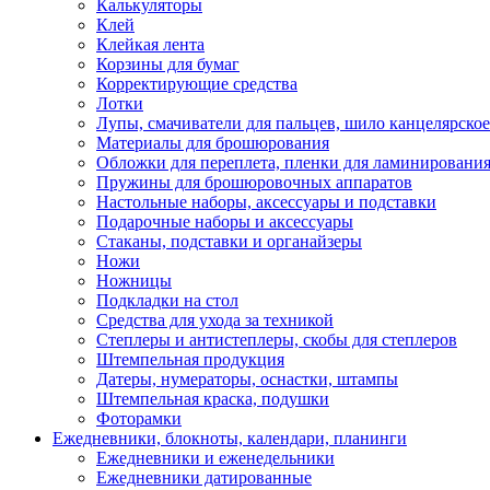
Калькуляторы
Клей
Клейкая лента
Корзины для бумаг
Корректирующие средства
Лотки
Лупы, смачиватели для пальцев, шило канцелярское
Материалы для брошюрования
Обложки для переплета, пленки для ламинировани
Пружины для брошюровочных аппаратов
Настольные наборы, аксессуары и подставки
Подарочные наборы и аксессуары
Стаканы, подставки и органайзеры
Ножи
Ножницы
Подкладки на стол
Средства для ухода за техникой
Степлеры и антистеплеры, скобы для степлеров
Штемпельная продукция
Датеры, нумераторы, оснастки, штампы
Штемпельная краска, подушки
Фоторамки
Ежедневники, блокноты, календари, планинги
Ежедневники и еженедельники
Ежедневники датированные