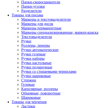
Папки-скоросшиватели
Папки-уголки
Разделители
Товары для письма
Маркеры и текстовыделители
Маркеры для досок
Маркеры перманентные
Маркеры специализированные, маркер-краска
Текстовыделители
Ручки
Роллеры, линеры
Ручки автоматические
Ручки гелевые
Ручки наборы
Ручки настольные
Ручки подарочные
Ручки со стираемыми чернилами
Ручки шариковые
Стержни
Гелевые
Капилярные, роллеры
Объемные, поворотные
Шариковые
Товары для черчения
Ластики