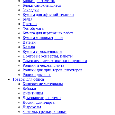
Блоки для заметок
Блоки самоклеящиеся
Закладки
Бумага для офисной техники
Белая
Цветная
Фотобумага
Бумага для чертежных работ
Бумага миллиметровая
Ватман
Калька
Бумага самоклеящаяся
Почтовые конверты, пакеты
Самоклеящиеся этикетки и ценники
Ролики и чековая лента
Ролики для принтеров, плоттеров
Ролики для касс
Товары для офиса
Банковские материалы
Бейджи
Визитницы
Демопанели, системы
Доски, флипчарты
Дыроколы
Зажимы, срепки, кнопки