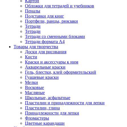
Картон
Обложки для тетрадей и учебников
Пеналы
Подставки для книг
Портфели, ранцы, рюкзаки
Тетради
Тетради
Тетради со сменными блоками
Тетради формата А4
Товары для творчества
Доски для рисования
Кисти
Краски и аксессуары к ним
Акварельные краски
Гель, блестки, клей оформительский
Гуашевые краски
Мелки
Восковые
Масляные
Школьные, асфальтные
Пластилин и принадлежности для лепки
Пластилин, глина
Принадлежности для лепки
Фломастеры
Цветные карандаши