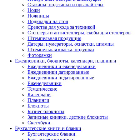
Стаканы, подставки и органайзеры
Ножи
Ножницы
Подкладки на стол
Средства для ухода за техникой
Степлеры и антистеплеры, скобы для степлеров
Штемпельная продукция
Датеры, нумераторы, оснастки, штампы
Штемпельная краска, подушки
Фоторамки
Ежедневники, блокноты, календари, планинги
Ежедневники и еженедельники
Ежедневники датированные
Ежедневники недатированные
Еженедельники
Тематические
Календари
Планинги
Блокноты
Бизнес блокноты
Записные книжки, десткие блокноты
Скетчбуки
Бухгалтерские книги и бланки
Бухгалтерские бланки
Бухгалтерские книги