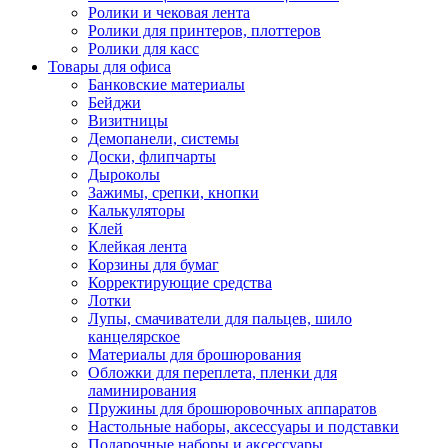
Ролики и чековая лента
Ролики для принтеров, плоттеров
Ролики для касс
Товары для офиса
Банковские материалы
Бейджи
Визитницы
Демопанели, системы
Доски, флипчарты
Дыроколы
Зажимы, срепки, кнопки
Калькуляторы
Клей
Клейкая лента
Корзины для бумаг
Корректирующие средства
Лотки
Лупы, смачиватели для пальцев, шило
канцелярское
Материалы для брошюрования
Обложки для переплета, пленки для
ламинирования
Пружины для брошюровочных аппаратов
Настольные наборы, аксессуары и подставки
Подарочные наборы и аксессуары