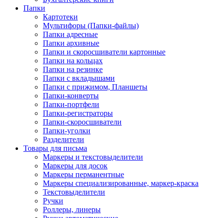
Папки
Картотеки
Мультифоры (Папки-файлы)
Папки адресные
Папки архивные
Папки и скоросшиватели картонные
Папки на кольцах
Папки на резинке
Папки с вкладышами
Папки с прижимом, Планшеты
Папки-конверты
Папки-портфели
Папки-регистраторы
Папки-скоросшиватели
Папки-уголки
Разделители
Товары для письма
Маркеры и текстовыделители
Маркеры для досок
Маркеры перманентные
Маркеры специализированные, маркер-краска
Текстовыделители
Ручки
Роллеры, линеры