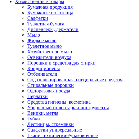
Хозяйственные товары
Бумажная продукция
Бумажные полотенца
Салфетки
Туалетная бумага
Диспенсеры, держатели
Мыло
Жидкое мыло
Туалетное мыло
Хозяйственное мыло
Освежители воздуха
Порошки и средства для стирки
Кондиционеры
Отбеливатели
Сода кальцированная, специальные средства
Стиральные порошки
Одноразовая посуда
Перчатки
Средства гигиены, косметика
Уборочный инвентарь и инструменты
Веники, метла
Губки
Лестницы, стремянки
Салфетки универсальные
Ткани технические/упаковочные