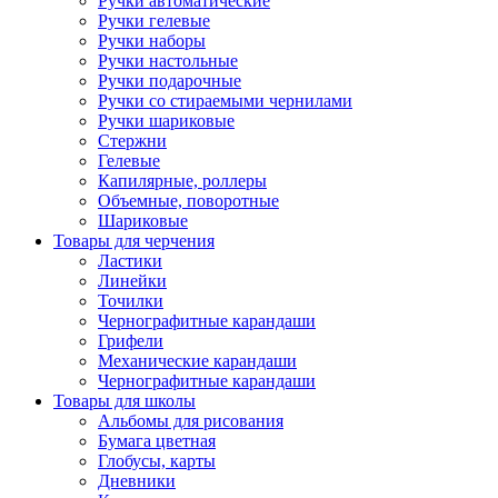
Ручки автоматические
Ручки гелевые
Ручки наборы
Ручки настольные
Ручки подарочные
Ручки со стираемыми чернилами
Ручки шариковые
Стержни
Гелевые
Капилярные, роллеры
Объемные, поворотные
Шариковые
Товары для черчения
Ластики
Линейки
Точилки
Чернографитные карандаши
Грифели
Механические карандаши
Чернографитные карандаши
Товары для школы
Альбомы для рисования
Бумага цветная
Глобусы, карты
Дневники