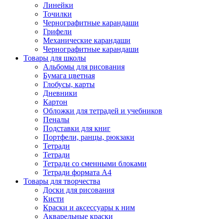
Линейки
Точилки
Чернографитные карандаши
Грифели
Механические карандаши
Чернографитные карандаши
Товары для школы
Альбомы для рисования
Бумага цветная
Глобусы, карты
Дневники
Картон
Обложки для тетрадей и учебников
Пеналы
Подставки для книг
Портфели, ранцы, рюкзаки
Тетради
Тетради
Тетради со сменными блоками
Тетради формата А4
Товары для творчества
Доски для рисования
Кисти
Краски и аксессуары к ним
Акварельные краски