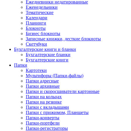
Ежедневники недатированные
Еженедельники
Тематические
Календари
Планинги
Блокноты
Бизнес блокноты
Записные книжки, десткие блокноты
Скетчбуки
Бухгалтерские книги и бланки
Бухгалтерские бланки
Бухгалтерские книги
Папки
Картотеки
Мультифоры (Папки-файлы)
Папки адресные
Папки архивные
Папки и скоросшиватели картонные
Папки на кольцах
Папки на резинке
Папки с вкладышами
Папки с прижимом, Планшеты
Папки-конверты
Папки-портфели
Папки-регистраторы