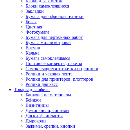
Блоки для заметок
Блоки самоклеящиеся
Закладки
Бумага для офисной техники
Белая
Цветная
Фотобумага
Бумага для чертежных работ
Бумага миллиметровая
Ватман
Калька
Бумага самоклеящаяся
Почтовые конверты, пакеты
Самоклеящиеся этикетки и ценники
Ролики и чековая лента
Ролики для принтеров, плоттеров
Ролики для касс
Товары для офиса
Банковские материалы
Бейджи
Визитницы
Демопанели, системы
Доски, флипчарты
Дыроколы
Зажимы, срепки, кнопки