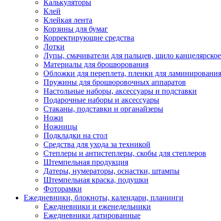
Калькуляторы
Клей
Клейкая лента
Корзины для бумаг
Корректирующие средства
Лотки
Лупы, смачиватели для пальцев, шило канцелярское
Материалы для брошюрования
Обложки для переплета, пленки для ламинировани
Пружины для брошюровочных аппаратов
Настольные наборы, аксессуары и подставки
Подарочные наборы и аксессуары
Стаканы, подставки и органайзеры
Ножи
Ножницы
Подкладки на стол
Средства для ухода за техникой
Степлеры и антистеплеры, скобы для степлеров
Штемпельная продукция
Датеры, нумераторы, оснастки, штампы
Штемпельная краска, подушки
Фоторамки
Ежедневники, блокноты, календари, планинги
Ежедневники и еженедельники
Ежедневники датированные