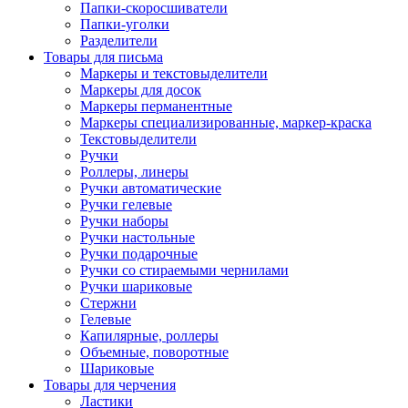
Папки-скоросшиватели
Папки-уголки
Разделители
Товары для письма
Маркеры и текстовыделители
Маркеры для досок
Маркеры перманентные
Маркеры специализированные, маркер-краска
Текстовыделители
Ручки
Роллеры, линеры
Ручки автоматические
Ручки гелевые
Ручки наборы
Ручки настольные
Ручки подарочные
Ручки со стираемыми чернилами
Ручки шариковые
Стержни
Гелевые
Капилярные, роллеры
Объемные, поворотные
Шариковые
Товары для черчения
Ластики