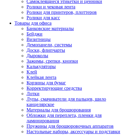
Самоклеящиеся этикетки и ценники
Ролики и чековая лента
Ролики для принтеров, плоттеров
Ролики для касс
Товары для офиса
Банковские материалы
Бейджи
Визитницы
Демопанели, системы
Доски, флипчарты
Дыроколы
Зажимы, срепки, кнопки
Калькуляторы
Клей
Клейкая лента
Корзины для бумаг
Корректирующие средства
Лотки
Лупы, смачиватели для пальцев, шило
канцелярское
Материалы для брошюрования
Обложки для переплета, пленки для
ламинирования
Пружины для брошюровочных аппаратов
Настольные наборы, аксессуары и подставки