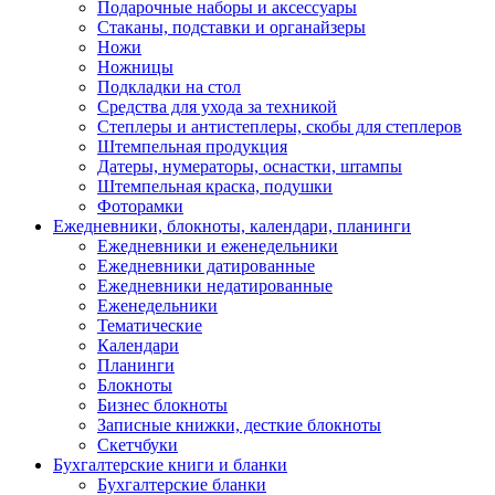
Подарочные наборы и аксессуары
Стаканы, подставки и органайзеры
Ножи
Ножницы
Подкладки на стол
Средства для ухода за техникой
Степлеры и антистеплеры, скобы для степлеров
Штемпельная продукция
Датеры, нумераторы, оснастки, штампы
Штемпельная краска, подушки
Фоторамки
Ежедневники, блокноты, календари, планинги
Ежедневники и еженедельники
Ежедневники датированные
Ежедневники недатированные
Еженедельники
Тематические
Календари
Планинги
Блокноты
Бизнес блокноты
Записные книжки, десткие блокноты
Скетчбуки
Бухгалтерские книги и бланки
Бухгалтерские бланки