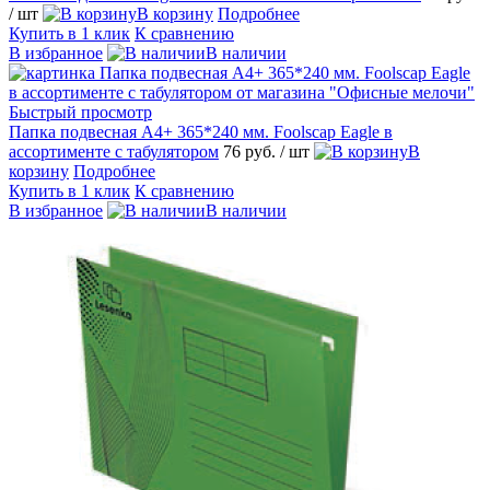
/ шт
В корзину
Подробнее
Купить в 1 клик
К сравнению
В избранное
В наличии
Быстрый просмотр
Папка подвесная А4+ 365*240 мм. Foolscap Eagle в
ассортименте с табулятором
76 руб.
/ шт
В
корзину
Подробнее
Купить в 1 клик
К сравнению
В избранное
В наличии