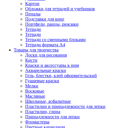
Картон
Обложки для тетрадей и учебников
Пеналы
Подставки для книг
Портфели, ранцы, рюкзаки
Тетради
Тетради
Тетради со сменными блоками
Тетради формата А4
Товары для творчества
Доски для рисования
Кисти
Краски и аксессуары к ним
Акварельные краски
Гель, блестки, клей оформительский
Гуашевые краски
Мелки
Восковые
Масляные
Школьные, асфальтные
Пластилин и принадлежности для лепки
Пластилин, глина
Принадлежности для лепки
Фломастеры
Цветные карандаши