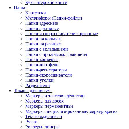
Бухгалтерские книги
Папки
Картотеки
Мультифоры (Папки-файлы)
Папки адресные
Папки архивные
Папки и скоросшиватели картонные
Папки на кольцах
Папки на резинке
Папки с вкладышами
Папки с прижимом, Планшеты
Папки-конверты
Папки-портфели
Папки-регистраторы
Папки-скоросшиватели
Папки-уголки
Разделители
Товары для письма
Маркеры и текстовыделители
Маркеры для досок
Маркеры перманентные
Маркеры специализированные, маркер-краска
Текстовыделители
Ручки
Роллеры, линеры