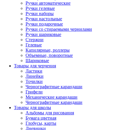
Ручки автоматические
Ручки гелевые
Ручки наборы
Ручки настольные
Ручки подарочные
Ручки со стираемыми чернилами
Ручки шариковые
Стержни
Гелевые
Капилярные, роллеры
Объемные, поворотные
Шариковые
Товары для черчения
Ластики
Линейки
Точилки
Чернографитные карандаши
Грифели
Механические карандаши
Чернографитные карандаши
Товары для школы
Альбомы для рисования
Бумага цветная
Глобусы, карты
Дневники