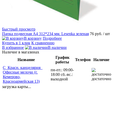
Быстрый просмотр
Папка подвесная А4 312*234 мм. Lesenka зеленая
76 руб.
/ шт
В корзину
Подробнее
Купить в 1 клик
К сравнению
В избранное
В наличии
Наличие в магазинах
График
Название
Телефон
Наличие
работы
С_Красн. канцелярия_
пн-пт.: 09:00-
Офисные мелочи (г.
18:00 сб.-вс.:
Кемерово,
достаточно
выходной
Красноармейская 13)
загрузка карты...