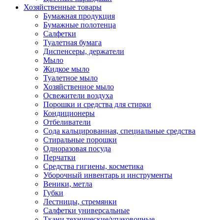
Хозяйственные товары
Бумажная продукция
Бумажные полотенца
Салфетки
Туалетная бумага
Диспенсеры, держатели
Мыло
Жидкое мыло
Туалетное мыло
Хозяйственное мыло
Освежители воздуха
Порошки и средства для стирки
Кондиционеры
Отбеливатели
Сода кальцированная, специальные средства
Стиральные порошки
Одноразовая посуда
Перчатки
Средства гигиены, косметика
Уборочный инвентарь и инструменты
Веники, метла
Губки
Лестницы, стремянки
Салфетки универсальные
Ткани технические/упаковочные