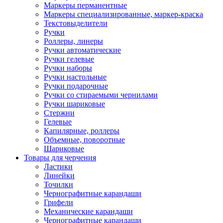
Маркеры перманентные
Маркеры специализированные, маркер-краска
Текстовыделители
Ручки
Роллеры, линеры
Ручки автоматические
Ручки гелевые
Ручки наборы
Ручки настольные
Ручки подарочные
Ручки со стираемыми чернилами
Ручки шариковые
Стержни
Гелевые
Капилярные, роллеры
Объемные, поворотные
Шариковые
Товары для черчения
Ластики
Линейки
Точилки
Чернографитные карандаши
Грифели
Механические карандаши
Чернографитные карандаши