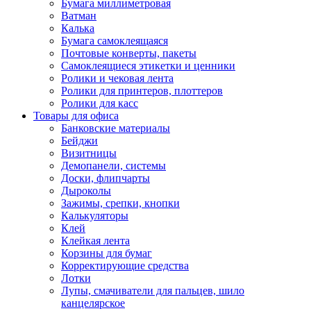
Бумага миллиметровая
Ватман
Калька
Бумага самоклеящаяся
Почтовые конверты, пакеты
Самоклеящиеся этикетки и ценники
Ролики и чековая лента
Ролики для принтеров, плоттеров
Ролики для касс
Товары для офиса
Банковские материалы
Бейджи
Визитницы
Демопанели, системы
Доски, флипчарты
Дыроколы
Зажимы, срепки, кнопки
Калькуляторы
Клей
Клейкая лента
Корзины для бумаг
Корректирующие средства
Лотки
Лупы, смачиватели для пальцев, шило
канцелярское