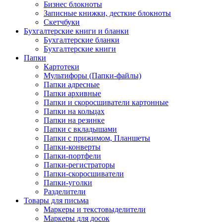
Бизнес блокноты
Записные книжки, десткие блокноты
Скетчбуки
Бухгалтерские книги и бланки
Бухгалтерские бланки
Бухгалтерские книги
Папки
Картотеки
Мультифоры (Папки-файлы)
Папки адресные
Папки архивные
Папки и скоросшиватели картонные
Папки на кольцах
Папки на резинке
Папки с вкладышами
Папки с прижимом, Планшеты
Папки-конверты
Папки-портфели
Папки-регистраторы
Папки-скоросшиватели
Папки-уголки
Разделители
Товары для письма
Маркеры и текстовыделители
Маркеры для досок