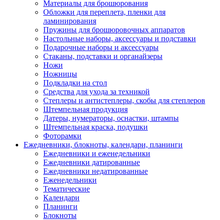
Материалы для брошюрования
Обложки для переплета, пленки для
ламинирования
Пружины для брошюровочных аппаратов
Настольные наборы, аксессуары и подставки
Подарочные наборы и аксессуары
Стаканы, подставки и органайзеры
Ножи
Ножницы
Подкладки на стол
Средства для ухода за техникой
Степлеры и антистеплеры, скобы для степлеров
Штемпельная продукция
Датеры, нумераторы, оснастки, штампы
Штемпельная краска, подушки
Фоторамки
Ежедневники, блокноты, календари, планинги
Ежедневники и еженедельники
Ежедневники датированные
Ежедневники недатированные
Еженедельники
Тематические
Календари
Планинги
Блокноты