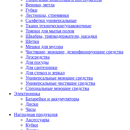
Веники, метла
Губки
Лестницы, стремянки
Салфетки универсальные
Ткани технические/упаковочные
Тряпки для мытья полов
Швабры, тряпкодержатели, насадки
Щетки
Мешки для мусора
Чистящие, моющие, дезинфицирующие средства
Дезсредства
Для посуды
Для сантехники
Для стекол и зеркал
Универсальные моющие средства
Универсальные чистящие средства
Специальные моющие средства
Электроника
Батарейки и аккумуляторы
Диски
Часы
Наградная продукция
Аксессуары
Кубки