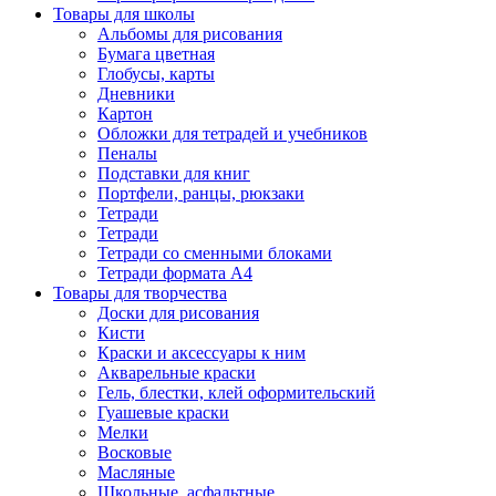
Товары для школы
Альбомы для рисования
Бумага цветная
Глобусы, карты
Дневники
Картон
Обложки для тетрадей и учебников
Пеналы
Подставки для книг
Портфели, ранцы, рюкзаки
Тетради
Тетради
Тетради со сменными блоками
Тетради формата А4
Товары для творчества
Доски для рисования
Кисти
Краски и аксессуары к ним
Акварельные краски
Гель, блестки, клей оформительский
Гуашевые краски
Мелки
Восковые
Масляные
Школьные, асфальтные