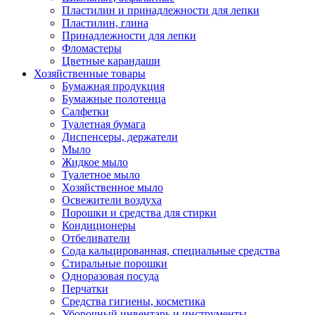
Пластилин и принадлежности для лепки
Пластилин, глина
Принадлежности для лепки
Фломастеры
Цветные карандаши
Хозяйственные товары
Бумажная продукция
Бумажные полотенца
Салфетки
Туалетная бумага
Диспенсеры, держатели
Мыло
Жидкое мыло
Туалетное мыло
Хозяйственное мыло
Освежители воздуха
Порошки и средства для стирки
Кондиционеры
Отбеливатели
Сода кальцированная, специальные средства
Стиральные порошки
Одноразовая посуда
Перчатки
Средства гигиены, косметика
Уборочный инвентарь и инструменты