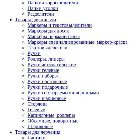
Папки-скоросшиватели
Папки-уголки
Разделители
Товары для письма
Маркеры и текстовыделители
Маркеры для досок
Маркеры перманентные
Маркеры специализированные, маркер-краска
Текстовыделители
Ручки
Роллеры, линеры
Ручки автоматические
Ручки гелевые
Ручки наборы
Ручки настольные
Ручки подарочные
Ручки со стираемыми чернилами
Ручки шариковые
Стержни
Гелевые
Капилярные, роллеры
Объемные, поворотные
Шариковые
Товары для черчения
Ластики