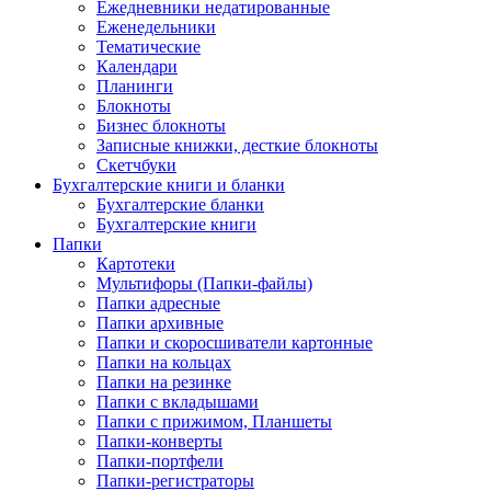
Ежедневники недатированные
Еженедельники
Тематические
Календари
Планинги
Блокноты
Бизнес блокноты
Записные книжки, десткие блокноты
Скетчбуки
Бухгалтерские книги и бланки
Бухгалтерские бланки
Бухгалтерские книги
Папки
Картотеки
Мультифоры (Папки-файлы)
Папки адресные
Папки архивные
Папки и скоросшиватели картонные
Папки на кольцах
Папки на резинке
Папки с вкладышами
Папки с прижимом, Планшеты
Папки-конверты
Папки-портфели
Папки-регистраторы