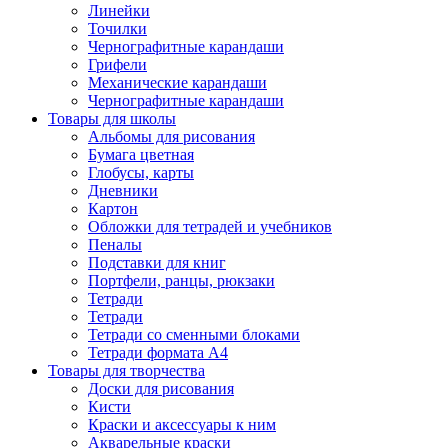
Линейки
Точилки
Чернографитные карандаши
Грифели
Механические карандаши
Чернографитные карандаши
Товары для школы
Альбомы для рисования
Бумага цветная
Глобусы, карты
Дневники
Картон
Обложки для тетрадей и учебников
Пеналы
Подставки для книг
Портфели, ранцы, рюкзаки
Тетради
Тетради
Тетради со сменными блоками
Тетради формата А4
Товары для творчества
Доски для рисования
Кисти
Краски и аксессуары к ним
Акварельные краски