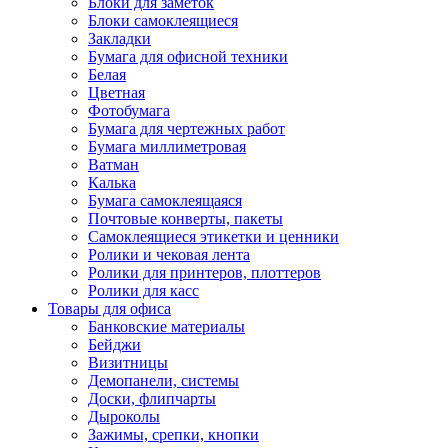
Блоки для заметок
Блоки самоклеящиеся
Закладки
Бумага для офисной техники
Белая
Цветная
Фотобумага
Бумага для чертежных работ
Бумага миллиметровая
Ватман
Калька
Бумага самоклеящаяся
Почтовые конверты, пакеты
Самоклеящиеся этикетки и ценники
Ролики и чековая лента
Ролики для принтеров, плоттеров
Ролики для касс
Товары для офиса
Банковские материалы
Бейджи
Визитницы
Демопанели, системы
Доски, флипчарты
Дыроколы
Зажимы, срепки, кнопки