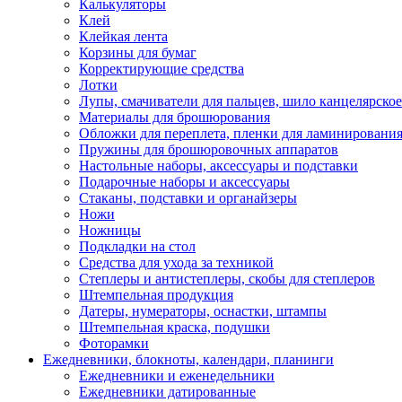
Калькуляторы
Клей
Клейкая лента
Корзины для бумаг
Корректирующие средства
Лотки
Лупы, смачиватели для пальцев, шило канцелярское
Материалы для брошюрования
Обложки для переплета, пленки для ламинировани
Пружины для брошюровочных аппаратов
Настольные наборы, аксессуары и подставки
Подарочные наборы и аксессуары
Стаканы, подставки и органайзеры
Ножи
Ножницы
Подкладки на стол
Средства для ухода за техникой
Степлеры и антистеплеры, скобы для степлеров
Штемпельная продукция
Датеры, нумераторы, оснастки, штампы
Штемпельная краска, подушки
Фоторамки
Ежедневники, блокноты, календари, планинги
Ежедневники и еженедельники
Ежедневники датированные