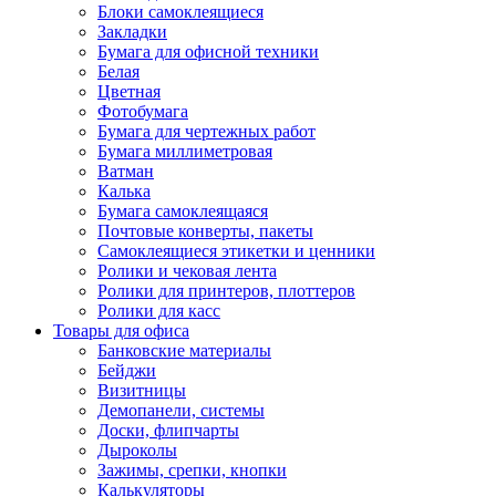
Блоки самоклеящиеся
Закладки
Бумага для офисной техники
Белая
Цветная
Фотобумага
Бумага для чертежных работ
Бумага миллиметровая
Ватман
Калька
Бумага самоклеящаяся
Почтовые конверты, пакеты
Самоклеящиеся этикетки и ценники
Ролики и чековая лента
Ролики для принтеров, плоттеров
Ролики для касс
Товары для офиса
Банковские материалы
Бейджи
Визитницы
Демопанели, системы
Доски, флипчарты
Дыроколы
Зажимы, срепки, кнопки
Калькуляторы