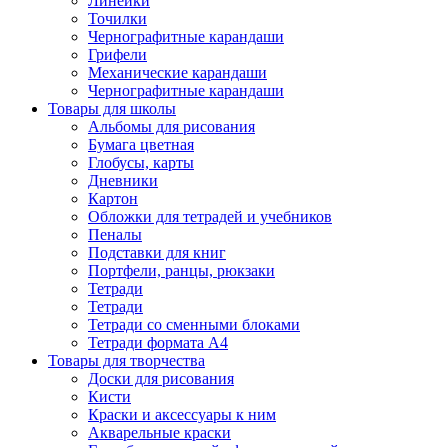
Линейки
Точилки
Чернографитные карандаши
Грифели
Механические карандаши
Чернографитные карандаши
Товары для школы
Альбомы для рисования
Бумага цветная
Глобусы, карты
Дневники
Картон
Обложки для тетрадей и учебников
Пеналы
Подставки для книг
Портфели, ранцы, рюкзаки
Тетради
Тетради
Тетради со сменными блоками
Тетради формата А4
Товары для творчества
Доски для рисования
Кисти
Краски и аксессуары к ним
Акварельные краски