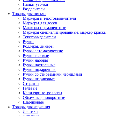
Папки-уголки
Разделители
Товары для письма
Маркеры и текстовыделители
Маркеры для досок
Маркеры перманентные
Маркеры специализированные, маркер-краска
Текстовыделители
Ручки
Роллеры, линеры
Ручки автоматические
Ручки гелевые
Ручки наборы
Ручки настольные
Ручки подарочные
Ручки со стираемыми чернилами
Ручки шариковые
Стержни
Гелевые
Капилярные, роллеры
Объемные, поворотные
Шариковые
Товары для черчения
Ластики