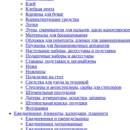
Клей
Клейкая лента
Корзины для бумаг
Корректирующие средства
Лотки
Лупы, смачиватели для пальцев, шило канцелярское
Материалы для брошюрования
Обложки для переплета, пленки для ламинировани
Пружины для брошюровочных аппаратов
Настольные наборы, аксессуары и подставки
Подарочные наборы и аксессуары
Стаканы, подставки и органайзеры
Ножи
Ножницы
Подкладки на стол
Средства для ухода за техникой
Степлеры и антистеплеры, скобы для степлеров
Штемпельная продукция
Датеры, нумераторы, оснастки, штампы
Штемпельная краска, подушки
Фоторамки
Ежедневники, блокноты, календари, планинги
Ежедневники и еженедельники
Ежедневники датированные
Ежедневники недатированные