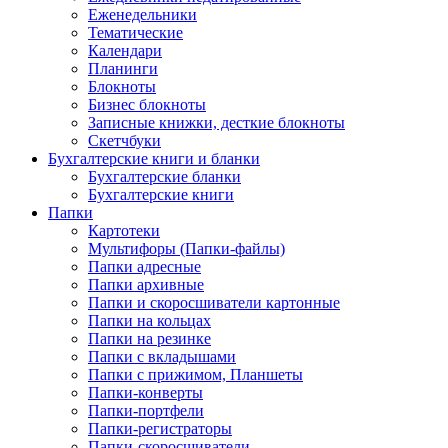
Еженедельники
Тематические
Календари
Планинги
Блокноты
Бизнес блокноты
Записные книжки, десткие блокноты
Скетчбуки
Бухгалтерские книги и бланки
Бухгалтерские бланки
Бухгалтерские книги
Папки
Картотеки
Мультифоры (Папки-файлы)
Папки адресные
Папки архивные
Папки и скоросшиватели картонные
Папки на кольцах
Папки на резинке
Папки с вкладышами
Папки с прижимом, Планшеты
Папки-конверты
Папки-портфели
Папки-регистраторы
Папки-скоросшиватели