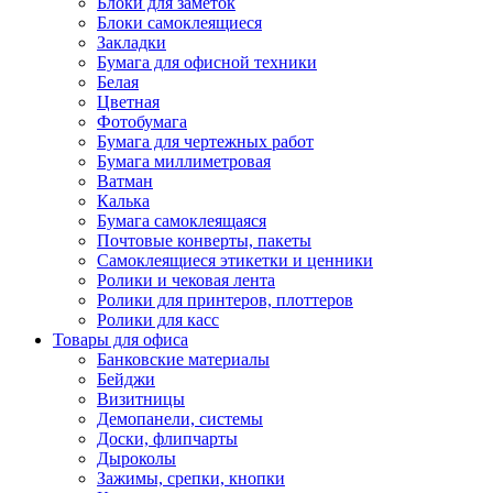
Блоки для заметок
Блоки самоклеящиеся
Закладки
Бумага для офисной техники
Белая
Цветная
Фотобумага
Бумага для чертежных работ
Бумага миллиметровая
Ватман
Калька
Бумага самоклеящаяся
Почтовые конверты, пакеты
Самоклеящиеся этикетки и ценники
Ролики и чековая лента
Ролики для принтеров, плоттеров
Ролики для касс
Товары для офиса
Банковские материалы
Бейджи
Визитницы
Демопанели, системы
Доски, флипчарты
Дыроколы
Зажимы, срепки, кнопки