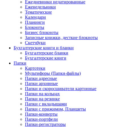
Ежедневники недатированные
Еженедельники
Тематические
Календари
Планинги
Блокноты
Бизнес блокноты
Записные книжки, десткие блокноты
Скетчбуки
Бухгалтерские книги и бланки
Бухгалтерские бланки
Бухгалтерские книги
Папки
Картотеки
Мультифоры (Папки-файлы)
Папки адресные
Папки архивные
Папки и скоросшиватели картонные
Папки на кольцах
Папки на резинке
Папки с вкладышами
Папки с прижимом, Планшеты
Папки-конверты
Папки-портфели
Папки-регистраторы