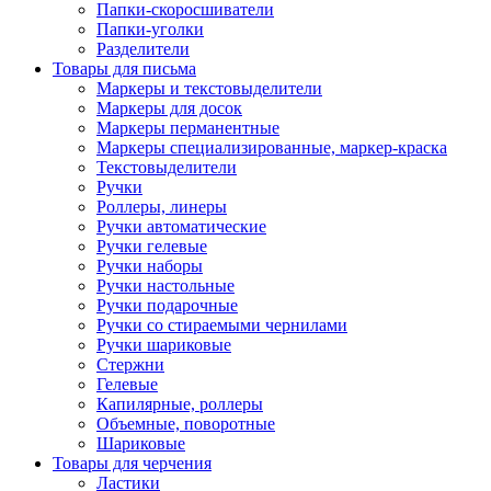
Папки-скоросшиватели
Папки-уголки
Разделители
Товары для письма
Маркеры и текстовыделители
Маркеры для досок
Маркеры перманентные
Маркеры специализированные, маркер-краска
Текстовыделители
Ручки
Роллеры, линеры
Ручки автоматические
Ручки гелевые
Ручки наборы
Ручки настольные
Ручки подарочные
Ручки со стираемыми чернилами
Ручки шариковые
Стержни
Гелевые
Капилярные, роллеры
Объемные, поворотные
Шариковые
Товары для черчения
Ластики