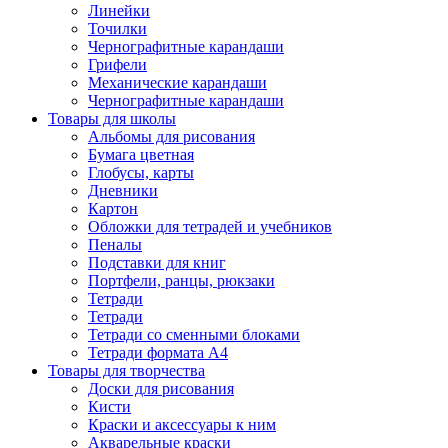
Линейки
Точилки
Чернографитные карандаши
Грифели
Механические карандаши
Чернографитные карандаши
Товары для школы
Альбомы для рисования
Бумага цветная
Глобусы, карты
Дневники
Картон
Обложки для тетрадей и учебников
Пеналы
Подставки для книг
Портфели, ранцы, рюкзаки
Тетради
Тетради
Тетради со сменными блоками
Тетради формата А4
Товары для творчества
Доски для рисования
Кисти
Краски и аксессуары к ним
Акварельные краски