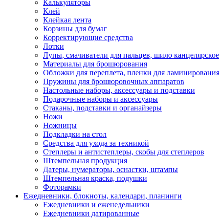
Калькуляторы
Клей
Клейкая лента
Корзины для бумаг
Корректирующие средства
Лотки
Лупы, смачиватели для пальцев, шило канцелярское
Материалы для брошюрования
Обложки для переплета, пленки для ламинировани
Пружины для брошюровочных аппаратов
Настольные наборы, аксессуары и подставки
Подарочные наборы и аксессуары
Стаканы, подставки и органайзеры
Ножи
Ножницы
Подкладки на стол
Средства для ухода за техникой
Степлеры и антистеплеры, скобы для степлеров
Штемпельная продукция
Датеры, нумераторы, оснастки, штампы
Штемпельная краска, подушки
Фоторамки
Ежедневники, блокноты, календари, планинги
Ежедневники и еженедельники
Ежедневники датированные