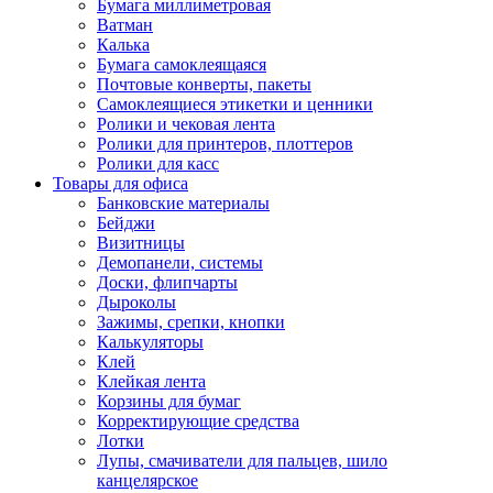
Бумага миллиметровая
Ватман
Калька
Бумага самоклеящаяся
Почтовые конверты, пакеты
Самоклеящиеся этикетки и ценники
Ролики и чековая лента
Ролики для принтеров, плоттеров
Ролики для касс
Товары для офиса
Банковские материалы
Бейджи
Визитницы
Демопанели, системы
Доски, флипчарты
Дыроколы
Зажимы, срепки, кнопки
Калькуляторы
Клей
Клейкая лента
Корзины для бумаг
Корректирующие средства
Лотки
Лупы, смачиватели для пальцев, шило
канцелярское