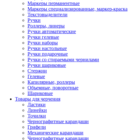
Маркеры перманентные
Маркеры специализированные, маркер-краска
Текстовыделители
Ручки
Роллеры, линеры
Ручки автоматические
Ручки гелевые
Ручки наборы
Ручки настольные
Ручки подарочные
Ручки со стираемыми чернилами
Ручки шариковые
Стержни
Гелевые
Капилярные, роллеры
Объемные, поворотные
Шариковые
Товары для черчения
Ластики
Линейки
Точилки
Чернографитные карандаши
Грифели
Механические карандаши
Чернографитные карандаши