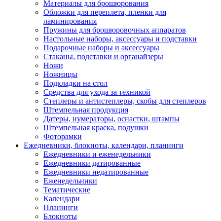
Материалы для брошюрования
Обложки для переплета, пленки для
ламинирования
Пружины для брошюровочных аппаратов
Настольные наборы, аксессуары и подставки
Подарочные наборы и аксессуары
Стаканы, подставки и органайзеры
Ножи
Ножницы
Подкладки на стол
Средства для ухода за техникой
Степлеры и антистеплеры, скобы для степлеров
Штемпельная продукция
Датеры, нумераторы, оснастки, штампы
Штемпельная краска, подушки
Фоторамки
Ежедневники, блокноты, календари, планинги
Ежедневники и еженедельники
Ежедневники датированные
Ежедневники недатированные
Еженедельники
Тематические
Календари
Планинги
Блокноты