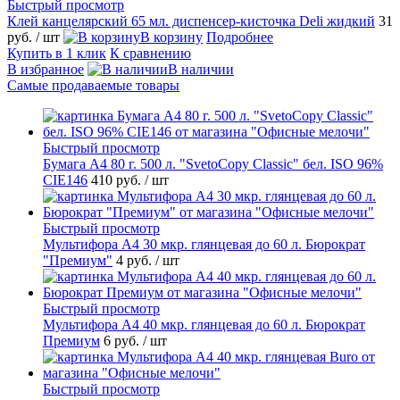
Быстрый просмотр
Клей канцелярский 65 мл. диспенсер-кисточка Deli жидкий
31
руб.
/ шт
В корзину
Подробнее
Купить в 1 клик
К сравнению
В избранное
В наличии
Самые продаваемые товары
Быстрый просмотр
Бумага А4 80 г. 500 л. "SvetoCopy Classic" бел. ISO 96%
CIE146
410 руб.
/ шт
Быстрый просмотр
Мультифора А4 30 мкр. глянцевая до 60 л. Бюрократ
"Премиум"
4 руб.
/ шт
Быстрый просмотр
Мультифора А4 40 мкр. глянцевая до 60 л. Бюрократ
Премиум
6 руб.
/ шт
Быстрый просмотр