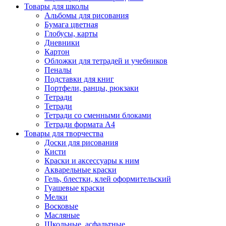
Товары для школы
Альбомы для рисования
Бумага цветная
Глобусы, карты
Дневники
Картон
Обложки для тетрадей и учебников
Пеналы
Подставки для книг
Портфели, ранцы, рюкзаки
Тетради
Тетради
Тетради со сменными блоками
Тетради формата А4
Товары для творчества
Доски для рисования
Кисти
Краски и аксессуары к ним
Акварельные краски
Гель, блестки, клей оформительский
Гуашевые краски
Мелки
Восковые
Масляные
Школьные, асфальтные