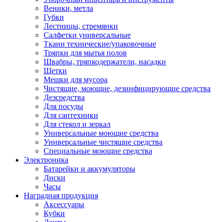
Веники, метла
Губки
Лестницы, стремянки
Салфетки универсальные
Ткани технические/упаковочные
Тряпки для мытья полов
Швабры, тряпкодержатели, насадки
Щетки
Мешки для мусора
Чистящие, моющие, дезинфицирующие средства
Дезсредства
Для посуды
Для сантехники
Для стекол и зеркал
Универсальные моющие средства
Универсальные чистящие средства
Специальные моющие средства
Электроника
Батарейки и аккумуляторы
Диски
Часы
Наградная продукция
Аксессуары
Кубки