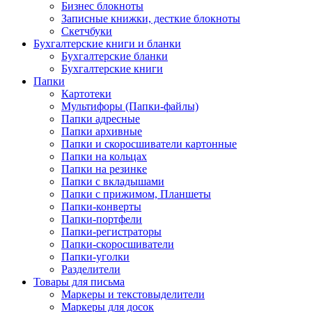
Бизнес блокноты
Записные книжки, десткие блокноты
Скетчбуки
Бухгалтерские книги и бланки
Бухгалтерские бланки
Бухгалтерские книги
Папки
Картотеки
Мультифоры (Папки-файлы)
Папки адресные
Папки архивные
Папки и скоросшиватели картонные
Папки на кольцах
Папки на резинке
Папки с вкладышами
Папки с прижимом, Планшеты
Папки-конверты
Папки-портфели
Папки-регистраторы
Папки-скоросшиватели
Папки-уголки
Разделители
Товары для письма
Маркеры и текстовыделители
Маркеры для досок