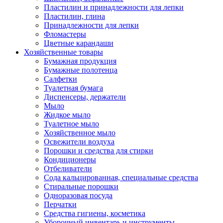
Пластилин и принадлежности для лепки
Пластилин, глина
Принадлежности для лепки
Фломастеры
Цветные карандаши
Хозяйственные товары
Бумажная продукция
Бумажные полотенца
Салфетки
Туалетная бумага
Диспенсеры, держатели
Мыло
Жидкое мыло
Туалетное мыло
Хозяйственное мыло
Освежители воздуха
Порошки и средства для стирки
Кондиционеры
Отбеливатели
Сода кальцированная, специальные средства
Стиральные порошки
Одноразовая посуда
Перчатки
Средства гигиены, косметика
Уборочный инвентарь и инструменты