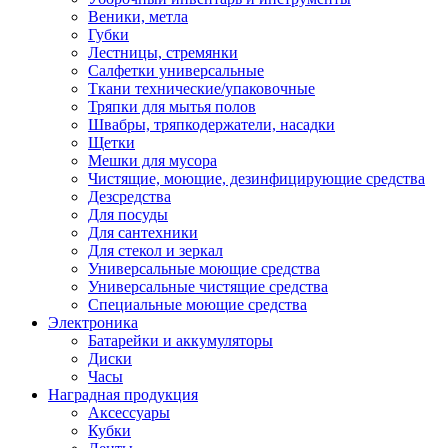
Веники, метла
Губки
Лестницы, стремянки
Салфетки универсальные
Ткани технические/упаковочные
Тряпки для мытья полов
Швабры, тряпкодержатели, насадки
Щетки
Мешки для мусора
Чистящие, моющие, дезинфицирующие средства
Дезсредства
Для посуды
Для сантехники
Для стекол и зеркал
Универсальные моющие средства
Универсальные чистящие средства
Специальные моющие средства
Электроника
Батарейки и аккумуляторы
Диски
Часы
Наградная продукция
Аксессуары
Кубки