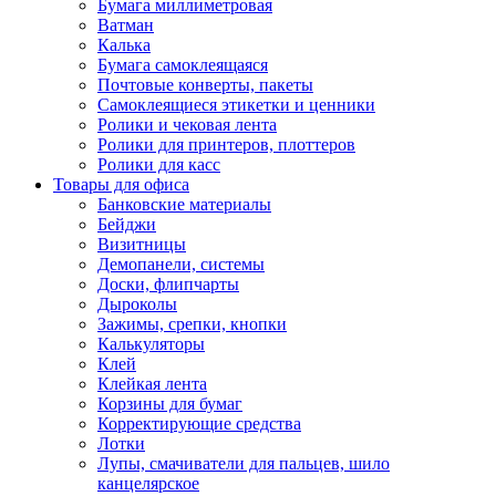
Бумага миллиметровая
Ватман
Калька
Бумага самоклеящаяся
Почтовые конверты, пакеты
Самоклеящиеся этикетки и ценники
Ролики и чековая лента
Ролики для принтеров, плоттеров
Ролики для касс
Товары для офиса
Банковские материалы
Бейджи
Визитницы
Демопанели, системы
Доски, флипчарты
Дыроколы
Зажимы, срепки, кнопки
Калькуляторы
Клей
Клейкая лента
Корзины для бумаг
Корректирующие средства
Лотки
Лупы, смачиватели для пальцев, шило
канцелярское