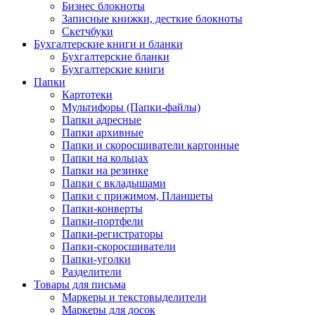
Бизнес блокноты
Записные книжки, десткие блокноты
Скетчбуки
Бухгалтерские книги и бланки
Бухгалтерские бланки
Бухгалтерские книги
Папки
Картотеки
Мультифоры (Папки-файлы)
Папки адресные
Папки архивные
Папки и скоросшиватели картонные
Папки на кольцах
Папки на резинке
Папки с вкладышами
Папки с прижимом, Планшеты
Папки-конверты
Папки-портфели
Папки-регистраторы
Папки-скоросшиватели
Папки-уголки
Разделители
Товары для письма
Маркеры и текстовыделители
Маркеры для досок