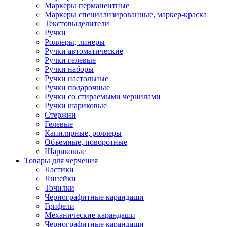
Маркеры перманентные
Маркеры специализированные, маркер-краска
Текстовыделители
Ручки
Роллеры, линеры
Ручки автоматические
Ручки гелевые
Ручки наборы
Ручки настольные
Ручки подарочные
Ручки со стираемыми чернилами
Ручки шариковые
Стержни
Гелевые
Капилярные, роллеры
Объемные, поворотные
Шариковые
Товары для черчения
Ластики
Линейки
Точилки
Чернографитные карандаши
Грифели
Механические карандаши
Чернографитные карандаши