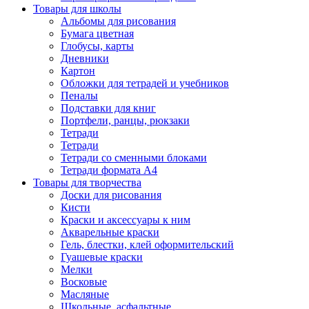
Товары для школы
Альбомы для рисования
Бумага цветная
Глобусы, карты
Дневники
Картон
Обложки для тетрадей и учебников
Пеналы
Подставки для книг
Портфели, ранцы, рюкзаки
Тетради
Тетради
Тетради со сменными блоками
Тетради формата А4
Товары для творчества
Доски для рисования
Кисти
Краски и аксессуары к ним
Акварельные краски
Гель, блестки, клей оформительский
Гуашевые краски
Мелки
Восковые
Масляные
Школьные, асфальтные