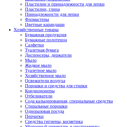
Пластилин и принадлежности для лепки
Пластилин, глина
Принадлежности для лепки
Фломастеры
Цветные карандаши
Хозяйственные товары
Бумажная продукция
Бумажные полотенца
Салфетки
Туалетная бумага
Диспенсеры, держатели
Мыло
Жидкое мыло
Туалетное мыло
Хозяйственное мыло
Освежители воздуха
Порошки и средства для стирки
Кондиционеры
Отбеливатели
Сода кальцированная, специальные средства
Стиральные порошки
Одноразовая посуда
Перчатки
Средства гигиены, косметика
Уборочный инвентарь и инструменты