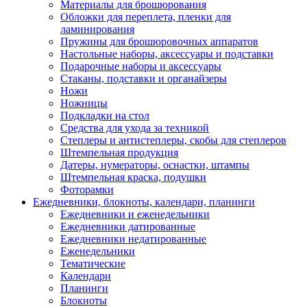
Материалы для брошюрования
Обложки для переплета, пленки для
ламинирования
Пружины для брошюровочных аппаратов
Настольные наборы, аксессуары и подставки
Подарочные наборы и аксессуары
Стаканы, подставки и органайзеры
Ножи
Ножницы
Подкладки на стол
Средства для ухода за техникой
Степлеры и антистеплеры, скобы для степлеров
Штемпельная продукция
Датеры, нумераторы, оснастки, штампы
Штемпельная краска, подушки
Фоторамки
Ежедневники, блокноты, календари, планинги
Ежедневники и еженедельники
Ежедневники датированные
Ежедневники недатированные
Еженедельники
Тематические
Календари
Планинги
Блокноты