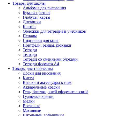
Товары для школы
Альбомы для рисования
Бумага цветная
Глобусы, карты
Дневники
Картон
Обложки для тетрадей и учебников
Пеналы
Подставки для книг
Портфели, ранцы, рюкзаки
Тетради
Тетради
Тетради со сменными блоками
Тетради формата А4
Товары для творчества
Доски для рисования
Кисти
Краски и аксессуары к ним
Акварельные краски
Гель, блестки, клей оформительский
Гуашевые краски
Мелки
Восковые
Масляные
Школьные, асфальтные