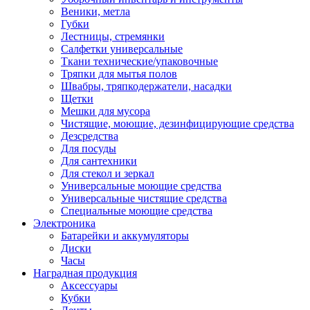
Веники, метла
Губки
Лестницы, стремянки
Салфетки универсальные
Ткани технические/упаковочные
Тряпки для мытья полов
Швабры, тряпкодержатели, насадки
Щетки
Мешки для мусора
Чистящие, моющие, дезинфицирующие средства
Дезсредства
Для посуды
Для сантехники
Для стекол и зеркал
Универсальные моющие средства
Универсальные чистящие средства
Специальные моющие средства
Электроника
Батарейки и аккумуляторы
Диски
Часы
Наградная продукция
Аксессуары
Кубки