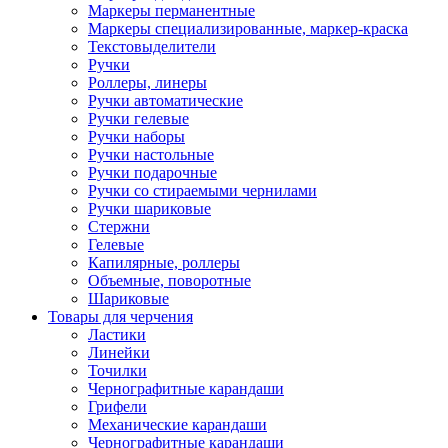
Маркеры перманентные
Маркеры специализированные, маркер-краска
Текстовыделители
Ручки
Роллеры, линеры
Ручки автоматические
Ручки гелевые
Ручки наборы
Ручки настольные
Ручки подарочные
Ручки со стираемыми чернилами
Ручки шариковые
Стержни
Гелевые
Капилярные, роллеры
Объемные, поворотные
Шариковые
Товары для черчения
Ластики
Линейки
Точилки
Чернографитные карандаши
Грифели
Механические карандаши
Чернографитные карандаши