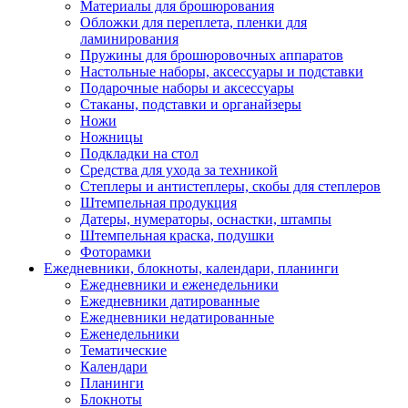
Материалы для брошюрования
Обложки для переплета, пленки для
ламинирования
Пружины для брошюровочных аппаратов
Настольные наборы, аксессуары и подставки
Подарочные наборы и аксессуары
Стаканы, подставки и органайзеры
Ножи
Ножницы
Подкладки на стол
Средства для ухода за техникой
Степлеры и антистеплеры, скобы для степлеров
Штемпельная продукция
Датеры, нумераторы, оснастки, штампы
Штемпельная краска, подушки
Фоторамки
Ежедневники, блокноты, календари, планинги
Ежедневники и еженедельники
Ежедневники датированные
Ежедневники недатированные
Еженедельники
Тематические
Календари
Планинги
Блокноты