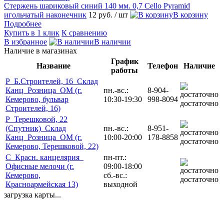
Стержень шариковый синий 140 мм. 0,7 Cello Pyramid
игольчатый наконечник
12 руб.
/ шт
В корзину
Подробнее
Купить в 1 клик
К сравнению
В избранное
В наличии
Наличие в магазинах
График
Название
Телефон
Наличие
работы
Р_Б.Строителей, 16_Склад
Канц_Розница_ОМ (г.
пн.-вс.:
8-904-
Кемерово, бульвар
10:30-19:30
998-8094
достаточно
Строителей, 16)
Р_Терешковой, 22
(Спутник)_Склад
пн.-вс.:
8-951-
Канц_Розница_ОМ (г.
10:00-20:00
178-8858
достаточно
Кемерово, Терешковой, 22)
С_Красн. канцелярия_
пн-пт.:
Офисные мелочи (г.
09:00-18:00
Кемерово,
сб.-вс.:
достаточно
Красноармейская 13)
выходной
загрузка карты...