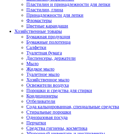
Пластилин и принадлежности для лепки
Пластилин, глина
Принадлежности для лепки
Фломастеры
Цветные карандаши
Хозяйственные товары
Бумажная продукция
Бумажные полотенца
Салфетки
Туалетная бумага
Диспенсеры, держатели
Мыло
Жидкое мыло
Туалетное мыло
Хозяйственное мыло
Освежители воздуха
Порошки и средства для стирки
Кондиционеры
Отбеливатели
Сода кальцированная, специальные средства
Стиральные порошки
Одноразовая посуда
Перчатки
Средства гигиены, косметика
Уборочный инвентарь и инструменты