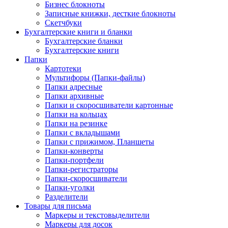
Бизнес блокноты
Записные книжки, десткие блокноты
Скетчбуки
Бухгалтерские книги и бланки
Бухгалтерские бланки
Бухгалтерские книги
Папки
Картотеки
Мультифоры (Папки-файлы)
Папки адресные
Папки архивные
Папки и скоросшиватели картонные
Папки на кольцах
Папки на резинке
Папки с вкладышами
Папки с прижимом, Планшеты
Папки-конверты
Папки-портфели
Папки-регистраторы
Папки-скоросшиватели
Папки-уголки
Разделители
Товары для письма
Маркеры и текстовыделители
Маркеры для досок