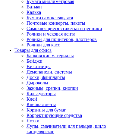
Бумага миллиметровая
Ватман
Калька
Бумага самоклеящаяся
Почтовые конверты, пакеты
Самоклеящиеся этикетки и ценники
Ролики и чековая лента
Ролики для принтеров, плоттеров
Ролики для касс
Товары для офиса
Банковские материалы
Бейджи
Визитницы
Демопанели, системы
Доски, флипчарты
Дыроколы
Зажимы, срепки, кнопки
Калькуляторы
Клей
Клейкая лента
Корзины для бумаг
Корректирующие средства
Лотки
Лупы, смачиватели для пальцев, шило
канцелярское