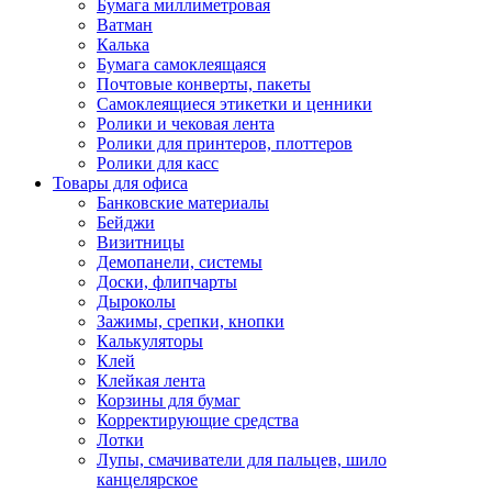
Бумага миллиметровая
Ватман
Калька
Бумага самоклеящаяся
Почтовые конверты, пакеты
Самоклеящиеся этикетки и ценники
Ролики и чековая лента
Ролики для принтеров, плоттеров
Ролики для касс
Товары для офиса
Банковские материалы
Бейджи
Визитницы
Демопанели, системы
Доски, флипчарты
Дыроколы
Зажимы, срепки, кнопки
Калькуляторы
Клей
Клейкая лента
Корзины для бумаг
Корректирующие средства
Лотки
Лупы, смачиватели для пальцев, шило
канцелярское