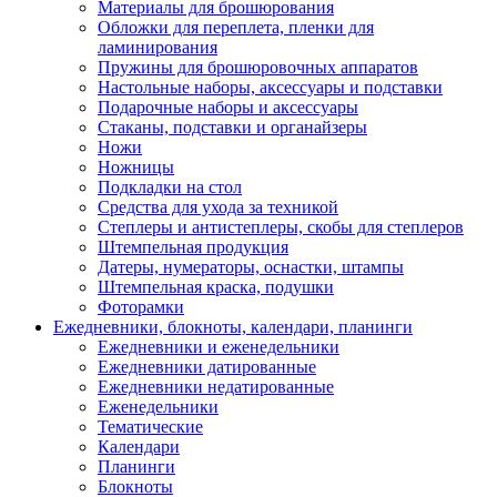
Материалы для брошюрования
Обложки для переплета, пленки для
ламинирования
Пружины для брошюровочных аппаратов
Настольные наборы, аксессуары и подставки
Подарочные наборы и аксессуары
Стаканы, подставки и органайзеры
Ножи
Ножницы
Подкладки на стол
Средства для ухода за техникой
Степлеры и антистеплеры, скобы для степлеров
Штемпельная продукция
Датеры, нумераторы, оснастки, штампы
Штемпельная краска, подушки
Фоторамки
Ежедневники, блокноты, календари, планинги
Ежедневники и еженедельники
Ежедневники датированные
Ежедневники недатированные
Еженедельники
Тематические
Календари
Планинги
Блокноты