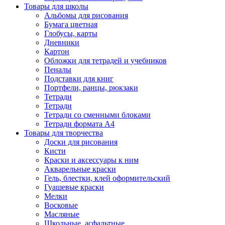
Товары для школы
Альбомы для рисования
Бумага цветная
Глобусы, карты
Дневники
Картон
Обложки для тетрадей и учебников
Пеналы
Подставки для книг
Портфели, ранцы, рюкзаки
Тетради
Тетради
Тетради со сменными блоками
Тетради формата А4
Товары для творчества
Доски для рисования
Кисти
Краски и аксессуары к ним
Акварельные краски
Гель, блестки, клей оформительский
Гуашевые краски
Мелки
Восковые
Масляные
Школьные, асфальтные