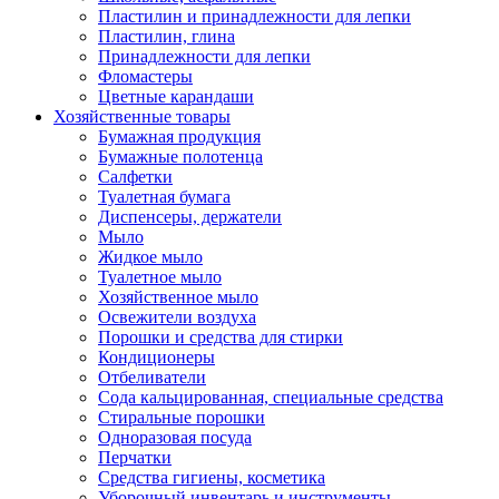
Пластилин и принадлежности для лепки
Пластилин, глина
Принадлежности для лепки
Фломастеры
Цветные карандаши
Хозяйственные товары
Бумажная продукция
Бумажные полотенца
Салфетки
Туалетная бумага
Диспенсеры, держатели
Мыло
Жидкое мыло
Туалетное мыло
Хозяйственное мыло
Освежители воздуха
Порошки и средства для стирки
Кондиционеры
Отбеливатели
Сода кальцированная, специальные средства
Стиральные порошки
Одноразовая посуда
Перчатки
Средства гигиены, косметика
Уборочный инвентарь и инструменты