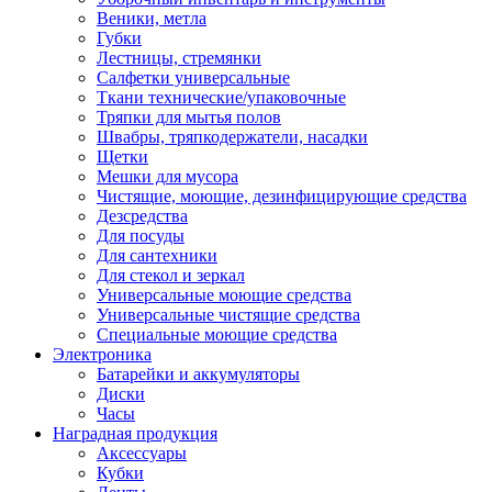
Веники, метла
Губки
Лестницы, стремянки
Салфетки универсальные
Ткани технические/упаковочные
Тряпки для мытья полов
Швабры, тряпкодержатели, насадки
Щетки
Мешки для мусора
Чистящие, моющие, дезинфицирующие средства
Дезсредства
Для посуды
Для сантехники
Для стекол и зеркал
Универсальные моющие средства
Универсальные чистящие средства
Специальные моющие средства
Электроника
Батарейки и аккумуляторы
Диски
Часы
Наградная продукция
Аксессуары
Кубки