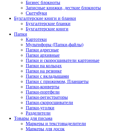
Бизнес блокноты
Записные книжки, десткие блокноты
Скетчбуки
Бухгалтерские книги и бланки
Бухгалтерские бланки
Бухгалтерские книги
Папки
Картотеки
Мультифоры (Папки-файлы)
Папки адресные
Папки архивные
Папки и скоросшиватели картонные
Папки на кольцах
Папки на резинке
Папки с вкладышами
Папки с прижимом, Планшеты
Папки-конверты
Папки-портфели
Папки-регистраторы
Папки-скоросшиватели
Папки-уголки
Разделители
Товары для письма
Маркеры и текстовыделители
Маркеры для досок