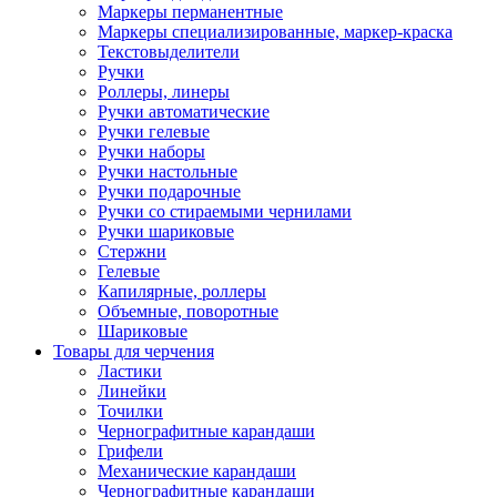
Маркеры перманентные
Маркеры специализированные, маркер-краска
Текстовыделители
Ручки
Роллеры, линеры
Ручки автоматические
Ручки гелевые
Ручки наборы
Ручки настольные
Ручки подарочные
Ручки со стираемыми чернилами
Ручки шариковые
Стержни
Гелевые
Капилярные, роллеры
Объемные, поворотные
Шариковые
Товары для черчения
Ластики
Линейки
Точилки
Чернографитные карандаши
Грифели
Механические карандаши
Чернографитные карандаши