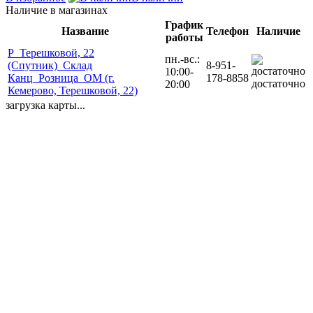
Наличие в магазинах
График
Название
Телефон
Наличие
работы
Р_Терешковой, 22
пн.-вс.:
(Спутник)_Склад
8-951-
10:00-
Канц_Розница_ОМ (г.
178-8858
достаточно
20:00
Кемерово, Терешковой, 22)
загрузка карты...