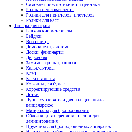
Самоклеящиеся этикетки и ценники
Ролики и чековая лента
Ролики для принтеров, плоттеров
Ролики для касс
Товары для офиса
Банковские материалы
Бейджи
Визитницы
Демопанели, системы
Доски, флипчарты
Дыроколы
Зажимы, срепки, кнопки
Калькуляторы
Клей
Клейкая лента
Корзины для бумаг
Корректирующие средства
Лотки
Лупы, смачиватели для пальцев, шило
канцелярское
Материалы для брошюрования
Обложки для переплета, пленки для
ламинирования
Пружины для брошюровочных аппаратов
Настольные наборы, аксессуары и подставки