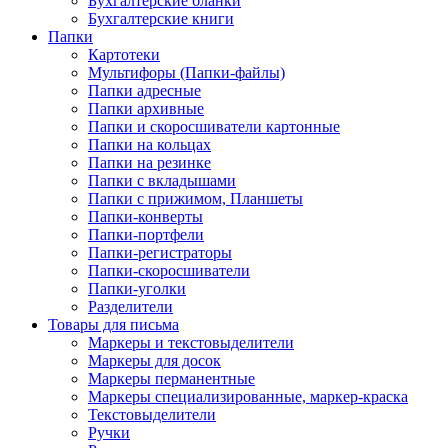
Бухгалтерские бланки
Бухгалтерские книги
Папки
Картотеки
Мультифоры (Папки-файлы)
Папки адресные
Папки архивные
Папки и скоросшиватели картонные
Папки на кольцах
Папки на резинке
Папки с вкладышами
Папки с прижимом, Планшеты
Папки-конверты
Папки-портфели
Папки-регистраторы
Папки-скоросшиватели
Папки-уголки
Разделители
Товары для письма
Маркеры и текстовыделители
Маркеры для досок
Маркеры перманентные
Маркеры специализированные, маркер-краска
Текстовыделители
Ручки