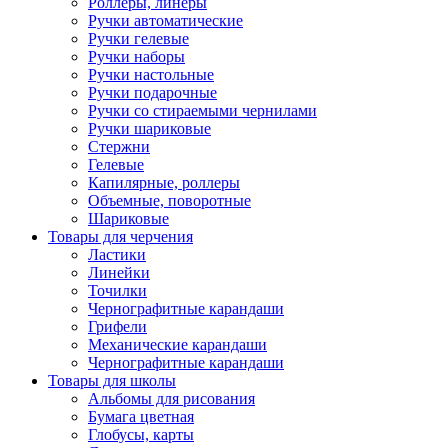
Роллеры, линеры
Ручки автоматические
Ручки гелевые
Ручки наборы
Ручки настольные
Ручки подарочные
Ручки со стираемыми чернилами
Ручки шариковые
Стержни
Гелевые
Капилярные, роллеры
Объемные, поворотные
Шариковые
Товары для черчения
Ластики
Линейки
Точилки
Чернографитные карандаши
Грифели
Механические карандаши
Чернографитные карандаши
Товары для школы
Альбомы для рисования
Бумага цветная
Глобусы, карты