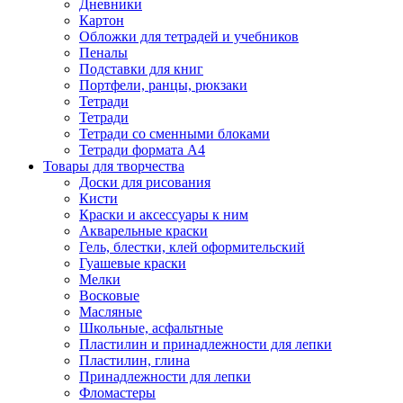
Дневники
Картон
Обложки для тетрадей и учебников
Пеналы
Подставки для книг
Портфели, ранцы, рюкзаки
Тетради
Тетради
Тетради со сменными блоками
Тетради формата А4
Товары для творчества
Доски для рисования
Кисти
Краски и аксессуары к ним
Акварельные краски
Гель, блестки, клей оформительский
Гуашевые краски
Мелки
Восковые
Масляные
Школьные, асфальтные
Пластилин и принадлежности для лепки
Пластилин, глина
Принадлежности для лепки
Фломастеры