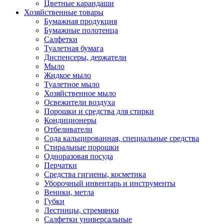
Цветные карандаши
Хозяйственные товары
Бумажная продукция
Бумажные полотенца
Салфетки
Туалетная бумага
Диспенсеры, держатели
Мыло
Жидкое мыло
Туалетное мыло
Хозяйственное мыло
Освежители воздуха
Порошки и средства для стирки
Кондиционеры
Отбеливатели
Сода кальцированная, специальные средства
Стиральные порошки
Одноразовая посуда
Перчатки
Средства гигиены, косметика
Уборочный инвентарь и инструменты
Веники, метла
Губки
Лестницы, стремянки
Салфетки универсальные