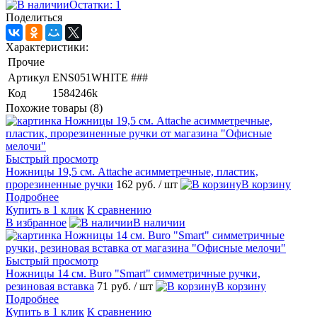
Остатки: 1
Поделиться
Характеристики:
Прочие
Артикул
ENS051WHITE ###
Код
1584246k
Похожие товары (8)
Быстрый просмотр
Ножницы 19,5 см. Attache асимметречные, пластик,
прорезиненные ручки
162 руб.
/ шт
В корзину
Подробнее
Купить в 1 клик
К сравнению
В избранное
В наличии
Быстрый просмотр
Ножницы 14 см. Buro "Smart" симметричные ручки,
резиновая вставка
71 руб.
/ шт
В корзину
Подробнее
Купить в 1 клик
К сравнению