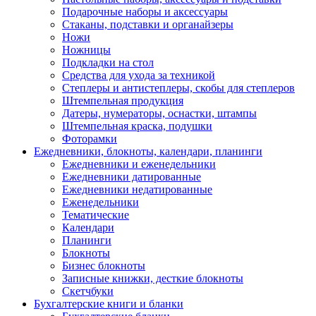
Подарочные наборы и аксессуары
Стаканы, подставки и органайзеры
Ножи
Ножницы
Подкладки на стол
Средства для ухода за техникой
Степлеры и антистеплеры, скобы для степлеров
Штемпельная продукция
Датеры, нумераторы, оснастки, штампы
Штемпельная краска, подушки
Фоторамки
Ежедневники, блокноты, календари, планинги
Ежедневники и еженедельники
Ежедневники датированные
Ежедневники недатированные
Еженедельники
Тематические
Календари
Планинги
Блокноты
Бизнес блокноты
Записные книжки, десткие блокноты
Скетчбуки
Бухгалтерские книги и бланки