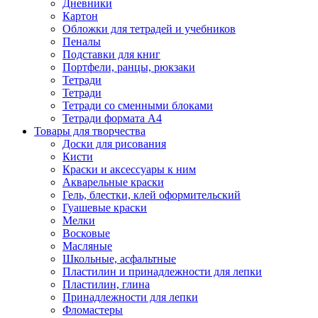
Дневники
Картон
Обложки для тетрадей и учебников
Пеналы
Подставки для книг
Портфели, ранцы, рюкзаки
Тетради
Тетради
Тетради со сменными блоками
Тетради формата А4
Товары для творчества
Доски для рисования
Кисти
Краски и аксессуары к ним
Акварельные краски
Гель, блестки, клей оформительский
Гуашевые краски
Мелки
Восковые
Масляные
Школьные, асфальтные
Пластилин и принадлежности для лепки
Пластилин, глина
Принадлежности для лепки
Фломастеры