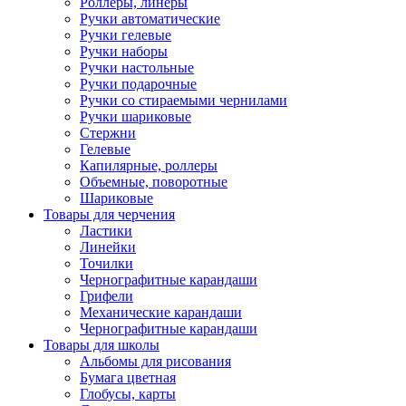
Роллеры, линеры
Ручки автоматические
Ручки гелевые
Ручки наборы
Ручки настольные
Ручки подарочные
Ручки со стираемыми чернилами
Ручки шариковые
Стержни
Гелевые
Капилярные, роллеры
Объемные, поворотные
Шариковые
Товары для черчения
Ластики
Линейки
Точилки
Чернографитные карандаши
Грифели
Механические карандаши
Чернографитные карандаши
Товары для школы
Альбомы для рисования
Бумага цветная
Глобусы, карты