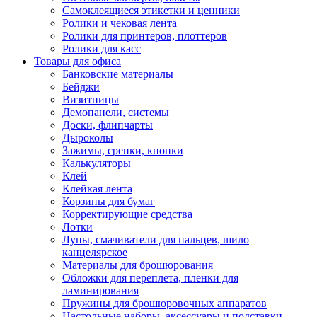
Самоклеящиеся этикетки и ценники
Ролики и чековая лента
Ролики для принтеров, плоттеров
Ролики для касс
Товары для офиса
Банковские материалы
Бейджи
Визитницы
Демопанели, системы
Доски, флипчарты
Дыроколы
Зажимы, срепки, кнопки
Калькуляторы
Клей
Клейкая лента
Корзины для бумаг
Корректирующие средства
Лотки
Лупы, смачиватели для пальцев, шило
канцелярское
Материалы для брошюрования
Обложки для переплета, пленки для
ламинирования
Пружины для брошюровочных аппаратов
Настольные наборы, аксессуары и подставки