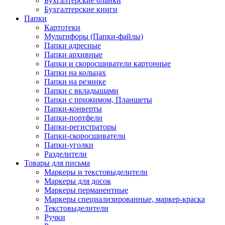
Бухгалтерские бланки
Бухгалтерские книги
Папки
Картотеки
Мультифоры (Папки-файлы)
Папки адресные
Папки архивные
Папки и скоросшиватели картонные
Папки на кольцах
Папки на резинке
Папки с вкладышами
Папки с прижимом, Планшеты
Папки-конверты
Папки-портфели
Папки-регистраторы
Папки-скоросшиватели
Папки-уголки
Разделители
Товары для письма
Маркеры и текстовыделители
Маркеры для досок
Маркеры перманентные
Маркеры специализированные, маркер-краска
Текстовыделители
Ручки