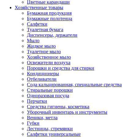
Цветные карандаши
Хозяйственные товары
Бумажная продукция
Бумажные полотенца
Салфетки
Туалетная бумага
Диспенсеры, держатели
Мыло
Жидкое мыло
Туалетное мыло
Хозяйственное мыло
Освежители воздуха
Порошки и средства для стирки
Кондиционеры
Отбеливатели
Сода кальцированная, специальные средства
Стиральные порошки
Одноразовая посуда
Перчатки
Средства гигиены, косметика
Уборочный инвентарь и инструменты
Веники, метла
Губки
Лестницы, стремянки
Салфетки универсальные