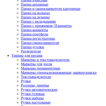
Папки адресные
Папки архивные
Папки и скоросшиватели картонные
Папки на кольцах
Папки на резинке
Папки с вкладышами
Папки с прижимом, Планшеты
Папки-конверты
Папки-портфели
Папки-регистраторы
Папки-скоросшиватели
Папки-уголки
Разделители
Товары для письма
Маркеры и текстовыделители
Маркеры для досок
Маркеры перманентные
Маркеры специализированные, маркер-краска
Текстовыделители
Ручки
Роллеры, линеры
Ручки автоматические
Ручки гелевые
Ручки наборы
Ручки настольные