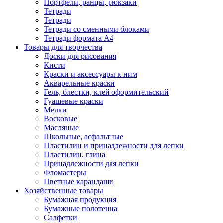
Портфели, ранцы, рюкзаки
Тетради
Тетради
Тетради со сменными блоками
Тетради формата А4
Товары для творчества
Доски для рисования
Кисти
Краски и аксессуары к ним
Акварельные краски
Гель, блестки, клей оформительский
Гуашевые краски
Мелки
Восковые
Масляные
Школьные, асфальтные
Пластилин и принадлежности для лепки
Пластилин, глина
Принадлежности для лепки
Фломастеры
Цветные карандаши
Хозяйственные товары
Бумажная продукция
Бумажные полотенца
Салфетки