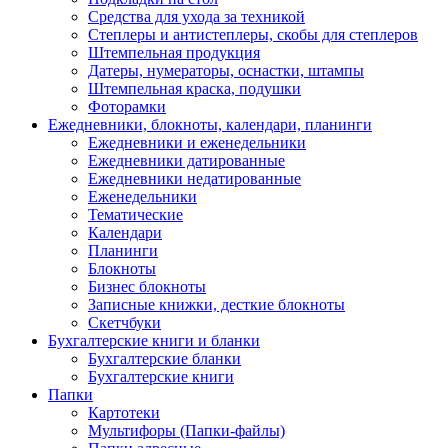
Средства для ухода за техникой
Степлеры и антистеплеры, скобы для степлеров
Штемпельная продукция
Датеры, нумераторы, оснастки, штампы
Штемпельная краска, подушки
Фоторамки
Ежедневники, блокноты, календари, планинги
Ежедневники и еженедельники
Ежедневники датированные
Ежедневники недатированные
Еженедельники
Тематические
Календари
Планинги
Блокноты
Бизнес блокноты
Записные книжки, десткие блокноты
Скетчбуки
Бухгалтерские книги и бланки
Бухгалтерские бланки
Бухгалтерские книги
Папки
Картотеки
Мультифоры (Папки-файлы)