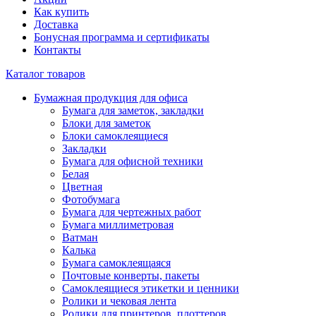
Как купить
Доставка
Бонусная программа и сертификаты
Контакты
Каталог товаров
Бумажная продукция для офиса
Бумага для заметок, закладки
Блоки для заметок
Блоки самоклеящиеся
Закладки
Бумага для офисной техники
Белая
Цветная
Фотобумага
Бумага для чертежных работ
Бумага миллиметровая
Ватман
Калька
Бумага самоклеящаяся
Почтовые конверты, пакеты
Самоклеящиеся этикетки и ценники
Ролики и чековая лента
Ролики для принтеров, плоттеров