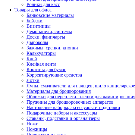
Ролики для касс
Товары для офиса
Банковские материалы
Бейджи
Визитницы
Демопанели, системы
Доски, флипчарты
Дыроколы
Зажимы, срепки, кнопки
Калькуляторы
Клей
Клейкая лента
Корзины для бумаг
Корректирующие средства
Лотки
Лупы, смачиватели для пальцев, шило канцелярское
Материалы для брошюрования
Обложки для переплета, пленки для ламинировани
Пружины для брошюровочных аппаратов
Настольные наборы, аксессуары и подставки
Подарочные наборы и аксессуары
Стаканы, подставки и органайзеры
Ножи
Ножницы
Подкладки на стол