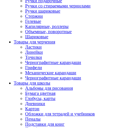
Ручки подарочные
Ручки со стираемыми чернилами
Ручки шариковые
Стержни
Гелевые
Капилярные, роллеры
Объемные, поворотные
Шариковые
Товары для черчения
Ластики
Линейки
Точилки
Чернографитные карандаши
Грифели
Механические карандаши
Чернографитные карандаши
Товары для школы
Альбомы для рисования
Бумага цветная
Глобусы, карты
Дневники
Картон
Обложки для тетрадей и учебников
Пеналы
Подставки для книг