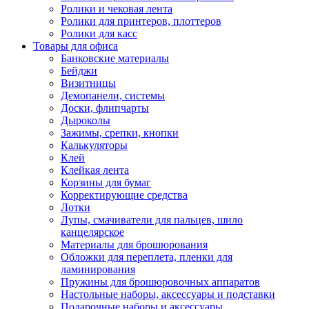
Ролики и чековая лента
Ролики для принтеров, плоттеров
Ролики для касс
Товары для офиса
Банковские материалы
Бейджи
Визитницы
Демопанели, системы
Доски, флипчарты
Дыроколы
Зажимы, срепки, кнопки
Калькуляторы
Клей
Клейкая лента
Корзины для бумаг
Корректирующие средства
Лотки
Лупы, смачиватели для пальцев, шило
канцелярское
Материалы для брошюрования
Обложки для переплета, пленки для
ламинирования
Пружины для брошюровочных аппаратов
Настольные наборы, аксессуары и подставки
Подарочные наборы и аксессуары