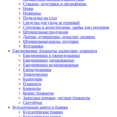
Стаканы, подставки и органайзеры
Ножи
Ножницы
Подкладки на стол
Средства для ухода за техникой
Степлеры и антистеплеры, скобы для степлеров
Штемпельная продукция
Датеры, нумераторы, оснастки, штампы
Штемпельная краска, подушки
Фоторамки
Ежедневники, блокноты, календари, планинги
Ежедневники и еженедельники
Ежедневники датированные
Ежедневники недатированные
Еженедельники
Тематические
Календари
Планинги
Блокноты
Бизнес блокноты
Записные книжки, десткие блокноты
Скетчбуки
Бухгалтерские книги и бланки
Бухгалтерские бланки
Бухгалтерские книги