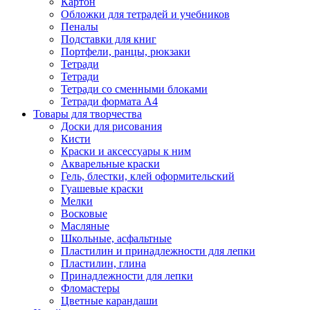
Картон
Обложки для тетрадей и учебников
Пеналы
Подставки для книг
Портфели, ранцы, рюкзаки
Тетради
Тетради
Тетради со сменными блоками
Тетради формата А4
Товары для творчества
Доски для рисования
Кисти
Краски и аксессуары к ним
Акварельные краски
Гель, блестки, клей оформительский
Гуашевые краски
Мелки
Восковые
Масляные
Школьные, асфальтные
Пластилин и принадлежности для лепки
Пластилин, глина
Принадлежности для лепки
Фломастеры
Цветные карандаши