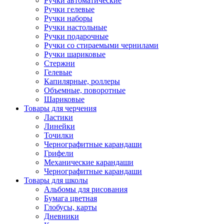
Ручки автоматические
Ручки гелевые
Ручки наборы
Ручки настольные
Ручки подарочные
Ручки со стираемыми чернилами
Ручки шариковые
Стержни
Гелевые
Капилярные, роллеры
Объемные, поворотные
Шариковые
Товары для черчения
Ластики
Линейки
Точилки
Чернографитные карандаши
Грифели
Механические карандаши
Чернографитные карандаши
Товары для школы
Альбомы для рисования
Бумага цветная
Глобусы, карты
Дневники