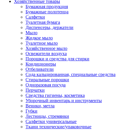
Хозяйственные товары
Бумажная продукция
Бумажные полотенца
Салфетки
Туалетная бумага
Диспенсеры, держатели
Мыло
Жидкое мыло
Туалетное мыло
Хозяйственное мыло
Освежители воздуха
Порошки и средства для стирки
Кондиционеры
Отбеливатели
Сода кальцированная, специальные средства
Стиральные порошки
Одноразовая посуда
Перчатки
Средства гигиены, косметика
Уборочный инвентарь и инструменты
Веники, метла
Губки
Лестницы, стремянки
Салфетки универсальные
Ткани технические/упаковочные