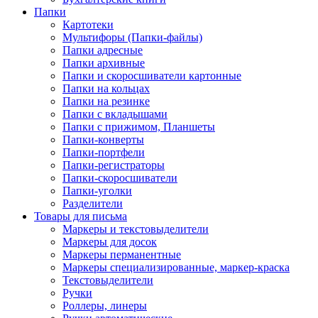
Папки
Картотеки
Мультифоры (Папки-файлы)
Папки адресные
Папки архивные
Папки и скоросшиватели картонные
Папки на кольцах
Папки на резинке
Папки с вкладышами
Папки с прижимом, Планшеты
Папки-конверты
Папки-портфели
Папки-регистраторы
Папки-скоросшиватели
Папки-уголки
Разделители
Товары для письма
Маркеры и текстовыделители
Маркеры для досок
Маркеры перманентные
Маркеры специализированные, маркер-краска
Текстовыделители
Ручки
Роллеры, линеры