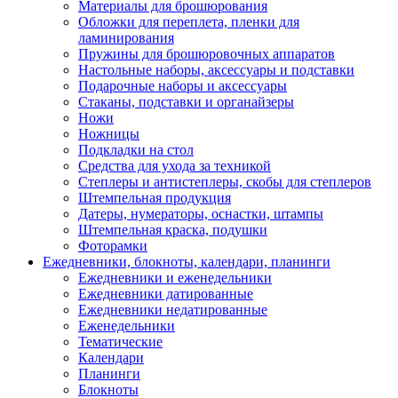
Материалы для брошюрования
Обложки для переплета, пленки для
ламинирования
Пружины для брошюровочных аппаратов
Настольные наборы, аксессуары и подставки
Подарочные наборы и аксессуары
Стаканы, подставки и органайзеры
Ножи
Ножницы
Подкладки на стол
Средства для ухода за техникой
Степлеры и антистеплеры, скобы для степлеров
Штемпельная продукция
Датеры, нумераторы, оснастки, штампы
Штемпельная краска, подушки
Фоторамки
Ежедневники, блокноты, календари, планинги
Ежедневники и еженедельники
Ежедневники датированные
Ежедневники недатированные
Еженедельники
Тематические
Календари
Планинги
Блокноты