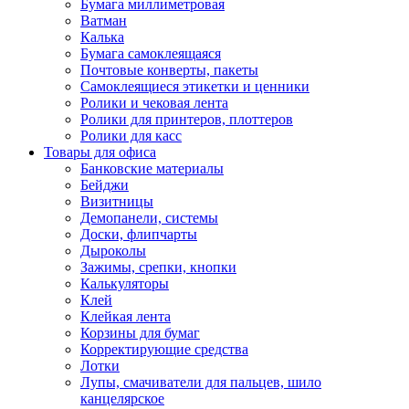
Бумага миллиметровая
Ватман
Калька
Бумага самоклеящаяся
Почтовые конверты, пакеты
Самоклеящиеся этикетки и ценники
Ролики и чековая лента
Ролики для принтеров, плоттеров
Ролики для касс
Товары для офиса
Банковские материалы
Бейджи
Визитницы
Демопанели, системы
Доски, флипчарты
Дыроколы
Зажимы, срепки, кнопки
Калькуляторы
Клей
Клейкая лента
Корзины для бумаг
Корректирующие средства
Лотки
Лупы, смачиватели для пальцев, шило
канцелярское