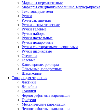
Маркеры перманентные
Маркеры специализированные, маркер-краска
Текстовыделители
Ручки
Роллеры, линеры
Ручки автоматические
Ручки гелевые
Ручки наборы
Ручки настольные
Ручки подарочные
Ручки со стираемыми чернилами
Ручки шариковые
Стержни
Гелевые
Капилярные, роллеры
Объемные, поворотные
Шариковые
Товары для черчения
Ластики
Линейки
Точилки
Чернографитные карандаши
Грифели
Механические карандаши
Чернографитные карандаши