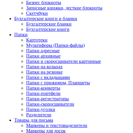
Бизнес блокноты
Записные книжки, десткие блокноты
Скетчбуки
Бухгалтерские книги и бланки
Бухгалтерские бланки
Бухгалтерские книги
Папки
Картотеки
Мультифоры (Папки-файлы)
Папки адресные
Папки архивные
Папки и скоросшиватели картонные
Папки на кольцах
Папки на резинке
Папки с вкладышами
Папки с прижимом, Планшеты
Папки-конверты
Папки-портфели
Папки-регистраторы
Папки-скоросшиватели
Папки-уголки
Разделители
Товары для письма
Маркеры и текстовыделители
Маркеры для досок