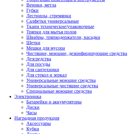
Веники, метла
Губки
Лестницы, стремянки
Салфетки универсальные
Ткани технические/упаковочные
Тряпки для мытья полов
Швабры, тряпкодержатели, насадки
Щетки
Мешки для мусора
Чистящие, моющие, дезинфицирующие средства
Дезсредства
Для посуды
Для сантехники
Для стекол и зеркал
Универсальные моющие средства
Универсальные чистящие средства
Специальные моющие средства
Электроника
Батарейки и аккумуляторы
Диски
Часы
Наградная продукция
Аксессуары
Кубки