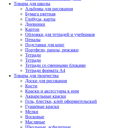
Товары для школы
Альбомы для рисования
Бумага цветная
Глобусы, карты
Дневники
Картон
Обложки для тетрадей и учебников
Пеналы
Подставки для книг
Портфели, ранцы, рюкзаки
Тетради
Тетради
Тетради со сменными блоками
Тетради формата А4
Товары для творчества
Доски для рисования
Кисти
Краски и аксессуары к ним
Акварельные краски
Гель, блестки, клей оформительский
Гуашевые краски
Мелки
Восковые
Масляные
Школьные, асфальтные