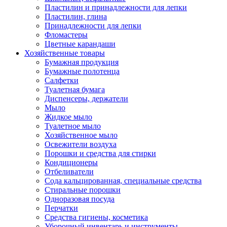
Пластилин и принадлежности для лепки
Пластилин, глина
Принадлежности для лепки
Фломастеры
Цветные карандаши
Хозяйственные товары
Бумажная продукция
Бумажные полотенца
Салфетки
Туалетная бумага
Диспенсеры, держатели
Мыло
Жидкое мыло
Туалетное мыло
Хозяйственное мыло
Освежители воздуха
Порошки и средства для стирки
Кондиционеры
Отбеливатели
Сода кальцированная, специальные средства
Стиральные порошки
Одноразовая посуда
Перчатки
Средства гигиены, косметика
Уборочный инвентарь и инструменты