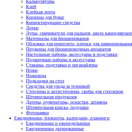
Калькуляторы
Клей
Клейкая лента
Корзины для бумаг
Корректирующие средства
Лотки
Лупы, смачиватели для пальцев, шило канцелярское
Материалы для брошюрования
Обложки для переплета, пленки для ламинировани
Пружины для брошюровочных аппаратов
Настольные наборы, аксессуары и подставки
Подарочные наборы и аксессуары
Стаканы, подставки и органайзеры
Ножи
Ножницы
Подкладки на стол
Средства для ухода за техникой
Степлеры и антистеплеры, скобы для степлеров
Штемпельная продукция
Датеры, нумераторы, оснастки, штампы
Штемпельная краска, подушки
Фоторамки
Ежедневники, блокноты, календари, планинги
Ежедневники и еженедельники
Ежедневники датированные