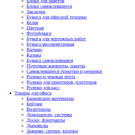
Блоки для заметок
Блоки самоклеящиеся
Закладки
Бумага для офисной техники
Белая
Цветная
Фотобумага
Бумага для чертежных работ
Бумага миллиметровая
Ватман
Калька
Бумага самоклеящаяся
Почтовые конверты, пакеты
Самоклеящиеся этикетки и ценники
Ролики и чековая лента
Ролики для принтеров, плоттеров
Ролики для касс
Товары для офиса
Банковские материалы
Бейджи
Визитницы
Демопанели, системы
Доски, флипчарты
Дыроколы
Зажимы, срепки, кнопки