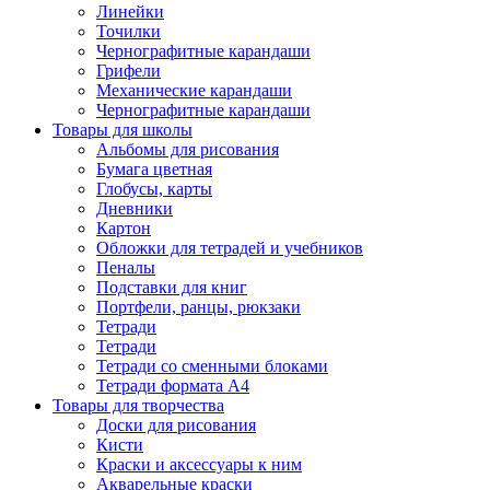
Линейки
Точилки
Чернографитные карандаши
Грифели
Механические карандаши
Чернографитные карандаши
Товары для школы
Альбомы для рисования
Бумага цветная
Глобусы, карты
Дневники
Картон
Обложки для тетрадей и учебников
Пеналы
Подставки для книг
Портфели, ранцы, рюкзаки
Тетради
Тетради
Тетради со сменными блоками
Тетради формата А4
Товары для творчества
Доски для рисования
Кисти
Краски и аксессуары к ним
Акварельные краски