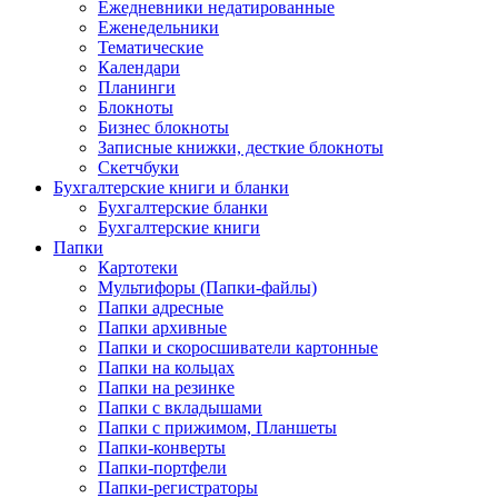
Ежедневники недатированные
Еженедельники
Тематические
Календари
Планинги
Блокноты
Бизнес блокноты
Записные книжки, десткие блокноты
Скетчбуки
Бухгалтерские книги и бланки
Бухгалтерские бланки
Бухгалтерские книги
Папки
Картотеки
Мультифоры (Папки-файлы)
Папки адресные
Папки архивные
Папки и скоросшиватели картонные
Папки на кольцах
Папки на резинке
Папки с вкладышами
Папки с прижимом, Планшеты
Папки-конверты
Папки-портфели
Папки-регистраторы