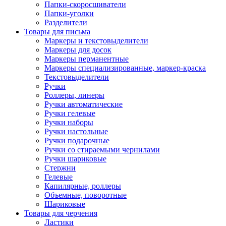
Папки-скоросшиватели
Папки-уголки
Разделители
Товары для письма
Маркеры и текстовыделители
Маркеры для досок
Маркеры перманентные
Маркеры специализированные, маркер-краска
Текстовыделители
Ручки
Роллеры, линеры
Ручки автоматические
Ручки гелевые
Ручки наборы
Ручки настольные
Ручки подарочные
Ручки со стираемыми чернилами
Ручки шариковые
Стержни
Гелевые
Капилярные, роллеры
Объемные, поворотные
Шариковые
Товары для черчения
Ластики