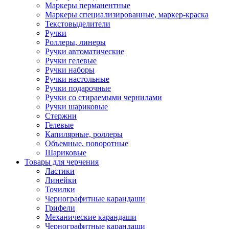
Маркеры перманентные
Маркеры специализированные, маркер-краска
Текстовыделители
Ручки
Роллеры, линеры
Ручки автоматические
Ручки гелевые
Ручки наборы
Ручки настольные
Ручки подарочные
Ручки со стираемыми чернилами
Ручки шариковые
Стержни
Гелевые
Капилярные, роллеры
Объемные, поворотные
Шариковые
Товары для черчения
Ластики
Линейки
Точилки
Чернографитные карандаши
Грифели
Механические карандаши
Чернографитные карандаши