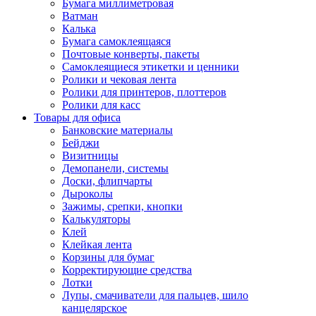
Бумага миллиметровая
Ватман
Калька
Бумага самоклеящаяся
Почтовые конверты, пакеты
Самоклеящиеся этикетки и ценники
Ролики и чековая лента
Ролики для принтеров, плоттеров
Ролики для касс
Товары для офиса
Банковские материалы
Бейджи
Визитницы
Демопанели, системы
Доски, флипчарты
Дыроколы
Зажимы, срепки, кнопки
Калькуляторы
Клей
Клейкая лента
Корзины для бумаг
Корректирующие средства
Лотки
Лупы, смачиватели для пальцев, шило
канцелярское