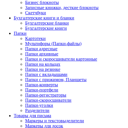
Бизнес блокноты
Записные книжки, десткие блокноты
Скетчбуки
Бухгалтерские книги и бланки
Бухгалтерские бланки
Бухгалтерские книги
Папки
Картотеки
Мультифоры (Папки-файлы)
Папки адресные
Папки архивные
Папки и скоросшиватели картонные
Папки на кольцах
Папки на резинке
Папки с вкладышами
Папки с прижимом, Планшеты
Папки-конверты
Папки-портфели
Папки-регистраторы
Папки-скоросшиватели
Папки-уголки
Разделители
Товары для письма
Маркеры и текстовыделители
Маркеры для досок