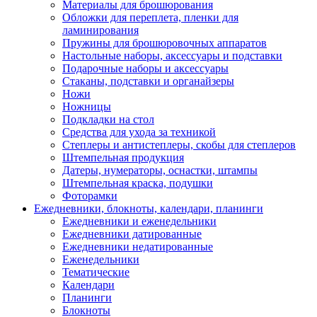
Материалы для брошюрования
Обложки для переплета, пленки для
ламинирования
Пружины для брошюровочных аппаратов
Настольные наборы, аксессуары и подставки
Подарочные наборы и аксессуары
Стаканы, подставки и органайзеры
Ножи
Ножницы
Подкладки на стол
Средства для ухода за техникой
Степлеры и антистеплеры, скобы для степлеров
Штемпельная продукция
Датеры, нумераторы, оснастки, штампы
Штемпельная краска, подушки
Фоторамки
Ежедневники, блокноты, календари, планинги
Ежедневники и еженедельники
Ежедневники датированные
Ежедневники недатированные
Еженедельники
Тематические
Календари
Планинги
Блокноты