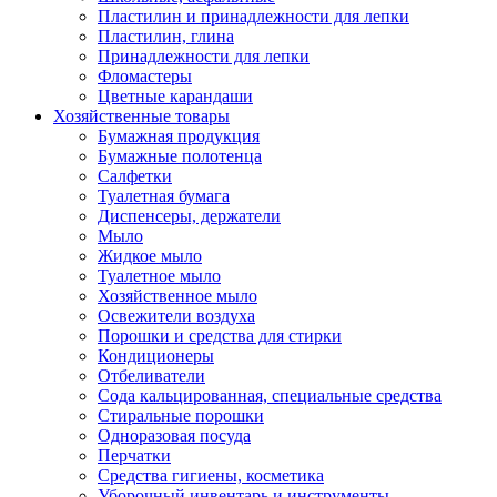
Пластилин и принадлежности для лепки
Пластилин, глина
Принадлежности для лепки
Фломастеры
Цветные карандаши
Хозяйственные товары
Бумажная продукция
Бумажные полотенца
Салфетки
Туалетная бумага
Диспенсеры, держатели
Мыло
Жидкое мыло
Туалетное мыло
Хозяйственное мыло
Освежители воздуха
Порошки и средства для стирки
Кондиционеры
Отбеливатели
Сода кальцированная, специальные средства
Стиральные порошки
Одноразовая посуда
Перчатки
Средства гигиены, косметика
Уборочный инвентарь и инструменты