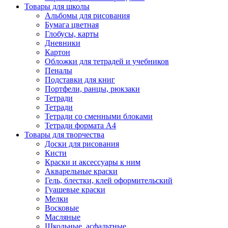
Товары для школы
Альбомы для рисования
Бумага цветная
Глобусы, карты
Дневники
Картон
Обложки для тетрадей и учебников
Пеналы
Подставки для книг
Портфели, ранцы, рюкзаки
Тетради
Тетради
Тетради со сменными блоками
Тетради формата А4
Товары для творчества
Доски для рисования
Кисти
Краски и аксессуары к ним
Акварельные краски
Гель, блестки, клей оформительский
Гуашевые краски
Мелки
Восковые
Масляные
Школьные, асфальтные