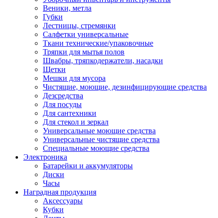
Веники, метла
Губки
Лестницы, стремянки
Салфетки универсальные
Ткани технические/упаковочные
Тряпки для мытья полов
Швабры, тряпкодержатели, насадки
Щетки
Мешки для мусора
Чистящие, моющие, дезинфицирующие средства
Дезсредства
Для посуды
Для сантехники
Для стекол и зеркал
Универсальные моющие средства
Универсальные чистящие средства
Специальные моющие средства
Электроника
Батарейки и аккумуляторы
Диски
Часы
Наградная продукция
Аксессуары
Кубки