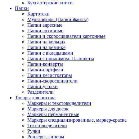
Бухгалтерские книги
Папки
Картотеки
Мультифоры (Папки-файлы)
Папки адресные
Папки архивные
Папки и скоросшиватели картонные
Папки на кольцах
Папки на резинке
Папки с вкладышами
Папки с прижимом, Планшеты
Папки-конверты
Папки-портфели
Папки-регистраторы
Папки-скоросшиватели
Папки-уголки
Разделители
Товары для письма
Маркеры и текстовыделители
Маркеры для досок
Маркеры перманентные
Маркеры специализированные, маркер-краска
Текстовыделители
Ручки
Роллеры, линеры