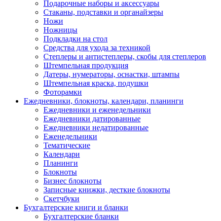
Подарочные наборы и аксессуары
Стаканы, подставки и органайзеры
Ножи
Ножницы
Подкладки на стол
Средства для ухода за техникой
Степлеры и антистеплеры, скобы для степлеров
Штемпельная продукция
Датеры, нумераторы, оснастки, штампы
Штемпельная краска, подушки
Фоторамки
Ежедневники, блокноты, календари, планинги
Ежедневники и еженедельники
Ежедневники датированные
Ежедневники недатированные
Еженедельники
Тематические
Календари
Планинги
Блокноты
Бизнес блокноты
Записные книжки, десткие блокноты
Скетчбуки
Бухгалтерские книги и бланки
Бухгалтерские бланки