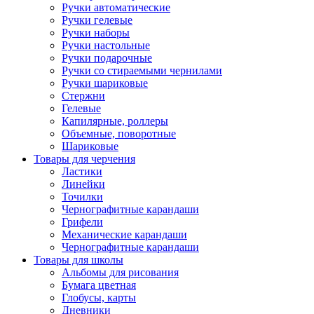
Ручки автоматические
Ручки гелевые
Ручки наборы
Ручки настольные
Ручки подарочные
Ручки со стираемыми чернилами
Ручки шариковые
Стержни
Гелевые
Капилярные, роллеры
Объемные, поворотные
Шариковые
Товары для черчения
Ластики
Линейки
Точилки
Чернографитные карандаши
Грифели
Механические карандаши
Чернографитные карандаши
Товары для школы
Альбомы для рисования
Бумага цветная
Глобусы, карты
Дневники