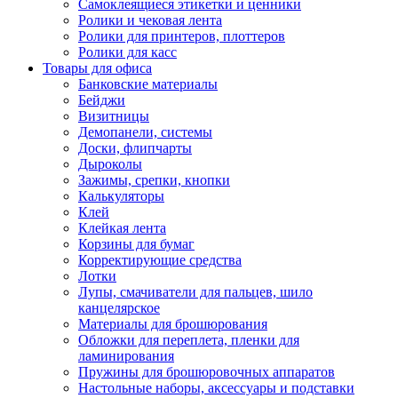
Самоклеящиеся этикетки и ценники
Ролики и чековая лента
Ролики для принтеров, плоттеров
Ролики для касс
Товары для офиса
Банковские материалы
Бейджи
Визитницы
Демопанели, системы
Доски, флипчарты
Дыроколы
Зажимы, срепки, кнопки
Калькуляторы
Клей
Клейкая лента
Корзины для бумаг
Корректирующие средства
Лотки
Лупы, смачиватели для пальцев, шило
канцелярское
Материалы для брошюрования
Обложки для переплета, пленки для
ламинирования
Пружины для брошюровочных аппаратов
Настольные наборы, аксессуары и подставки