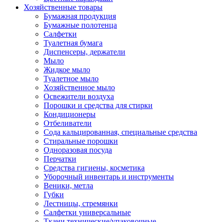
Хозяйственные товары
Бумажная продукция
Бумажные полотенца
Салфетки
Туалетная бумага
Диспенсеры, держатели
Мыло
Жидкое мыло
Туалетное мыло
Хозяйственное мыло
Освежители воздуха
Порошки и средства для стирки
Кондиционеры
Отбеливатели
Сода кальцированная, специальные средства
Стиральные порошки
Одноразовая посуда
Перчатки
Средства гигиены, косметика
Уборочный инвентарь и инструменты
Веники, метла
Губки
Лестницы, стремянки
Салфетки универсальные
Ткани технические/упаковочные