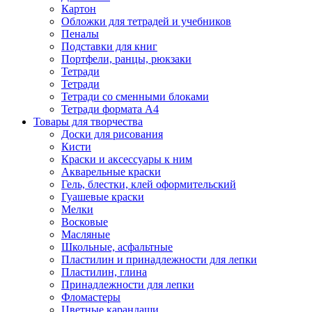
Картон
Обложки для тетрадей и учебников
Пеналы
Подставки для книг
Портфели, ранцы, рюкзаки
Тетради
Тетради
Тетради со сменными блоками
Тетради формата А4
Товары для творчества
Доски для рисования
Кисти
Краски и аксессуары к ним
Акварельные краски
Гель, блестки, клей оформительский
Гуашевые краски
Мелки
Восковые
Масляные
Школьные, асфальтные
Пластилин и принадлежности для лепки
Пластилин, глина
Принадлежности для лепки
Фломастеры
Цветные карандаши