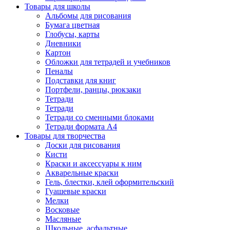
Товары для школы
Альбомы для рисования
Бумага цветная
Глобусы, карты
Дневники
Картон
Обложки для тетрадей и учебников
Пеналы
Подставки для книг
Портфели, ранцы, рюкзаки
Тетради
Тетради
Тетради со сменными блоками
Тетради формата А4
Товары для творчества
Доски для рисования
Кисти
Краски и аксессуары к ним
Акварельные краски
Гель, блестки, клей оформительский
Гуашевые краски
Мелки
Восковые
Масляные
Школьные, асфальтные