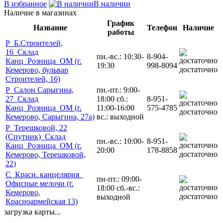
В избранное
В наличии
Наличие в магазинах
График
Название
Телефон
Наличие
работы
Р_Б.Строителей,
16_Склад
пн.-вс.: 10:30-
8-904-
Канц_Розница_ОМ (г.
19:30
998-8094
достаточно
Кемерово, бульвар
Строителей, 16)
Р_Салон Сарыгина,
пн.-пт.: 9:00-
27_Склад
18:00 сб.:
8-951-
Канц_Розница_ОМ (г.
11:00-16:00
575-4785
достаточно
Кемерово, Сарыгина, 27а)
вс.: выходной
Р_Терешковой, 22
(Спутник)_Склад
пн.-вс.: 10:00-
8-951-
Канц_Розница_ОМ (г.
20:00
178-8858
достаточно
Кемерово, Терешковой,
22)
С_Красн. канцелярия_
пн-пт.: 09:00-
Офисные мелочи (г.
18:00 сб.-вс.:
Кемерово,
достаточно
выходной
Красноармейская 13)
загрузка карты...