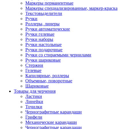
Маркеры перманентные
Маркеры специализированные, маркер-краска
Текстовыделители
Ручки
Роллеры, линеры
Ручки автоматические
Ручки гелевые
Ручки наборы
Ручки настольные
Ручки подарочные
Ручки со стираемыми чернилами
Ручки шариковые
Стержни
Гелевые
Капилярные, роллеры
Объемные, поворотные
Шариковые
Товары для черчения
Ластики
Линейки
Точилки
Чернографитные карандаши
Грифели
Механические карандаши
Чернографитные карандаши