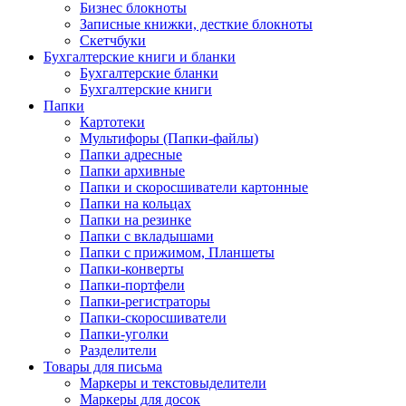
Бизнес блокноты
Записные книжки, десткие блокноты
Скетчбуки
Бухгалтерские книги и бланки
Бухгалтерские бланки
Бухгалтерские книги
Папки
Картотеки
Мультифоры (Папки-файлы)
Папки адресные
Папки архивные
Папки и скоросшиватели картонные
Папки на кольцах
Папки на резинке
Папки с вкладышами
Папки с прижимом, Планшеты
Папки-конверты
Папки-портфели
Папки-регистраторы
Папки-скоросшиватели
Папки-уголки
Разделители
Товары для письма
Маркеры и текстовыделители
Маркеры для досок