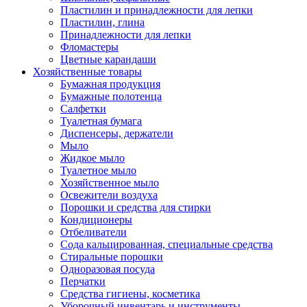
Пластилин и принадлежности для лепки
Пластилин, глина
Принадлежности для лепки
Фломастеры
Цветные карандаши
Хозяйственные товары
Бумажная продукция
Бумажные полотенца
Салфетки
Туалетная бумага
Диспенсеры, держатели
Мыло
Жидкое мыло
Туалетное мыло
Хозяйственное мыло
Освежители воздуха
Порошки и средства для стирки
Кондиционеры
Отбеливатели
Сода кальцированная, специальные средства
Стиральные порошки
Одноразовая посуда
Перчатки
Средства гигиены, косметика
Уборочный инвентарь и инструменты