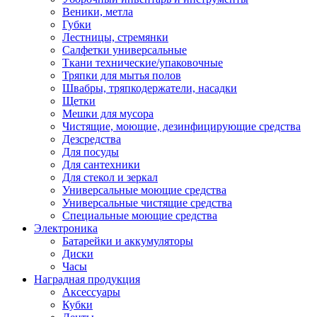
Веники, метла
Губки
Лестницы, стремянки
Салфетки универсальные
Ткани технические/упаковочные
Тряпки для мытья полов
Швабры, тряпкодержатели, насадки
Щетки
Мешки для мусора
Чистящие, моющие, дезинфицирующие средства
Дезсредства
Для посуды
Для сантехники
Для стекол и зеркал
Универсальные моющие средства
Универсальные чистящие средства
Специальные моющие средства
Электроника
Батарейки и аккумуляторы
Диски
Часы
Наградная продукция
Аксессуары
Кубки