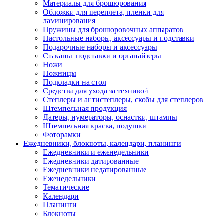
Материалы для брошюрования
Обложки для переплета, пленки для
ламинирования
Пружины для брошюровочных аппаратов
Настольные наборы, аксессуары и подставки
Подарочные наборы и аксессуары
Стаканы, подставки и органайзеры
Ножи
Ножницы
Подкладки на стол
Средства для ухода за техникой
Степлеры и антистеплеры, скобы для степлеров
Штемпельная продукция
Датеры, нумераторы, оснастки, штампы
Штемпельная краска, подушки
Фоторамки
Ежедневники, блокноты, календари, планинги
Ежедневники и еженедельники
Ежедневники датированные
Ежедневники недатированные
Еженедельники
Тематические
Календари
Планинги
Блокноты