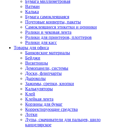
Бумага миллиметровая
Ватман
Калька
Бумага самоклеящаяся
Почтовые конверты, пакеты
Самоклеящиеся этикетки и ценники
Ролики и чековая лента
Ролики для принтеров, плоттеров
Ролики для касс
Товары для офиса
Банковские материалы
Бейджи
Визитницы
Демопанели, системы
Доски, флипчарты
Дыроколы
Зажимы, срепки, кнопки
Калькуляторы
Клей
Клейкая лента
Корзины для бумаг
Корректирующие средства
Лотки
Лупы, смачиватели для пальцев, шило
канцелярское