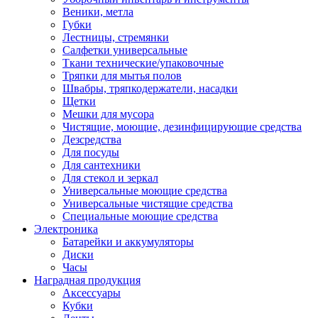
Веники, метла
Губки
Лестницы, стремянки
Салфетки универсальные
Ткани технические/упаковочные
Тряпки для мытья полов
Швабры, тряпкодержатели, насадки
Щетки
Мешки для мусора
Чистящие, моющие, дезинфицирующие средства
Дезсредства
Для посуды
Для сантехники
Для стекол и зеркал
Универсальные моющие средства
Универсальные чистящие средства
Специальные моющие средства
Электроника
Батарейки и аккумуляторы
Диски
Часы
Наградная продукция
Аксессуары
Кубки