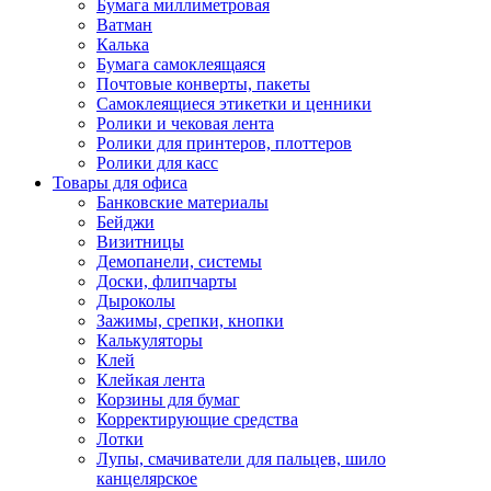
Бумага миллиметровая
Ватман
Калька
Бумага самоклеящаяся
Почтовые конверты, пакеты
Самоклеящиеся этикетки и ценники
Ролики и чековая лента
Ролики для принтеров, плоттеров
Ролики для касс
Товары для офиса
Банковские материалы
Бейджи
Визитницы
Демопанели, системы
Доски, флипчарты
Дыроколы
Зажимы, срепки, кнопки
Калькуляторы
Клей
Клейкая лента
Корзины для бумаг
Корректирующие средства
Лотки
Лупы, смачиватели для пальцев, шило
канцелярское