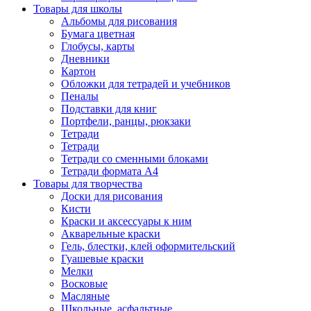
Товары для школы
Альбомы для рисования
Бумага цветная
Глобусы, карты
Дневники
Картон
Обложки для тетрадей и учебников
Пеналы
Подставки для книг
Портфели, ранцы, рюкзаки
Тетради
Тетради
Тетради со сменными блоками
Тетради формата А4
Товары для творчества
Доски для рисования
Кисти
Краски и аксессуары к ним
Акварельные краски
Гель, блестки, клей оформительский
Гуашевые краски
Мелки
Восковые
Масляные
Школьные, асфальтные