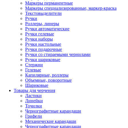
Маркеры перманентные
Маркеры специализированные, маркер-краска
Текстовыделители
Ручки
Роллеры, линеры
Ручки автоматические
Ручки гелевые
Ручки наборы
Ручки настольные
Ручки подарочные
Ручки со стираемыми чернилами
Ручки шариковые
Стержни
Гелевые
Капилярные, роллеры
Объемные, поворотные
Шариковые
Товары для черчения
Ластики
Линейки
Точилки
Чернографитные карандаши
Грифели
Механические карандаши
Чернографитные карандаши