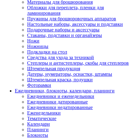
Материалы для брошюрования
Обложки для переплета, пленки для
ламинирования
Пружины для брошюровочных аппаратов
Настольные наборы, аксессуары и подставки
Подарочные наборы и аксессуары
Стаканы, подставки и органайзеры
Ножи
Ножницы
Подкладки на стол
Средства для ухода за техникой
Степлеры и антистеплеры, скобы для степлеров
Штемпельная продукция
Датеры, нумераторы, оснастки, штампы
Штемпельная краска, подушки
Фоторамки
Ежедневники, блокноты, календари, планинги
Ежедневники и еженедельники
Ежедневники датированные
Ежедневники недатированные
Еженедельники
Тематические
Календари
Планинги
Блокноты