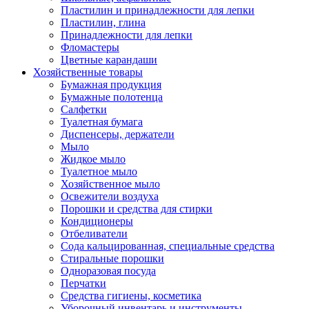
Пластилин и принадлежности для лепки
Пластилин, глина
Принадлежности для лепки
Фломастеры
Цветные карандаши
Хозяйственные товары
Бумажная продукция
Бумажные полотенца
Салфетки
Туалетная бумага
Диспенсеры, держатели
Мыло
Жидкое мыло
Туалетное мыло
Хозяйственное мыло
Освежители воздуха
Порошки и средства для стирки
Кондиционеры
Отбеливатели
Сода кальцированная, специальные средства
Стиральные порошки
Одноразовая посуда
Перчатки
Средства гигиены, косметика
Уборочный инвентарь и инструменты