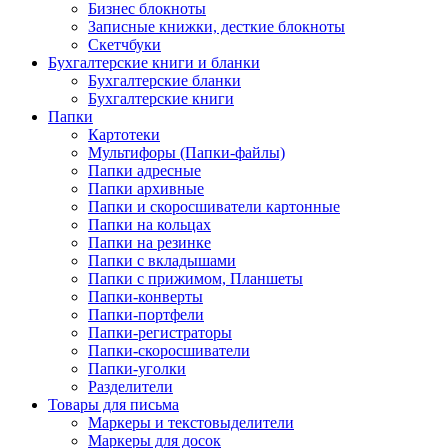
Бизнес блокноты
Записные книжки, десткие блокноты
Скетчбуки
Бухгалтерские книги и бланки
Бухгалтерские бланки
Бухгалтерские книги
Папки
Картотеки
Мультифоры (Папки-файлы)
Папки адресные
Папки архивные
Папки и скоросшиватели картонные
Папки на кольцах
Папки на резинке
Папки с вкладышами
Папки с прижимом, Планшеты
Папки-конверты
Папки-портфели
Папки-регистраторы
Папки-скоросшиватели
Папки-уголки
Разделители
Товары для письма
Маркеры и текстовыделители
Маркеры для досок