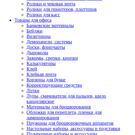
Ролики и чековая лента
Ролики для принтеров, плоттеров
Ролики для касс
Товары для офиса
Банковские материалы
Бейджи
Визитницы
Демопанели, системы
Доски, флипчарты
Дыроколы
Зажимы, срепки, кнопки
Калькуляторы
Клей
Клейкая лента
Корзины для бумаг
Корректирующие средства
Лотки
Лупы, смачиватели для пальцев, шило
канцелярское
Материалы для брошюрования
Обложки для переплета, пленки для
ламинирования
Пружины для брошюровочных аппаратов
Настольные наборы, аксессуары и подставки
Подарочные наборы и аксессуары