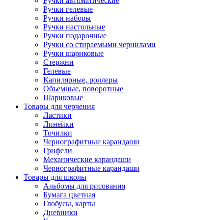
Ручки автоматические
Ручки гелевые
Ручки наборы
Ручки настольные
Ручки подарочные
Ручки со стираемыми чернилами
Ручки шариковые
Стержни
Гелевые
Капилярные, роллеры
Объемные, поворотные
Шариковые
Товары для черчения
Ластики
Линейки
Точилки
Чернографитные карандаши
Грифели
Механические карандаши
Чернографитные карандаши
Товары для школы
Альбомы для рисования
Бумага цветная
Глобусы, карты
Дневники