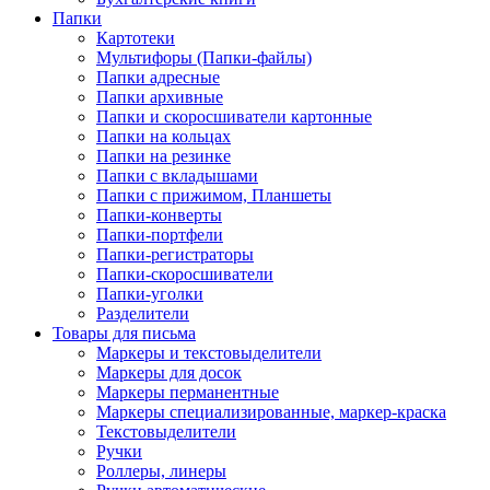
Папки
Картотеки
Мультифоры (Папки-файлы)
Папки адресные
Папки архивные
Папки и скоросшиватели картонные
Папки на кольцах
Папки на резинке
Папки с вкладышами
Папки с прижимом, Планшеты
Папки-конверты
Папки-портфели
Папки-регистраторы
Папки-скоросшиватели
Папки-уголки
Разделители
Товары для письма
Маркеры и текстовыделители
Маркеры для досок
Маркеры перманентные
Маркеры специализированные, маркер-краска
Текстовыделители
Ручки
Роллеры, линеры