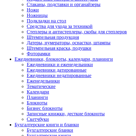
Стаканы, подставки и органайзеры
Ножи
Ножницы
Подкладки на стол
Средства для ухода за техникой
Степлеры и антистеплеры, скобы для степлеров
Штемпельная продукция
Датеры, нумераторы, оснастки, штампы
Штемпельная краска, подушки
Фоторамки
Ежедневники, блокноты, календари, планинги
Ежедневники и еженедельники
Ежедневники датированные
Ежедневники недатированные
Еженедельники
Тематические
Календари
Планинги
Блокноты
Бизнес блокноты
Записные книжки, десткие блокноты
Скетчбуки
Бухгалтерские книги и бланки
Бухгалтерские бланки
Бухгалтерские книги