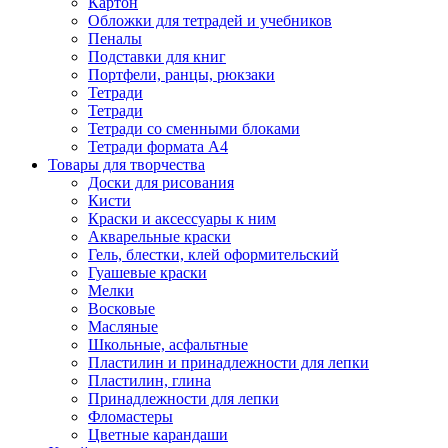
Картон
Обложки для тетрадей и учебников
Пеналы
Подставки для книг
Портфели, ранцы, рюкзаки
Тетради
Тетради
Тетради со сменными блоками
Тетради формата А4
Товары для творчества
Доски для рисования
Кисти
Краски и аксессуары к ним
Акварельные краски
Гель, блестки, клей оформительский
Гуашевые краски
Мелки
Восковые
Масляные
Школьные, асфальтные
Пластилин и принадлежности для лепки
Пластилин, глина
Принадлежности для лепки
Фломастеры
Цветные карандаши