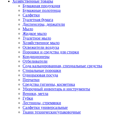
Хозяйственные товары
Бумажная продукция
Бумажные полотенца
Салфетки
Туалетная бумага
Диспенсеры, держатели
Мыло
Жидкое мыло
Туалетное мыло
Хозяйственное мыло
Освежители воздуха
Порошки и средства для стирки
Кондиционеры
Отбеливатели
Сода кальцированная, специальные средства
Стиральные порошки
Одноразовая посуда
Перчатки
Средства гигиены, косметика
Уборочный инвентарь и инструменты
Веники, метла
Губки
Лестницы, стремянки
Салфетки универсальные
Ткани технические/упаковочные