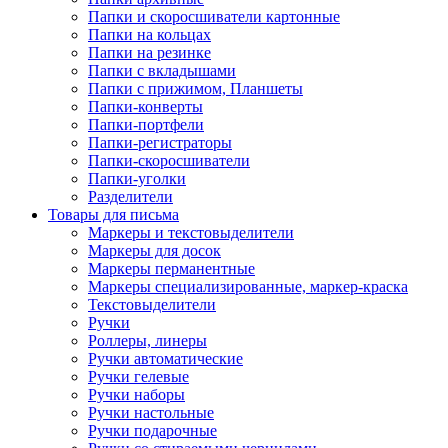
Папки и скоросшиватели картонные
Папки на кольцах
Папки на резинке
Папки с вкладышами
Папки с прижимом, Планшеты
Папки-конверты
Папки-портфели
Папки-регистраторы
Папки-скоросшиватели
Папки-уголки
Разделители
Товары для письма
Маркеры и текстовыделители
Маркеры для досок
Маркеры перманентные
Маркеры специализированные, маркер-краска
Текстовыделители
Ручки
Роллеры, линеры
Ручки автоматические
Ручки гелевые
Ручки наборы
Ручки настольные
Ручки подарочные