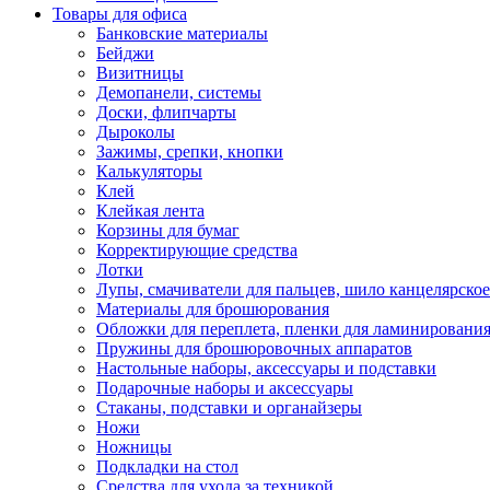
Товары для офиса
Банковские материалы
Бейджи
Визитницы
Демопанели, системы
Доски, флипчарты
Дыроколы
Зажимы, срепки, кнопки
Калькуляторы
Клей
Клейкая лента
Корзины для бумаг
Корректирующие средства
Лотки
Лупы, смачиватели для пальцев, шило канцелярское
Материалы для брошюрования
Обложки для переплета, пленки для ламинировани
Пружины для брошюровочных аппаратов
Настольные наборы, аксессуары и подставки
Подарочные наборы и аксессуары
Стаканы, подставки и органайзеры
Ножи
Ножницы
Подкладки на стол
Средства для ухода за техникой