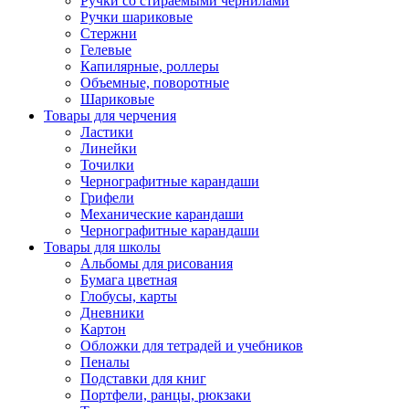
Ручки со стираемыми чернилами
Ручки шариковые
Стержни
Гелевые
Капилярные, роллеры
Объемные, поворотные
Шариковые
Товары для черчения
Ластики
Линейки
Точилки
Чернографитные карандаши
Грифели
Механические карандаши
Чернографитные карандаши
Товары для школы
Альбомы для рисования
Бумага цветная
Глобусы, карты
Дневники
Картон
Обложки для тетрадей и учебников
Пеналы
Подставки для книг
Портфели, ранцы, рюкзаки