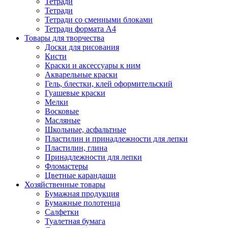
Тетради
Тетради
Тетради со сменными блоками
Тетради формата А4
Товары для творчества
Доски для рисования
Кисти
Краски и аксессуары к ним
Акварельные краски
Гель, блестки, клей оформительский
Гуашевые краски
Мелки
Восковые
Масляные
Школьные, асфальтные
Пластилин и принадлежности для лепки
Пластилин, глина
Принадлежности для лепки
Фломастеры
Цветные карандаши
Хозяйственные товары
Бумажная продукция
Бумажные полотенца
Салфетки
Туалетная бумага