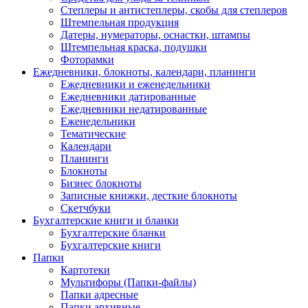
Степлеры и антистеплеры, скобы для степлеров
Штемпельная продукция
Датеры, нумераторы, оснастки, штампы
Штемпельная краска, подушки
Фоторамки
Ежедневники, блокноты, календари, планинги
Ежедневники и еженедельники
Ежедневники датированные
Ежедневники недатированные
Еженедельники
Тематические
Календари
Планинги
Блокноты
Бизнес блокноты
Записные книжки, десткие блокноты
Скетчбуки
Бухгалтерские книги и бланки
Бухгалтерские бланки
Бухгалтерские книги
Папки
Картотеки
Мультифоры (Папки-файлы)
Папки адресные
Папки архивные