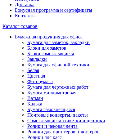
Доставка
Бонусная программа и сертификаты
Контакты
Каталог товаров
Бумажная продукция для офиса
Бумага для заметок, закладки
Блоки для заметок
Блоки самоклеящиеся
Закладки
Бумага для офисной техники
Белая
Цветная
Фотобумага
Бумага для чертежных работ
Бумага миллиметровая
Ватман
Калька
Бумага самоклеящаяся
Почтовые конверты, пакеты
Самоклеящиеся этикетки и ценники
Ролики и чековая лента
Ролики для принтеров, плоттеров
Ролики для касс