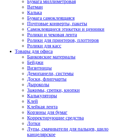
Бумага миллиметровая
Ватман
Калька
Бумага самоклеящаяся
Почтовые конверты, пакеты
Самоклеящиеся этикетки и ценники
Ролики и чековая лента
Ролики для принтеров, плоттеров
Ролики для касс
Товары для офиса
Банковские материалы
Бейджи
Визитницы
Демопанели, системы
Доски, флипчарты
Дыроколы
Зажимы, срепки, кнопки
Калькуляторы
Клей
Клейкая лента
Корзины для бумаг
Корректирующие средства
Лотки
Лупы, смачиватели для пальцев, шило
канцелярское