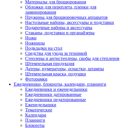
Материалы для брошюрования
Обложки для переплета, пленки для
ламинирования
Пружины для брошюровочных аппаратов
Настольные наборы, аксессуары и подставки
Подарочные наборы и аксессуары
Стаканы, подставки и органайзеры
Ножи
Ножницы
Подкладки на стол
Средства для ухода за техникой
Степлеры и антистеплеры, скобы для степлеров
Штемпельная продукция
Датеры, нумераторы, оснастки, штампы
Штемпельная краска, подушки
Фоторамки
Ежедневники, блокноты, календари, планинги
Ежедневники и еженедельники
Ежедневники датированные
Ежедневники недатированные
Еженедельники
Тематические
Календари
Планинги
Блокноты