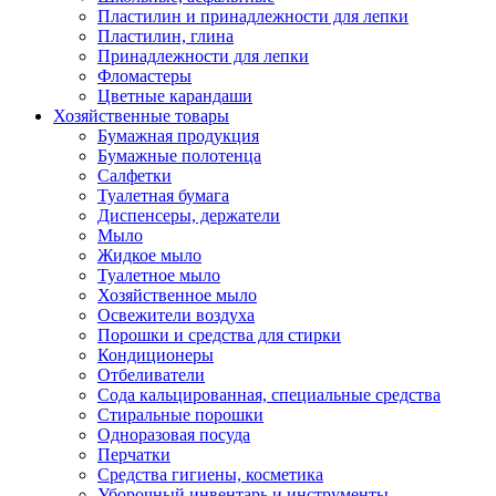
Пластилин и принадлежности для лепки
Пластилин, глина
Принадлежности для лепки
Фломастеры
Цветные карандаши
Хозяйственные товары
Бумажная продукция
Бумажные полотенца
Салфетки
Туалетная бумага
Диспенсеры, держатели
Мыло
Жидкое мыло
Туалетное мыло
Хозяйственное мыло
Освежители воздуха
Порошки и средства для стирки
Кондиционеры
Отбеливатели
Сода кальцированная, специальные средства
Стиральные порошки
Одноразовая посуда
Перчатки
Средства гигиены, косметика
Уборочный инвентарь и инструменты