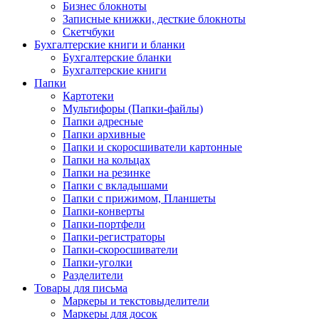
Бизнес блокноты
Записные книжки, десткие блокноты
Скетчбуки
Бухгалтерские книги и бланки
Бухгалтерские бланки
Бухгалтерские книги
Папки
Картотеки
Мультифоры (Папки-файлы)
Папки адресные
Папки архивные
Папки и скоросшиватели картонные
Папки на кольцах
Папки на резинке
Папки с вкладышами
Папки с прижимом, Планшеты
Папки-конверты
Папки-портфели
Папки-регистраторы
Папки-скоросшиватели
Папки-уголки
Разделители
Товары для письма
Маркеры и текстовыделители
Маркеры для досок