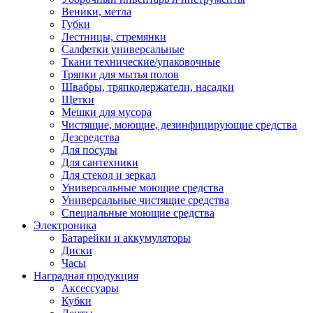
Веники, метла
Губки
Лестницы, стремянки
Салфетки универсальные
Ткани технические/упаковочные
Тряпки для мытья полов
Швабры, тряпкодержатели, насадки
Щетки
Мешки для мусора
Чистящие, моющие, дезинфицирующие средства
Дезсредства
Для посуды
Для сантехники
Для стекол и зеркал
Универсальные моющие средства
Универсальные чистящие средства
Специальные моющие средства
Электроника
Батарейки и аккумуляторы
Диски
Часы
Наградная продукция
Аксессуары
Кубки