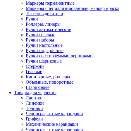
Маркеры перманентные
Маркеры специализированные, маркер-краска
Текстовыделители
Ручки
Роллеры, линеры
Ручки автоматические
Ручки гелевые
Ручки наборы
Ручки настольные
Ручки подарочные
Ручки со стираемыми чернилами
Ручки шариковые
Стержни
Гелевые
Капилярные, роллеры
Объемные, поворотные
Шариковые
Товары для черчения
Ластики
Линейки
Точилки
Чернографитные карандаши
Грифели
Механические карандаши
Чернографитные карандаши