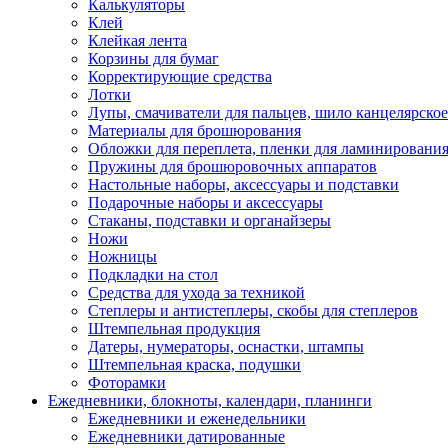
Калькуляторы
Клей
Клейкая лента
Корзины для бумаг
Корректирующие средства
Лотки
Лупы, смачиватели для пальцев, шило канцелярское
Материалы для брошюрования
Обложки для переплета, пленки для ламинировани
Пружины для брошюровочных аппаратов
Настольные наборы, аксессуары и подставки
Подарочные наборы и аксессуары
Стаканы, подставки и органайзеры
Ножи
Ножницы
Подкладки на стол
Средства для ухода за техникой
Степлеры и антистеплеры, скобы для степлеров
Штемпельная продукция
Датеры, нумераторы, оснастки, штампы
Штемпельная краска, подушки
Фоторамки
Ежедневники, блокноты, календари, планинги
Ежедневники и еженедельники
Ежедневники датированные