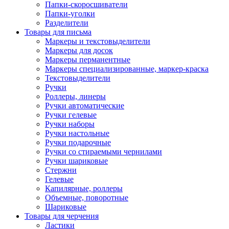
Папки-скоросшиватели
Папки-уголки
Разделители
Товары для письма
Маркеры и текстовыделители
Маркеры для досок
Маркеры перманентные
Маркеры специализированные, маркер-краска
Текстовыделители
Ручки
Роллеры, линеры
Ручки автоматические
Ручки гелевые
Ручки наборы
Ручки настольные
Ручки подарочные
Ручки со стираемыми чернилами
Ручки шариковые
Стержни
Гелевые
Капилярные, роллеры
Объемные, поворотные
Шариковые
Товары для черчения
Ластики