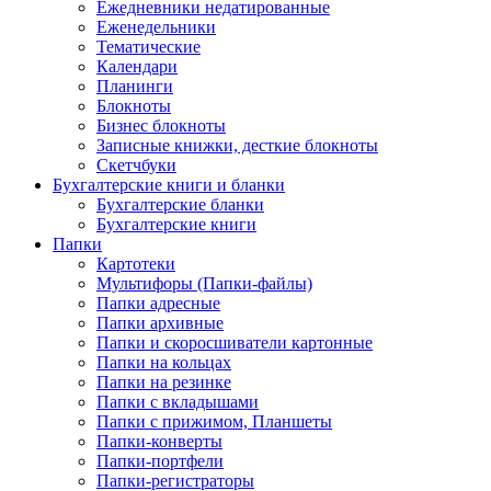
Ежедневники недатированные
Еженедельники
Тематические
Календари
Планинги
Блокноты
Бизнес блокноты
Записные книжки, десткие блокноты
Скетчбуки
Бухгалтерские книги и бланки
Бухгалтерские бланки
Бухгалтерские книги
Папки
Картотеки
Мультифоры (Папки-файлы)
Папки адресные
Папки архивные
Папки и скоросшиватели картонные
Папки на кольцах
Папки на резинке
Папки с вкладышами
Папки с прижимом, Планшеты
Папки-конверты
Папки-портфели
Папки-регистраторы