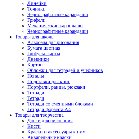
Линейки
Точилки
Чернографитные карандаши
Грифели
Механические карандаши
Чернографитные карандаши
Товары для школы
Альбомы для рисования
Бумага цветная
Глобусы, карты
Дневники
Картон
Обложки для тетрадей и учебников
Пеналы
Подставки для книг
Портфели, ранцы, рюкзаки
Тетради
Тетради
Тетради со сменными блоками
Тетради формата А4
Товары для творчества
Доски для рисования
Кисти
Краски и аксессуары к ним
Акварельные краски