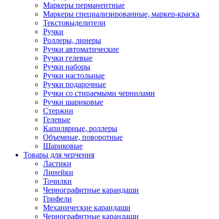
Маркеры перманентные
Маркеры специализированные, маркер-краска
Текстовыделители
Ручки
Роллеры, линеры
Ручки автоматические
Ручки гелевые
Ручки наборы
Ручки настольные
Ручки подарочные
Ручки со стираемыми чернилами
Ручки шариковые
Стержни
Гелевые
Капилярные, роллеры
Объемные, поворотные
Шариковые
Товары для черчения
Ластики
Линейки
Точилки
Чернографитные карандаши
Грифели
Механические карандаши
Чернографитные карандаши