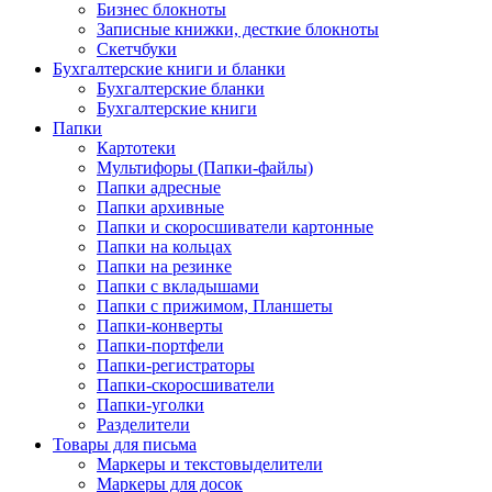
Бизнес блокноты
Записные книжки, десткие блокноты
Скетчбуки
Бухгалтерские книги и бланки
Бухгалтерские бланки
Бухгалтерские книги
Папки
Картотеки
Мультифоры (Папки-файлы)
Папки адресные
Папки архивные
Папки и скоросшиватели картонные
Папки на кольцах
Папки на резинке
Папки с вкладышами
Папки с прижимом, Планшеты
Папки-конверты
Папки-портфели
Папки-регистраторы
Папки-скоросшиватели
Папки-уголки
Разделители
Товары для письма
Маркеры и текстовыделители
Маркеры для досок