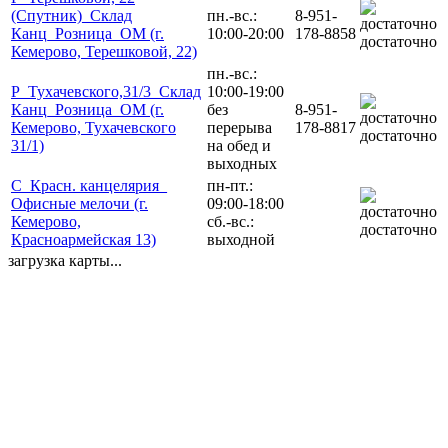
(Спутник)_Склад
пн.-вс.:
8-951-
Канц_Розница_ОМ (г.
10:00-20:00
178-8858
достаточно
Кемерово, Терешковой, 22)
пн.-вс.:
Р_Тухачевского,31/3_Склад
10:00-19:00
Канц_Розница_ОМ (г.
без
8-951-
Кемерово, Тухачевского
перерыва
178-8817
достаточно
31/1)
на обед и
выходных
С_Красн. канцелярия_
пн-пт.:
Офисные мелочи (г.
09:00-18:00
Кемерово,
сб.-вс.:
достаточно
Красноармейская 13)
выходной
загрузка карты...