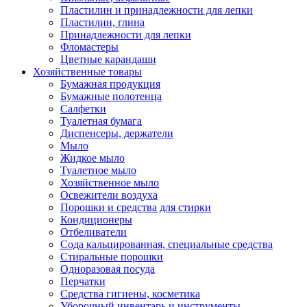
Пластилин и принадлежности для лепки
Пластилин, глина
Принадлежности для лепки
Фломастеры
Цветные карандаши
Хозяйственные товары
Бумажная продукция
Бумажные полотенца
Салфетки
Туалетная бумага
Диспенсеры, держатели
Мыло
Жидкое мыло
Туалетное мыло
Хозяйственное мыло
Освежители воздуха
Порошки и средства для стирки
Кондиционеры
Отбеливатели
Сода кальцированная, специальные средства
Стиральные порошки
Одноразовая посуда
Перчатки
Средства гигиены, косметика
Уборочный инвентарь и инструменты