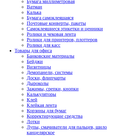
Бумага миллиметровая
Ватман
Калька
Бумага самоклеящаяся
Почтовые конверты, пакеты
Самоклеящиеся этикетки и ценники
Ролики и чековая лента
Ролики для принтеров, плоттеров
Ролики для касс
Товары для офиса
Банковские материалы
Бейджи
Визитницы
Демопанели, системы
Доски, флипчарты
Дыроколы
Зажимы, срепки, кнопки
Калькуляторы
Клей
Клейкая лента
Корзины для бумаг
Корректирующие средства
Лотки
Лупы, смачиватели для пальцев, шило
канцелярское