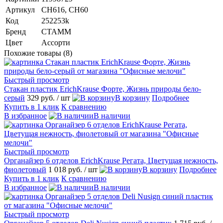
Артикул
СН616, СН60
Код
252253k
Бренд
СТАММ
Цвет
Ассорти
Похожие товары (8)
Быстрый просмотр
Стакан пластик ErichKrause Форте, Жизнь природы бело-
серый
329 руб.
/ шт
В корзину
Подробнее
Купить в 1 клик
К сравнению
В избранное
В наличии
Быстрый просмотр
Органайзер 6 отделов ErichKrause Регата, Цветущая нежность,
фиолетовый
1 018 руб.
/ шт
В корзину
Подробнее
Купить в 1 клик
К сравнению
В избранное
В наличии
Быстрый просмотр