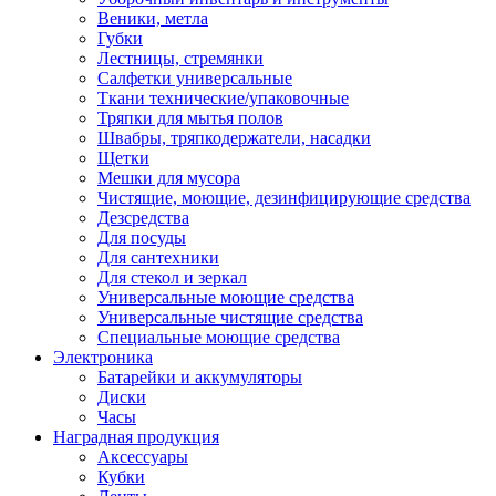
Веники, метла
Губки
Лестницы, стремянки
Салфетки универсальные
Ткани технические/упаковочные
Тряпки для мытья полов
Швабры, тряпкодержатели, насадки
Щетки
Мешки для мусора
Чистящие, моющие, дезинфицирующие средства
Дезсредства
Для посуды
Для сантехники
Для стекол и зеркал
Универсальные моющие средства
Универсальные чистящие средства
Специальные моющие средства
Электроника
Батарейки и аккумуляторы
Диски
Часы
Наградная продукция
Аксессуары
Кубки