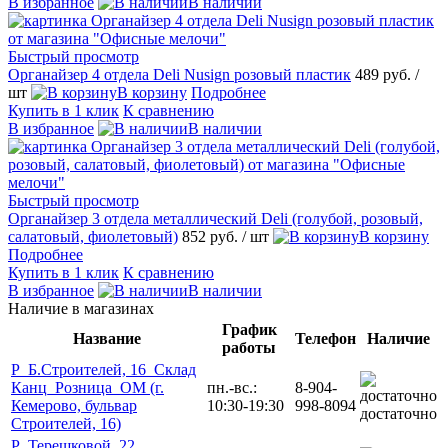
В избранное
В наличии
Быстрый просмотр
Органайзер 4 отдела Deli Nusign розовый пластик
489 руб.
/
шт
В корзину
Подробнее
Купить в 1 клик
К сравнению
В избранное
В наличии
Быстрый просмотр
Органайзер 3 отдела металлический Deli (голубой, розовый,
салатовый, фиолетовый)
852 руб.
/ шт
В корзину
Подробнее
Купить в 1 клик
К сравнению
В избранное
В наличии
Наличие в магазинах
График
Название
Телефон
Наличие
работы
Р_Б.Строителей, 16_Склад
Канц_Розница_ОМ (г.
пн.-вс.:
8-904-
Кемерово, бульвар
10:30-19:30
998-8094
достаточно
Строителей, 16)
Р_Терешковой, 22