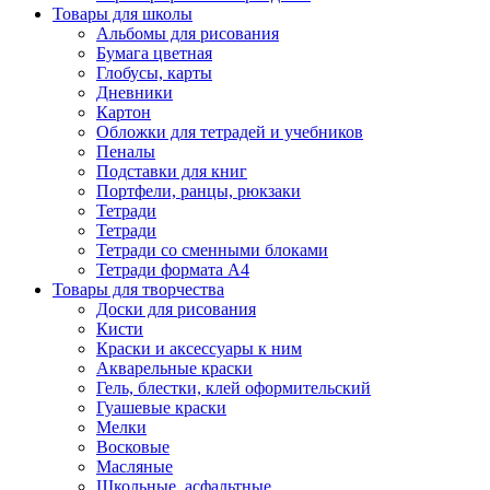
Товары для школы
Альбомы для рисования
Бумага цветная
Глобусы, карты
Дневники
Картон
Обложки для тетрадей и учебников
Пеналы
Подставки для книг
Портфели, ранцы, рюкзаки
Тетради
Тетради
Тетради со сменными блоками
Тетради формата А4
Товары для творчества
Доски для рисования
Кисти
Краски и аксессуары к ним
Акварельные краски
Гель, блестки, клей оформительский
Гуашевые краски
Мелки
Восковые
Масляные
Школьные, асфальтные