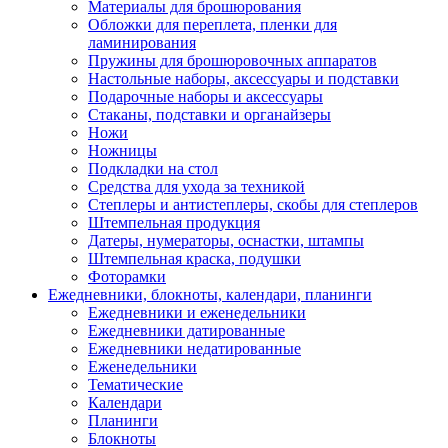
Материалы для брошюрования
Обложки для переплета, пленки для
ламинирования
Пружины для брошюровочных аппаратов
Настольные наборы, аксессуары и подставки
Подарочные наборы и аксессуары
Стаканы, подставки и органайзеры
Ножи
Ножницы
Подкладки на стол
Средства для ухода за техникой
Степлеры и антистеплеры, скобы для степлеров
Штемпельная продукция
Датеры, нумераторы, оснастки, штампы
Штемпельная краска, подушки
Фоторамки
Ежедневники, блокноты, календари, планинги
Ежедневники и еженедельники
Ежедневники датированные
Ежедневники недатированные
Еженедельники
Тематические
Календари
Планинги
Блокноты