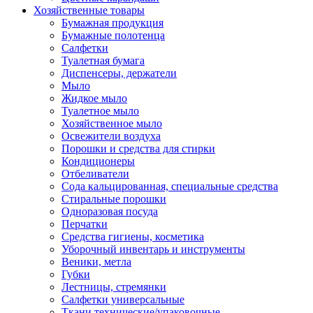
Хозяйственные товары
Бумажная продукция
Бумажные полотенца
Салфетки
Туалетная бумага
Диспенсеры, держатели
Мыло
Жидкое мыло
Туалетное мыло
Хозяйственное мыло
Освежители воздуха
Порошки и средства для стирки
Кондиционеры
Отбеливатели
Сода кальцированная, специальные средства
Стиральные порошки
Одноразовая посуда
Перчатки
Средства гигиены, косметика
Уборочный инвентарь и инструменты
Веники, метла
Губки
Лестницы, стремянки
Салфетки универсальные
Ткани технические/упаковочные