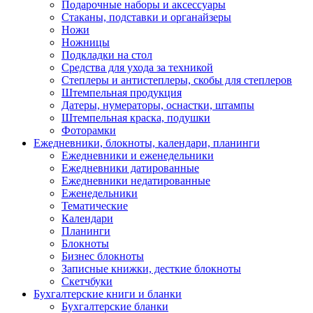
Подарочные наборы и аксессуары
Стаканы, подставки и органайзеры
Ножи
Ножницы
Подкладки на стол
Средства для ухода за техникой
Степлеры и антистеплеры, скобы для степлеров
Штемпельная продукция
Датеры, нумераторы, оснастки, штампы
Штемпельная краска, подушки
Фоторамки
Ежедневники, блокноты, календари, планинги
Ежедневники и еженедельники
Ежедневники датированные
Ежедневники недатированные
Еженедельники
Тематические
Календари
Планинги
Блокноты
Бизнес блокноты
Записные книжки, десткие блокноты
Скетчбуки
Бухгалтерские книги и бланки
Бухгалтерские бланки