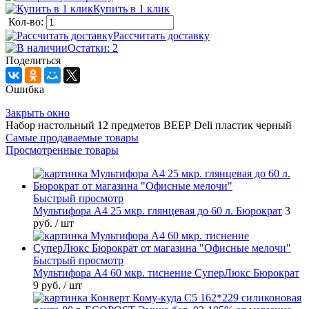
Купить в 1 клик
Кол-во:
Рассчитать доставку
Остатки: 2
Поделиться
Ошибка
Закрыть окно
Набор настольный 12 предметов ВЕЕР Deli пластик черный
Самые продаваемые товары
Просмотренные товары
Быстрый просмотр
Мультифора А4 25 мкр. глянцевая до 60 л. Бюрократ
3
руб.
/ шт
Быстрый просмотр
Мультифора А4 60 мкр. тиснение СуперЛюкс Бюрократ
9 руб.
/ шт