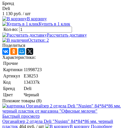
Бренд
Deli
1 130 руб.
/ шт
В корзину
Купить в 1 клик
Кол-во:
Рассчитать доставку
Остатки: 2
Поделиться
Характеристики:
Прочие
Картинки
11998723
Артикул
E38253
Код
134337k
Бренд
Deli
Цвет
Черный
Похожие товары (8)
Быстрый просмотр
Органайзер 2 отдела Deli "Nusign" 84*84*86 мм. черный
пластик
464 руб.
/ шт
В корзину
Подробнее