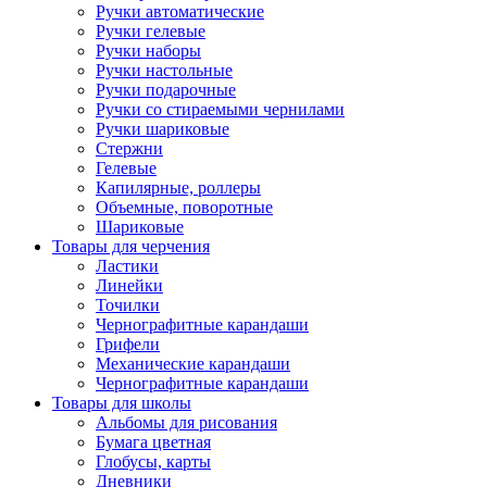
Ручки автоматические
Ручки гелевые
Ручки наборы
Ручки настольные
Ручки подарочные
Ручки со стираемыми чернилами
Ручки шариковые
Стержни
Гелевые
Капилярные, роллеры
Объемные, поворотные
Шариковые
Товары для черчения
Ластики
Линейки
Точилки
Чернографитные карандаши
Грифели
Механические карандаши
Чернографитные карандаши
Товары для школы
Альбомы для рисования
Бумага цветная
Глобусы, карты
Дневники