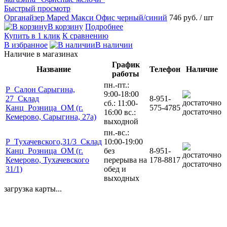
Быстрый просмотр
Органайзер Maped Макси Офис черный/синий
746 руб.
/ шт
В корзину
Подробнее
Купить в 1 клик
К сравнению
В избранное
В наличии
Наличие в магазинах
График
Название
Телефон
Наличие
работы
пн.-пт.:
Р_Салон Сарыгина,
9:00-18:00
27_Склад
8-951-
сб.: 11:00-
Канц_Розница_ОМ (г.
575-4785
достаточно
16:00 вс.:
Кемерово, Сарыгина, 27а)
выходной
пн.-вс.:
Р_Тухачевского,31/3_Склад
10:00-19:00
Канц_Розница_ОМ (г.
без
8-951-
Кемерово, Тухачевского
перерыва на
178-8817
достаточно
31/1)
обед и
выходных
загрузка карты...