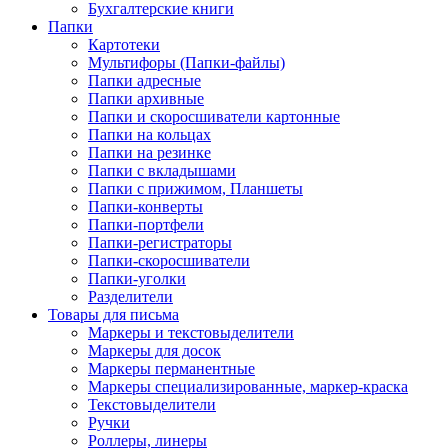
Бухгалтерские книги
Папки
Картотеки
Мультифоры (Папки-файлы)
Папки адресные
Папки архивные
Папки и скоросшиватели картонные
Папки на кольцах
Папки на резинке
Папки с вкладышами
Папки с прижимом, Планшеты
Папки-конверты
Папки-портфели
Папки-регистраторы
Папки-скоросшиватели
Папки-уголки
Разделители
Товары для письма
Маркеры и текстовыделители
Маркеры для досок
Маркеры перманентные
Маркеры специализированные, маркер-краска
Текстовыделители
Ручки
Роллеры, линеры