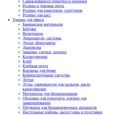
Самоклеящиеся этикетки и ценники
Ролики и чековая лента
Ролики для принтеров, плоттеров
Ролики для касс
Товары для офиса
Банковские материалы
Бейджи
Визитницы
Демопанели, системы
Доски, флипчарты
Дыроколы
Зажимы, срепки, кнопки
Калькуляторы
Клей
Клейкая лента
Корзины для бумаг
Корректирующие средства
Лотки
Лупы, смачиватели для пальцев, шило
канцелярское
Материалы для брошюрования
Обложки для переплета, пленки для
ламинирования
Пружины для брошюровочных аппаратов
Настольные наборы, аксессуары и подставки