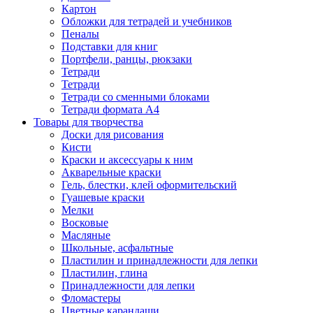
Картон
Обложки для тетрадей и учебников
Пеналы
Подставки для книг
Портфели, ранцы, рюкзаки
Тетради
Тетради
Тетради со сменными блоками
Тетради формата А4
Товары для творчества
Доски для рисования
Кисти
Краски и аксессуары к ним
Акварельные краски
Гель, блестки, клей оформительский
Гуашевые краски
Мелки
Восковые
Масляные
Школьные, асфальтные
Пластилин и принадлежности для лепки
Пластилин, глина
Принадлежности для лепки
Фломастеры
Цветные карандаши