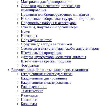
Материалы для брошюрования
Обложки для переплета, пленки для
ламинирования
Пружины для брошюровочных аппаратов
Настольные наборы, аксессуары и подставки
Подарочные наборы и аксессуары
Стаканы, подставки и органайзеры
Ножи
Ножницы
Подкладки на стол
Средства для ухода за техникой
Степлеры и антистеплеры, скобы для степлеров
Штемпельная продукция
Датеры, нумераторы, оснастки, штампы
Штемпельная краска, подушки
Фоторамки
Ежедневники, блокноты, календари, планинги
Ежедневники и еженедельники
Ежедневники датированные
Ежедневники недатированные
Еженедельники
Тематические
Календари
Планинги
Блокноты