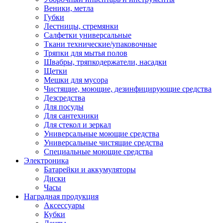
Веники, метла
Губки
Лестницы, стремянки
Салфетки универсальные
Ткани технические/упаковочные
Тряпки для мытья полов
Швабры, тряпкодержатели, насадки
Щетки
Мешки для мусора
Чистящие, моющие, дезинфицирующие средства
Дезсредства
Для посуды
Для сантехники
Для стекол и зеркал
Универсальные моющие средства
Универсальные чистящие средства
Специальные моющие средства
Электроника
Батарейки и аккумуляторы
Диски
Часы
Наградная продукция
Аксессуары
Кубки