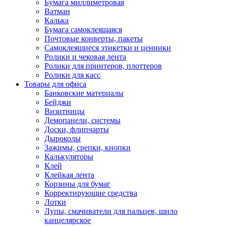
Бумага миллиметровая
Ватман
Калька
Бумага самоклеящаяся
Почтовые конверты, пакеты
Самоклеящиеся этикетки и ценники
Ролики и чековая лента
Ролики для принтеров, плоттеров
Ролики для касс
Товары для офиса
Банковские материалы
Бейджи
Визитницы
Демопанели, системы
Доски, флипчарты
Дыроколы
Зажимы, срепки, кнопки
Калькуляторы
Клей
Клейкая лента
Корзины для бумаг
Корректирующие средства
Лотки
Лупы, смачиватели для пальцев, шило
канцелярское