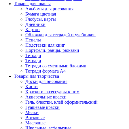
Товары для школы
Альбомы для рисования
Бумага цветная
Глобусы, карты
Дневники
Картон
Обложки для тетрадей и учебников
Пеналы
Подставки для книг
Портфели, ранцы, рюкзаки
Тетради
Тетради
Тетради со сменными блоками
Тетради формата А4
Товары для творчества
Доски для рисования
Кисти
Краски и аксессуары к ним
Акварельные краски
Гель, блестки, клей оформительский
Гуашевые краски
Мелки
Восковые
Масляные
Школьные, асфальтные