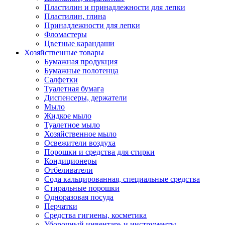
Пластилин и принадлежности для лепки
Пластилин, глина
Принадлежности для лепки
Фломастеры
Цветные карандаши
Хозяйственные товары
Бумажная продукция
Бумажные полотенца
Салфетки
Туалетная бумага
Диспенсеры, держатели
Мыло
Жидкое мыло
Туалетное мыло
Хозяйственное мыло
Освежители воздуха
Порошки и средства для стирки
Кондиционеры
Отбеливатели
Сода кальцированная, специальные средства
Стиральные порошки
Одноразовая посуда
Перчатки
Средства гигиены, косметика
Уборочный инвентарь и инструменты