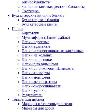
Бизнес блокноты
Записные книжки, десткие блокноты
Скетчбуки
Бухгалтерские книги и бланки
Бухгалтерские бланки
Бухгалтерские книги
Папки
Картотеки
Мультифоры (Папки-файлы)
Папки адресные
Папки архивные
Папки и скоросшиватели картонные
Папки на кольцах
Папки на резинке
Папки с вкладышами
Папки с прижимом, Планшеты
Папки-конверты
Папки-портфели
Папки-регистраторы
Папки-скоросшиватели
Папки-уголки
Разделители
Товары для письма
Маркеры и текстовыделители
Маркеры для досок