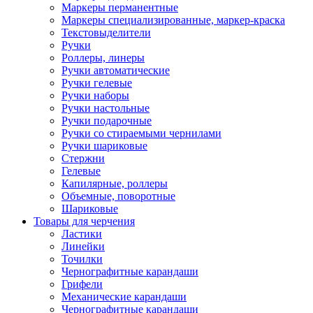
Маркеры перманентные
Маркеры специализированные, маркер-краска
Текстовыделители
Ручки
Роллеры, линеры
Ручки автоматические
Ручки гелевые
Ручки наборы
Ручки настольные
Ручки подарочные
Ручки со стираемыми чернилами
Ручки шариковые
Стержни
Гелевые
Капилярные, роллеры
Объемные, поворотные
Шариковые
Товары для черчения
Ластики
Линейки
Точилки
Чернографитные карандаши
Грифели
Механические карандаши
Чернографитные карандаши