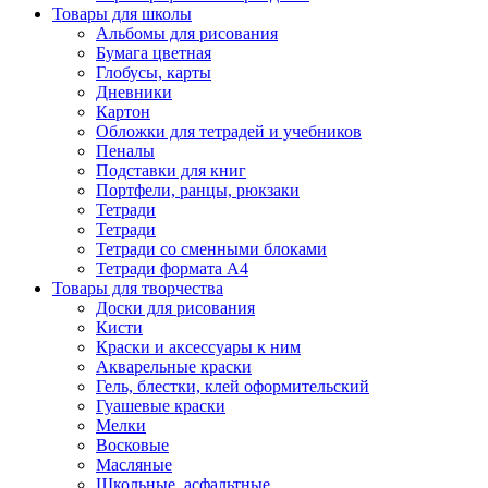
Товары для школы
Альбомы для рисования
Бумага цветная
Глобусы, карты
Дневники
Картон
Обложки для тетрадей и учебников
Пеналы
Подставки для книг
Портфели, ранцы, рюкзаки
Тетради
Тетради
Тетради со сменными блоками
Тетради формата А4
Товары для творчества
Доски для рисования
Кисти
Краски и аксессуары к ним
Акварельные краски
Гель, блестки, клей оформительский
Гуашевые краски
Мелки
Восковые
Масляные
Школьные, асфальтные