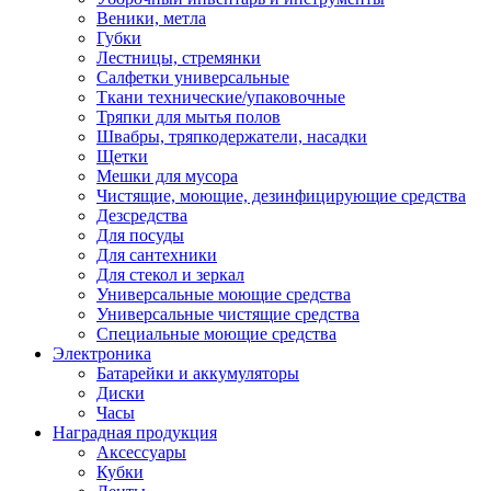
Веники, метла
Губки
Лестницы, стремянки
Салфетки универсальные
Ткани технические/упаковочные
Тряпки для мытья полов
Швабры, тряпкодержатели, насадки
Щетки
Мешки для мусора
Чистящие, моющие, дезинфицирующие средства
Дезсредства
Для посуды
Для сантехники
Для стекол и зеркал
Универсальные моющие средства
Универсальные чистящие средства
Специальные моющие средства
Электроника
Батарейки и аккумуляторы
Диски
Часы
Наградная продукция
Аксессуары
Кубки