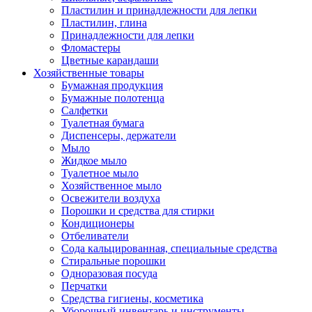
Пластилин и принадлежности для лепки
Пластилин, глина
Принадлежности для лепки
Фломастеры
Цветные карандаши
Хозяйственные товары
Бумажная продукция
Бумажные полотенца
Салфетки
Туалетная бумага
Диспенсеры, держатели
Мыло
Жидкое мыло
Туалетное мыло
Хозяйственное мыло
Освежители воздуха
Порошки и средства для стирки
Кондиционеры
Отбеливатели
Сода кальцированная, специальные средства
Стиральные порошки
Одноразовая посуда
Перчатки
Средства гигиены, косметика
Уборочный инвентарь и инструменты