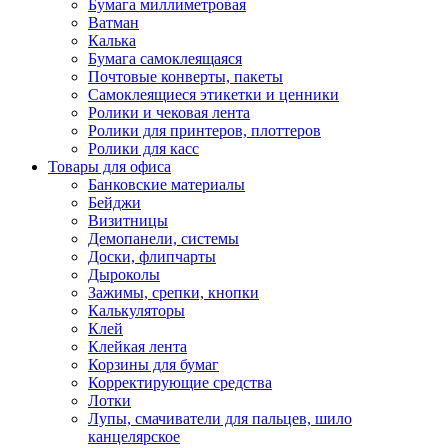
Бумага миллиметровая
Ватман
Калька
Бумага самоклеящаяся
Почтовые конверты, пакеты
Самоклеящиеся этикетки и ценники
Ролики и чековая лента
Ролики для принтеров, плоттеров
Ролики для касс
Товары для офиса
Банковские материалы
Бейджи
Визитницы
Демопанели, системы
Доски, флипчарты
Дыроколы
Зажимы, срепки, кнопки
Калькуляторы
Клей
Клейкая лента
Корзины для бумаг
Корректирующие средства
Лотки
Лупы, смачиватели для пальцев, шило
канцелярское