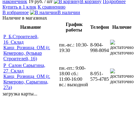
наконечник
19 руб.
/ шт
В корзину
Подробнее
Купить в 1 клик
К сравнению
В избранное
В наличии
Наличие в магазинах
График
Название
Телефон
Наличие
работы
Р_Б.Строителей,
16_Склад
пн.-вс.: 10:30-
8-904-
Канц_Розница_ОМ (г.
19:30
998-8094
достаточно
Кемерово, бульвар
Строителей, 16)
Р_Салон Сарыгина,
пн.-пт.: 9:00-
27_Склад
18:00 сб.:
8-951-
Канц_Розница_ОМ (г.
11:00-16:00
575-4785
достаточно
Кемерово, Сарыгина,
вс.: выходной
27а)
загрузка карты...