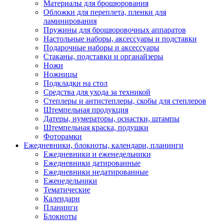
Материалы для брошюрования
Обложки для переплета, пленки для
ламинирования
Пружины для брошюровочных аппаратов
Настольные наборы, аксессуары и подставки
Подарочные наборы и аксессуары
Стаканы, подставки и органайзеры
Ножи
Ножницы
Подкладки на стол
Средства для ухода за техникой
Степлеры и антистеплеры, скобы для степлеров
Штемпельная продукция
Датеры, нумераторы, оснастки, штампы
Штемпельная краска, подушки
Фоторамки
Ежедневники, блокноты, календари, планинги
Ежедневники и еженедельники
Ежедневники датированные
Ежедневники недатированные
Еженедельники
Тематические
Календари
Планинги
Блокноты