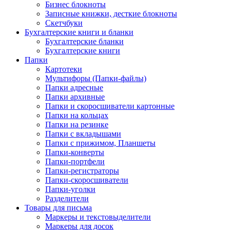
Бизнес блокноты
Записные книжки, десткие блокноты
Скетчбуки
Бухгалтерские книги и бланки
Бухгалтерские бланки
Бухгалтерские книги
Папки
Картотеки
Мультифоры (Папки-файлы)
Папки адресные
Папки архивные
Папки и скоросшиватели картонные
Папки на кольцах
Папки на резинке
Папки с вкладышами
Папки с прижимом, Планшеты
Папки-конверты
Папки-портфели
Папки-регистраторы
Папки-скоросшиватели
Папки-уголки
Разделители
Товары для письма
Маркеры и текстовыделители
Маркеры для досок