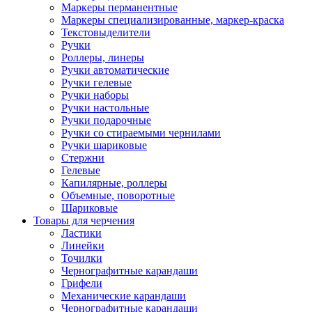
Маркеры перманентные
Маркеры специализированные, маркер-краска
Текстовыделители
Ручки
Роллеры, линеры
Ручки автоматические
Ручки гелевые
Ручки наборы
Ручки настольные
Ручки подарочные
Ручки со стираемыми чернилами
Ручки шариковые
Стержни
Гелевые
Капилярные, роллеры
Объемные, поворотные
Шариковые
Товары для черчения
Ластики
Линейки
Точилки
Чернографитные карандаши
Грифели
Механические карандаши
Чернографитные карандаши