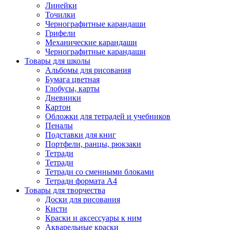
Линейки
Точилки
Чернографитные карандаши
Грифели
Механические карандаши
Чернографитные карандаши
Товары для школы
Альбомы для рисования
Бумага цветная
Глобусы, карты
Дневники
Картон
Обложки для тетрадей и учебников
Пеналы
Подставки для книг
Портфели, ранцы, рюкзаки
Тетради
Тетради
Тетради со сменными блоками
Тетради формата А4
Товары для творчества
Доски для рисования
Кисти
Краски и аксессуары к ним
Акварельные краски