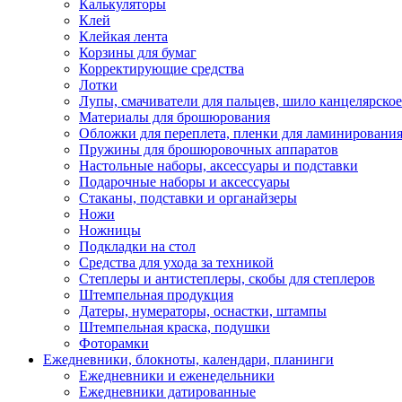
Калькуляторы
Клей
Клейкая лента
Корзины для бумаг
Корректирующие средства
Лотки
Лупы, смачиватели для пальцев, шило канцелярское
Материалы для брошюрования
Обложки для переплета, пленки для ламинировани
Пружины для брошюровочных аппаратов
Настольные наборы, аксессуары и подставки
Подарочные наборы и аксессуары
Стаканы, подставки и органайзеры
Ножи
Ножницы
Подкладки на стол
Средства для ухода за техникой
Степлеры и антистеплеры, скобы для степлеров
Штемпельная продукция
Датеры, нумераторы, оснастки, штампы
Штемпельная краска, подушки
Фоторамки
Ежедневники, блокноты, календари, планинги
Ежедневники и еженедельники
Ежедневники датированные