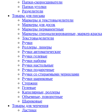
Папки-скоросшиватели
Папки-уголки
Разделители
Товары для письма
Маркеры и текстовыделители
Маркеры для досок
Маркеры перманентные
Маркеры специализированные, маркер-краска
Текстовыделители
Ручки
Роллеры, линеры
Ручки автоматические
Ручки гелевые
Ручки наборы
Ручки настольные
Ручки подарочные
Ручки со стираемыми чернилами
Ручки шариковые
Стержни
Гелевые
Капилярные, роллеры
Объемные, поворотные
Шариковые
Товары для черчения
Ластики