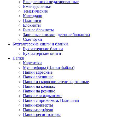
Ежедневники недатированные
Еженедельники
Тематические
Календари
Планинги
Блокноты
Бизнес блокноты
Записные книжки, десткие блокноты
Скетчбуки
Бухгалтерские книги и бланки
Бухгалтерские бланки
Бухгалтерские книги
Папки
Картотеки
Мультифоры (Папки-файлы)
Папки адресные
Папки архивные
Папки и скоросшиватели картонные
Папки на кольцах
Папки на резинке
Папки с вкладышами
Папки с прижимом, Планшеты
Папки-конверты
Папки-портфели
Папки-регистраторы