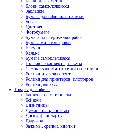
Блоки для заметок
Блоки самоклеящиеся
Закладки
Бумага для офисной техники
Белая
Цветная
Фотобумага
Бумага для чертежных работ
Бумага миллиметровая
Ватман
Калька
Бумага самоклеящаяся
Почтовые конверты, пакеты
Самоклеящиеся этикетки и ценники
Ролики и чековая лента
Ролики для принтеров, плоттеров
Ролики для касс
Товары для офиса
Банковские материалы
Бейджи
Визитницы
Демопанели, системы
Доски, флипчарты
Дыроколы
Зажимы, срепки, кнопки