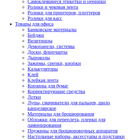
Самоклеящиеся этикетки и ценники
Ролики и чековая лента
Ролики для принтеров, плоттеров
Ролики для касс
Товары для офиса
Банковские материалы
Бейджи
Визитницы
Демопанели, системы
Доски, флипчарты
Дыроколы
Зажимы, срепки, кнопки
Калькуляторы
Клей
Клейкая лента
Корзины для бумаг
Корректирующие средства
Лотки
Лупы, смачиватели для пальцев, шило
канцелярское
Материалы для брошюрования
Обложки для переплета, пленки для
ламинирования
Пружины для брошюровочных аппаратов
Настольные наборы, аксессуары и подставки