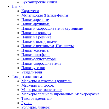
Бухгалтерские книги
Папки
Картотеки
Мультифоры (Папки-файлы)
Папки адресные
Папки архивные
Папки и скоросшиватели картонные
Папки на кольцах
Папки на резинке
Папки с вкладышами
Папки с прижимом, Планшеты
Папки-конверты
Папки-портфели
Папки-регистраторы
Папки-скоросшиватели
Папки-уголки
Разделители
Товары для письма
Маркеры и текстовыделители
Маркеры для досок
Маркеры перманентные
Маркеры специализированные, маркер-краска
Текстовыделители
Ручки
Роллеры, линеры