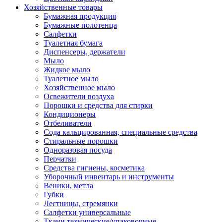
Хозяйственные товары
Бумажная продукция
Бумажные полотенца
Салфетки
Туалетная бумага
Диспенсеры, держатели
Мыло
Жидкое мыло
Туалетное мыло
Хозяйственное мыло
Освежители воздуха
Порошки и средства для стирки
Кондиционеры
Отбеливатели
Сода кальцированная, специальные средства
Стиральные порошки
Одноразовая посуда
Перчатки
Средства гигиены, косметика
Уборочный инвентарь и инструменты
Веники, метла
Губки
Лестницы, стремянки
Салфетки универсальные
Ткани технические/упаковочные