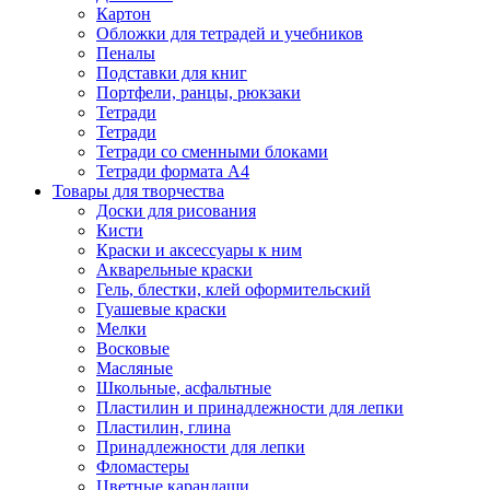
Картон
Обложки для тетрадей и учебников
Пеналы
Подставки для книг
Портфели, ранцы, рюкзаки
Тетради
Тетради
Тетради со сменными блоками
Тетради формата А4
Товары для творчества
Доски для рисования
Кисти
Краски и аксессуары к ним
Акварельные краски
Гель, блестки, клей оформительский
Гуашевые краски
Мелки
Восковые
Масляные
Школьные, асфальтные
Пластилин и принадлежности для лепки
Пластилин, глина
Принадлежности для лепки
Фломастеры
Цветные карандаши