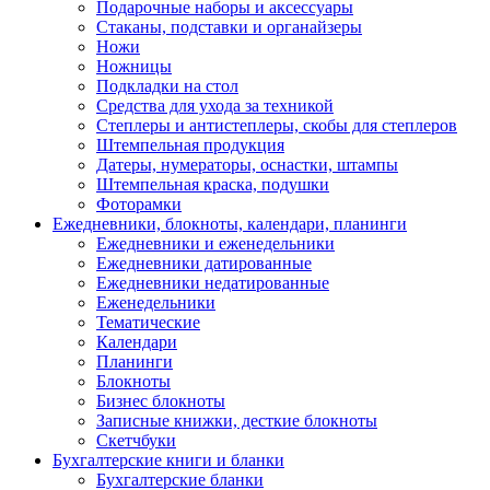
Подарочные наборы и аксессуары
Стаканы, подставки и органайзеры
Ножи
Ножницы
Подкладки на стол
Средства для ухода за техникой
Степлеры и антистеплеры, скобы для степлеров
Штемпельная продукция
Датеры, нумераторы, оснастки, штампы
Штемпельная краска, подушки
Фоторамки
Ежедневники, блокноты, календари, планинги
Ежедневники и еженедельники
Ежедневники датированные
Ежедневники недатированные
Еженедельники
Тематические
Календари
Планинги
Блокноты
Бизнес блокноты
Записные книжки, десткие блокноты
Скетчбуки
Бухгалтерские книги и бланки
Бухгалтерские бланки