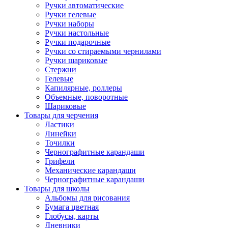
Ручки автоматические
Ручки гелевые
Ручки наборы
Ручки настольные
Ручки подарочные
Ручки со стираемыми чернилами
Ручки шариковые
Стержни
Гелевые
Капилярные, роллеры
Объемные, поворотные
Шариковые
Товары для черчения
Ластики
Линейки
Точилки
Чернографитные карандаши
Грифели
Механические карандаши
Чернографитные карандаши
Товары для школы
Альбомы для рисования
Бумага цветная
Глобусы, карты
Дневники