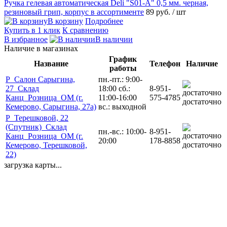
Ручка гелевая автоматическая Deli "S01-A" 0,5 мм. черная,
резиновый грип, корпус в ассортименте
89 руб.
/ шт
В корзину
Подробнее
Купить в 1 клик
К сравнению
В избранное
В наличии
Наличие в магазинах
График
Название
Телефон
Наличие
работы
Р_Салон Сарыгина,
пн.-пт.: 9:00-
27_Склад
18:00 сб.:
8-951-
Канц_Розница_ОМ (г.
11:00-16:00
575-4785
достаточно
Кемерово, Сарыгина, 27а)
вс.: выходной
Р_Терешковой, 22
(Спутник)_Склад
пн.-вс.: 10:00-
8-951-
Канц_Розница_ОМ (г.
20:00
178-8858
достаточно
Кемерово, Терешковой,
22)
загрузка карты...