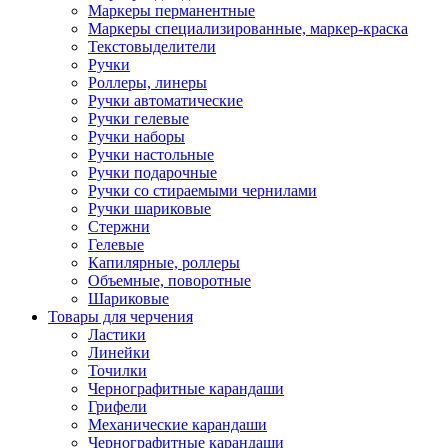
Маркеры перманентные
Маркеры специализированные, маркер-краска
Текстовыделители
Ручки
Роллеры, линеры
Ручки автоматические
Ручки гелевые
Ручки наборы
Ручки настольные
Ручки подарочные
Ручки со стираемыми чернилами
Ручки шариковые
Стержни
Гелевые
Капилярные, роллеры
Объемные, поворотные
Шариковые
Товары для черчения
Ластики
Линейки
Точилки
Чернографитные карандаши
Грифели
Механические карандаши
Чернографитные карандаши