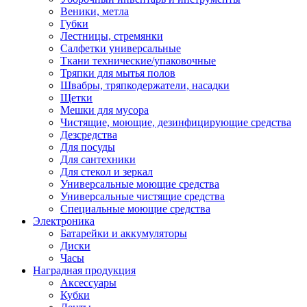
Веники, метла
Губки
Лестницы, стремянки
Салфетки универсальные
Ткани технические/упаковочные
Тряпки для мытья полов
Швабры, тряпкодержатели, насадки
Щетки
Мешки для мусора
Чистящие, моющие, дезинфицирующие средства
Дезсредства
Для посуды
Для сантехники
Для стекол и зеркал
Универсальные моющие средства
Универсальные чистящие средства
Специальные моющие средства
Электроника
Батарейки и аккумуляторы
Диски
Часы
Наградная продукция
Аксессуары
Кубки