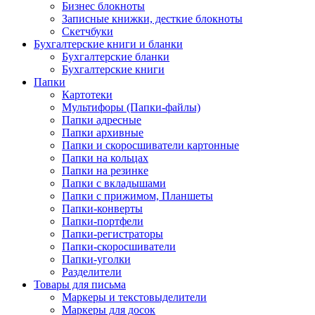
Бизнес блокноты
Записные книжки, десткие блокноты
Скетчбуки
Бухгалтерские книги и бланки
Бухгалтерские бланки
Бухгалтерские книги
Папки
Картотеки
Мультифоры (Папки-файлы)
Папки адресные
Папки архивные
Папки и скоросшиватели картонные
Папки на кольцах
Папки на резинке
Папки с вкладышами
Папки с прижимом, Планшеты
Папки-конверты
Папки-портфели
Папки-регистраторы
Папки-скоросшиватели
Папки-уголки
Разделители
Товары для письма
Маркеры и текстовыделители
Маркеры для досок