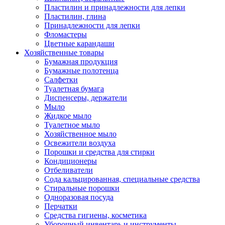
Пластилин и принадлежности для лепки
Пластилин, глина
Принадлежности для лепки
Фломастеры
Цветные карандаши
Хозяйственные товары
Бумажная продукция
Бумажные полотенца
Салфетки
Туалетная бумага
Диспенсеры, держатели
Мыло
Жидкое мыло
Туалетное мыло
Хозяйственное мыло
Освежители воздуха
Порошки и средства для стирки
Кондиционеры
Отбеливатели
Сода кальцированная, специальные средства
Стиральные порошки
Одноразовая посуда
Перчатки
Средства гигиены, косметика
Уборочный инвентарь и инструменты