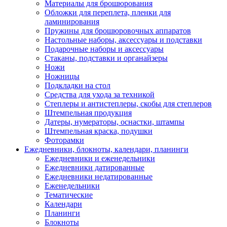
Материалы для брошюрования
Обложки для переплета, пленки для
ламинирования
Пружины для брошюровочных аппаратов
Настольные наборы, аксессуары и подставки
Подарочные наборы и аксессуары
Стаканы, подставки и органайзеры
Ножи
Ножницы
Подкладки на стол
Средства для ухода за техникой
Степлеры и антистеплеры, скобы для степлеров
Штемпельная продукция
Датеры, нумераторы, оснастки, штампы
Штемпельная краска, подушки
Фоторамки
Ежедневники, блокноты, календари, планинги
Ежедневники и еженедельники
Ежедневники датированные
Ежедневники недатированные
Еженедельники
Тематические
Календари
Планинги
Блокноты