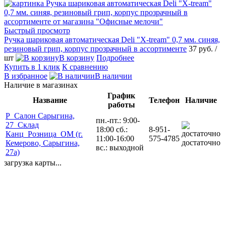
Быстрый просмотр
Ручка шариковая автоматическая Deli "X-tream" 0,7 мм. синяя,
резиновый грип, корпус прозрачный в ассортименте
37 руб.
/
шт
В корзину
Подробнее
Купить в 1 клик
К сравнению
В избранное
В наличии
Наличие в магазинах
График
Название
Телефон
Наличие
работы
Р_Салон Сарыгина,
пн.-пт.: 9:00-
27_Склад
18:00 сб.:
8-951-
Канц_Розница_ОМ (г.
11:00-16:00
575-4785
достаточно
Кемерово, Сарыгина,
вс.: выходной
27а)
загрузка карты...