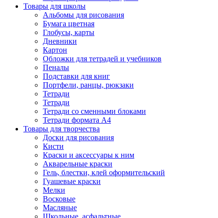
Товары для школы
Альбомы для рисования
Бумага цветная
Глобусы, карты
Дневники
Картон
Обложки для тетрадей и учебников
Пеналы
Подставки для книг
Портфели, ранцы, рюкзаки
Тетради
Тетради
Тетради со сменными блоками
Тетради формата А4
Товары для творчества
Доски для рисования
Кисти
Краски и аксессуары к ним
Акварельные краски
Гель, блестки, клей оформительский
Гуашевые краски
Мелки
Восковые
Масляные
Школьные, асфальтные