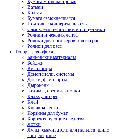
Бумага миллиметровая
Ватман
Калька
Бумага самоклеящаяся
Почтовые конверты, пакеты
Самоклеящиеся этикетки и ценники
Ролики и чековая лента
Ролики для принтеров, плоттеров
Ролики для касс
Товары для офиса
Банковские материалы
Бейджи
Визитницы
Демопанели, системы
Доски, флипчарты
Дыроколы
Зажимы, срепки, кнопки
Калькуляторы
Клей
Клейкая лента
Корзины для бумаг
Корректирующие средства
Лотки
Лупы, смачиватели для пальцев, шило
канцелярское