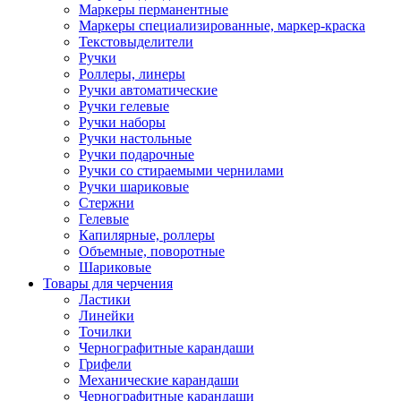
Маркеры перманентные
Маркеры специализированные, маркер-краска
Текстовыделители
Ручки
Роллеры, линеры
Ручки автоматические
Ручки гелевые
Ручки наборы
Ручки настольные
Ручки подарочные
Ручки со стираемыми чернилами
Ручки шариковые
Стержни
Гелевые
Капилярные, роллеры
Объемные, поворотные
Шариковые
Товары для черчения
Ластики
Линейки
Точилки
Чернографитные карандаши
Грифели
Механические карандаши
Чернографитные карандаши