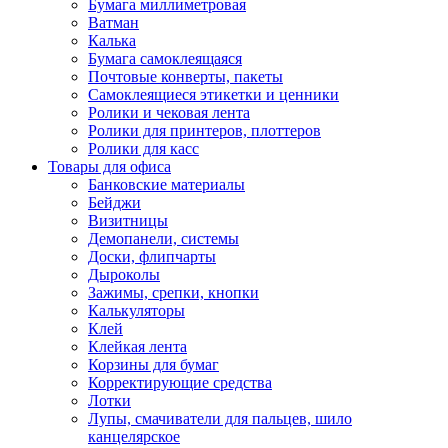
Бумага миллиметровая
Ватман
Калька
Бумага самоклеящаяся
Почтовые конверты, пакеты
Самоклеящиеся этикетки и ценники
Ролики и чековая лента
Ролики для принтеров, плоттеров
Ролики для касс
Товары для офиса
Банковские материалы
Бейджи
Визитницы
Демопанели, системы
Доски, флипчарты
Дыроколы
Зажимы, срепки, кнопки
Калькуляторы
Клей
Клейкая лента
Корзины для бумаг
Корректирующие средства
Лотки
Лупы, смачиватели для пальцев, шило
канцелярское