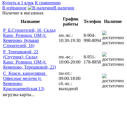
Купить в 1 клик
К сравнению
В избранное
В наличии
Наличие в магазинах
График
Название
Телефон
Наличие
работы
Р_Б.Строителей, 16_Склад
Канц_Розница_ОМ (г.
пн.-вс.:
8-904-
Кемерово, бульвар
10:30-19:30
998-8094
достаточно
Строителей, 16)
Р_Терешковой, 22
(Спутник)_Склад
пн.-вс.:
8-951-
Канц_Розница_ОМ (г.
10:00-20:00
178-8858
достаточно
Кемерово, Терешковой, 22)
С_Красн. канцелярия_
пн-пт.:
Офисные мелочи (г.
09:00-18:00
Кемерово,
сб.-вс.:
достаточно
Красноармейская 13)
выходной
загрузка карты...