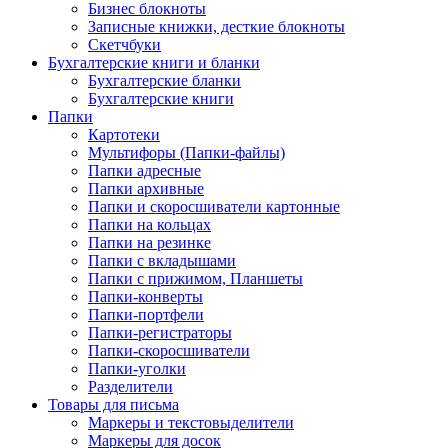
Бизнес блокноты
Записные книжки, десткие блокноты
Скетчбуки
Бухгалтерские книги и бланки
Бухгалтерские бланки
Бухгалтерские книги
Папки
Картотеки
Мультифоры (Папки-файлы)
Папки адресные
Папки архивные
Папки и скоросшиватели картонные
Папки на кольцах
Папки на резинке
Папки с вкладышами
Папки с прижимом, Планшеты
Папки-конверты
Папки-портфели
Папки-регистраторы
Папки-скоросшиватели
Папки-уголки
Разделители
Товары для письма
Маркеры и текстовыделители
Маркеры для досок