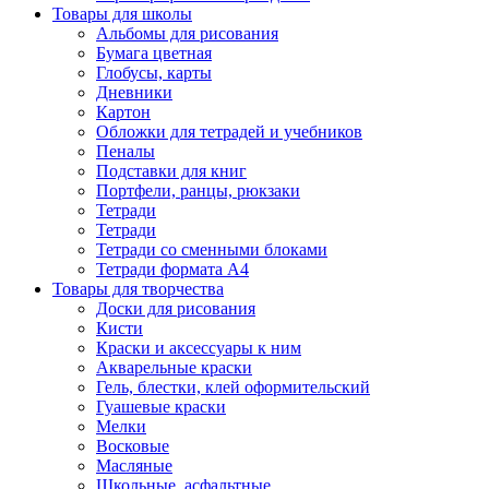
Товары для школы
Альбомы для рисования
Бумага цветная
Глобусы, карты
Дневники
Картон
Обложки для тетрадей и учебников
Пеналы
Подставки для книг
Портфели, ранцы, рюкзаки
Тетради
Тетради
Тетради со сменными блоками
Тетради формата А4
Товары для творчества
Доски для рисования
Кисти
Краски и аксессуары к ним
Акварельные краски
Гель, блестки, клей оформительский
Гуашевые краски
Мелки
Восковые
Масляные
Школьные, асфальтные