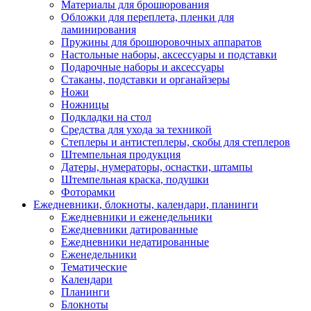
Материалы для брошюрования
Обложки для переплета, пленки для
ламинирования
Пружины для брошюровочных аппаратов
Настольные наборы, аксессуары и подставки
Подарочные наборы и аксессуары
Стаканы, подставки и органайзеры
Ножи
Ножницы
Подкладки на стол
Средства для ухода за техникой
Степлеры и антистеплеры, скобы для степлеров
Штемпельная продукция
Датеры, нумераторы, оснастки, штампы
Штемпельная краска, подушки
Фоторамки
Ежедневники, блокноты, календари, планинги
Ежедневники и еженедельники
Ежедневники датированные
Ежедневники недатированные
Еженедельники
Тематические
Календари
Планинги
Блокноты