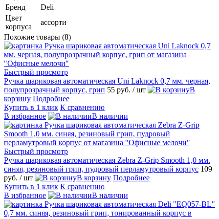
Бренд
Deli
Цвет
ассорти
корпуса
Похожие товары (8)
Быстрый просмотр
Ручка шариковая автоматическая Uni Laknock 0,7 мм. черная,
полупрозрачный корпус, грип
55 руб.
/ шт
В
корзину
Подробнее
Купить в 1 клик
К сравнению
В избранное
В наличии
Быстрый просмотр
Ручка шариковая автоматическая Zebra Z-Grip Smooth 1,0 мм.
синяя, резиновый грип, пудровый перламутровый корпус
109
руб.
/ шт
В корзину
Подробнее
Купить в 1 клик
К сравнению
В избранное
В наличии