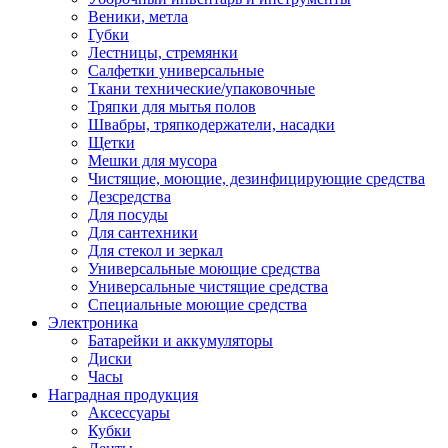
Веники, метла
Губки
Лестницы, стремянки
Салфетки универсальные
Ткани технические/упаковочные
Тряпки для мытья полов
Швабры, тряпкодержатели, насадки
Щетки
Мешки для мусора
Чистящие, моющие, дезинфицирующие средства
Дезсредства
Для посуды
Для сантехники
Для стекол и зеркал
Универсальные моющие средства
Универсальные чистящие средства
Специальные моющие средства
Электроника
Батарейки и аккумуляторы
Диски
Часы
Наградная продукция
Аксессуары
Кубки