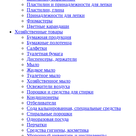
Пластилин и принадлежности для лепки
Пластилин, глина
Принадлежности для лепки
Фломастеры
Цветные карандаши
Хозяйственные товары
Бумажная продукция
Бумажные полотенца
Салфетки
Туалетная бумага
Диспенсеры, держатели
Мыло
Жидкое мыло
Туалетное мыло
Хозяйственное мыло
Освежители воздуха
Порошки и средства для стирки
Кондиционеры
Отбеливатели
Сода кальцированная, специальные средства
Стиральные порошки
Одноразовая посуда
Перчатки
Средства гигиены, косметика
Уборочный инвентарь и инструменты