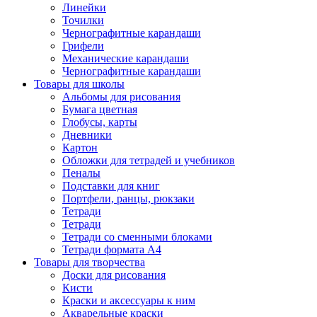
Линейки
Точилки
Чернографитные карандаши
Грифели
Механические карандаши
Чернографитные карандаши
Товары для школы
Альбомы для рисования
Бумага цветная
Глобусы, карты
Дневники
Картон
Обложки для тетрадей и учебников
Пеналы
Подставки для книг
Портфели, ранцы, рюкзаки
Тетради
Тетради
Тетради со сменными блоками
Тетради формата А4
Товары для творчества
Доски для рисования
Кисти
Краски и аксессуары к ним
Акварельные краски