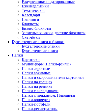
Ежедневники недатированные
Еженедельники
Тематические
Календари
Планинги
Блокноты
Бизнес блокноты
Записные книжки, десткие блокноты
Скетчбуки
Бухгалтерские книги и бланки
Бухгалтерские бланки
Бухгалтерские книги
Папки
Картотеки
Мультифоры (Папки-файлы)
Папки адресные
Папки архивные
Папки и скоросшиватели картонные
Папки на кольцах
Папки на резинке
Папки с вкладышами
Папки с прижимом, Планшеты
Папки-конверты
Папки-портфели
Папки-регистраторы