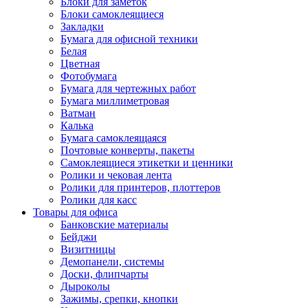
Блоки для заметок
Блоки самоклеящиеся
Закладки
Бумага для офисной техники
Белая
Цветная
Фотобумага
Бумага для чертежных работ
Бумага миллиметровая
Ватман
Калька
Бумага самоклеящаяся
Почтовые конверты, пакеты
Самоклеящиеся этикетки и ценники
Ролики и чековая лента
Ролики для принтеров, плоттеров
Ролики для касс
Товары для офиса
Банковские материалы
Бейджи
Визитницы
Демопанели, системы
Доски, флипчарты
Дыроколы
Зажимы, срепки, кнопки