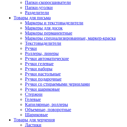
Папки-скоросшиватели
Папки-уголки
Разделители
Товары для письма
Маркеры и текстовыделители
Маркеры для досок
Маркеры перманентные
Маркеры специализированные, маркер-краска
Текстовыделители
Ручки
Роллеры, линеры
Ручки автоматические
Ручки гелевые
Ручки наборы
Ручки настольные
Ручки подарочные
Ручки со стираемыми чернилами
Ручки шариковые
Стержни
Гелевые
Капилярные, роллеры
Объемные, поворотные
Шариковые
Товары для черчения
Ластики