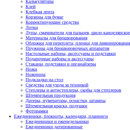
Калькуляторы
Клей
Клейкая лента
Корзины для бумаг
Корректирующие средства
Лотки
Лупы, смачиватели для пальцев, шило канцелярское
Материалы для брошюрования
Обложки для переплета, пленки для ламинировани
Пружины для брошюровочных аппаратов
Настольные наборы, аксессуары и подставки
Подарочные наборы и аксессуары
Стаканы, подставки и органайзеры
Ножи
Ножницы
Подкладки на стол
Средства для ухода за техникой
Степлеры и антистеплеры, скобы для степлеров
Штемпельная продукция
Датеры, нумераторы, оснастки, штампы
Штемпельная краска, подушки
Фоторамки
Ежедневники, блокноты, календари, планинги
Ежедневники и еженедельники
Ежедневники датированные