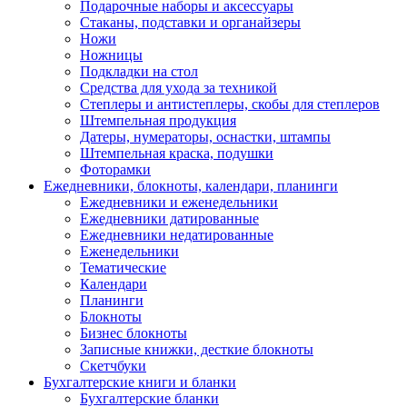
Подарочные наборы и аксессуары
Стаканы, подставки и органайзеры
Ножи
Ножницы
Подкладки на стол
Средства для ухода за техникой
Степлеры и антистеплеры, скобы для степлеров
Штемпельная продукция
Датеры, нумераторы, оснастки, штампы
Штемпельная краска, подушки
Фоторамки
Ежедневники, блокноты, календари, планинги
Ежедневники и еженедельники
Ежедневники датированные
Ежедневники недатированные
Еженедельники
Тематические
Календари
Планинги
Блокноты
Бизнес блокноты
Записные книжки, десткие блокноты
Скетчбуки
Бухгалтерские книги и бланки
Бухгалтерские бланки