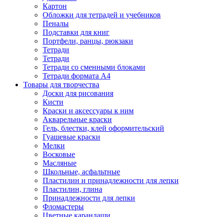
Картон
Обложки для тетрадей и учебников
Пеналы
Подставки для книг
Портфели, ранцы, рюкзаки
Тетради
Тетради
Тетради со сменными блоками
Тетради формата А4
Товары для творчества
Доски для рисования
Кисти
Краски и аксессуары к ним
Акварельные краски
Гель, блестки, клей оформительский
Гуашевые краски
Мелки
Восковые
Масляные
Школьные, асфальтные
Пластилин и принадлежности для лепки
Пластилин, глина
Принадлежности для лепки
Фломастеры
Цветные карандаши