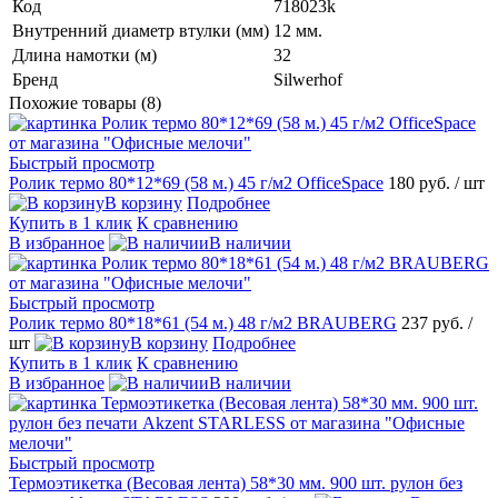
Код
718023k
Внутренний диаметр втулки (мм)
12 мм.
Длина намотки (м)
32
Бренд
Silwerhof
Похожие товары (8)
Быстрый просмотр
Ролик термо 80*12*69 (58 м.) 45 г/м2 OfficeSpace
180 руб.
/ шт
В корзину
Подробнее
Купить в 1 клик
К сравнению
В избранное
В наличии
Быстрый просмотр
Ролик термо 80*18*61 (54 м.) 48 г/м2 BRAUBERG
237 руб.
/
шт
В корзину
Подробнее
Купить в 1 клик
К сравнению
В избранное
В наличии
Быстрый просмотр
Термоэтикетка (Весовая лента) 58*30 мм. 900 шт. рулон без