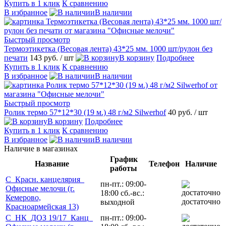
Купить в 1 клик
К сравнению
В избранное
В наличии
Быстрый просмотр
Термоэтикетка (Весовая лента) 43*25 мм. 1000 шт/рулон без
печати
143 руб.
/ шт
В корзину
Подробнее
Купить в 1 клик
К сравнению
В избранное
В наличии
Быстрый просмотр
Ролик термо 57*12*30 (19 м.) 48 г/м2 Silwerhof
40 руб.
/ шт
В корзину
Подробнее
Купить в 1 клик
К сравнению
В избранное
В наличии
Наличие в магазинах
График
Название
Телефон
Наличие
работы
С_Красн. канцелярия_
пн-пт.: 09:00-
Офисные мелочи (г.
18:00 сб.-вс.:
Кемерово,
достаточно
выходной
Красноармейская 13)
С_НК_ДОЗ 19/17_Канц_
пн-пт.: 09:00-