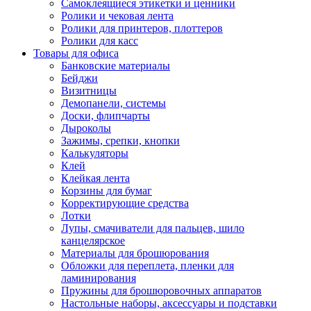
Самоклеящиеся этикетки и ценники
Ролики и чековая лента
Ролики для принтеров, плоттеров
Ролики для касс
Товары для офиса
Банковские материалы
Бейджи
Визитницы
Демопанели, системы
Доски, флипчарты
Дыроколы
Зажимы, срепки, кнопки
Калькуляторы
Клей
Клейкая лента
Корзины для бумаг
Корректирующие средства
Лотки
Лупы, смачиватели для пальцев, шило
канцелярское
Материалы для брошюрования
Обложки для переплета, пленки для
ламинирования
Пружины для брошюровочных аппаратов
Настольные наборы, аксессуары и подставки