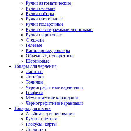
Ручки автоматические
Ручки гелевые
Ручки наборы
Ручки настольные
Ручки подарочные
Ручки со стираемыми чернилами
Ручки шариковые
Стержни
Гелевые
Капилярные, роллеры
Объемные, поворотные
Шариковые
Товары для черчения
Ластики
Линейки
Точилки
Чернографитные карандаши
Грифели
Механические карандаши
Чернографитные карандаши
Товары для школы
Альбомы для рисования
Бумага цветная
Глобусы, карты
Дневники