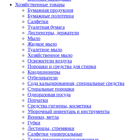
Хозяйственные товары
Бумажная продукция
Бумажные полотенца
Салфетки
Туалетная бумага
Диспенсеры, держатели
Мыло
Жидкое мыло
Туалетное мыло
Хозяйственное мыло
Освежители воздуха
Порошки и средства для стирки
Кондиционеры
Отбеливатели
Сода кальцированная, специальные средства
Стиральные порошки
Одноразовая посуда
Перчатки
Средства гигиены, косметика
Уборочный инвентарь и инструменты
Веники, метла
Губки
Лестницы, стремянки
Салфетки универсальные
Ткани технические/упаковочные