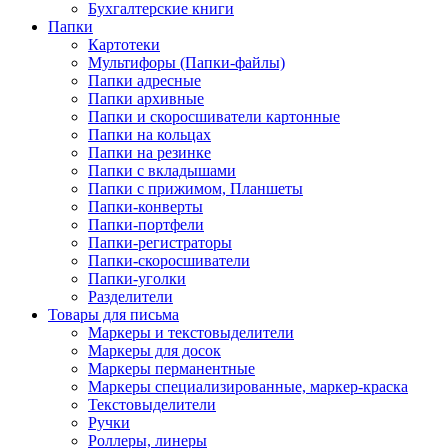
Бухгалтерские книги
Папки
Картотеки
Мультифоры (Папки-файлы)
Папки адресные
Папки архивные
Папки и скоросшиватели картонные
Папки на кольцах
Папки на резинке
Папки с вкладышами
Папки с прижимом, Планшеты
Папки-конверты
Папки-портфели
Папки-регистраторы
Папки-скоросшиватели
Папки-уголки
Разделители
Товары для письма
Маркеры и текстовыделители
Маркеры для досок
Маркеры перманентные
Маркеры специализированные, маркер-краска
Текстовыделители
Ручки
Роллеры, линеры