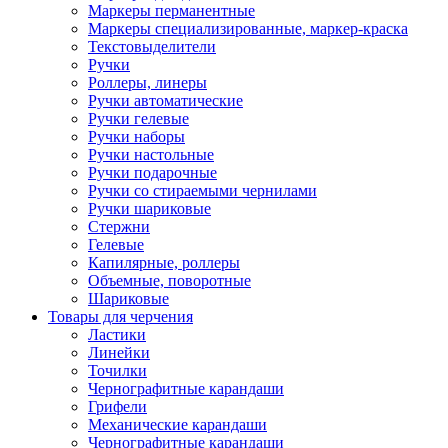
Маркеры перманентные
Маркеры специализированные, маркер-краска
Текстовыделители
Ручки
Роллеры, линеры
Ручки автоматические
Ручки гелевые
Ручки наборы
Ручки настольные
Ручки подарочные
Ручки со стираемыми чернилами
Ручки шариковые
Стержни
Гелевые
Капилярные, роллеры
Объемные, поворотные
Шариковые
Товары для черчения
Ластики
Линейки
Точилки
Чернографитные карандаши
Грифели
Механические карандаши
Чернографитные карандаши