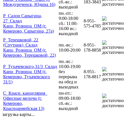
сб.-вс.:
183-3843
достаточно
Междуреченск, Юдина 16)
выходной
пн.-пт.:
Р_Салон Сарыгина,
9:00-18:00
27_Склад
8-951-
сб.: 11:00-
Канц_Розница_ОМ (г.
575-4785
достаточно
16:00 вс.:
Кемерово, Сарыгина, 27а)
выходной
Р_Терешковой, 22
(Спутник)_Склад
пн.-вс.:
8-951-
Канц_Розница_ОМ (г.
10:00-20:00
178-8858
достаточно
Кемерово, Терешковой, 22)
пн.-вс.:
Р_Тухачевского,31/3_Склад
10:00-19:00
Канц_Розница_ОМ (г.
без
8-951-
Кемерово, Тухачевского
перерыва
178-8817
достаточно
31/1)
на обед и
выходных
С_Красн. канцелярия_
пн-пт.:
Офисные мелочи (г.
09:00-18:00
Кемерово,
сб.-вс.:
достаточно
Красноармейская 13)
выходной
загрузка карты...