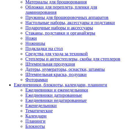
Материалы для брошюрования
Обложки для переплета, пленки для
ламинирования
Пружины для брошюровочных аппаратов
Настольные наборы, аксессуары и подставки
Подарочные наборы и аксессуары
Стаканы, подставки и органайзеры
Ножи
Ножницы
Подкладки на стол
Средства для ухода за техникой
Степлеры и антистеплеры, скобы для степлеров
Штемпельная продукция
Датеры, нумераторы, оснастки, штампы
Штемпельная краска, подушки
Фоторамки
Ежедневники, блокноты, календари, планинги
Ежедневники и еженедельники
Ежедневники датированные
Ежедневники недатированные
Еженедельники
Тематические
Календари
Планинги
Блокноты