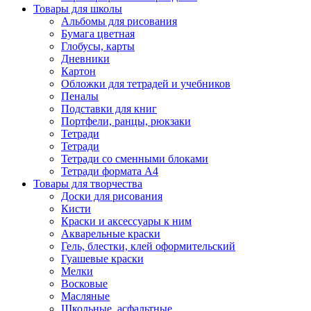
Товары для школы
Альбомы для рисования
Бумага цветная
Глобусы, карты
Дневники
Картон
Обложки для тетрадей и учебников
Пеналы
Подставки для книг
Портфели, ранцы, рюкзаки
Тетради
Тетради
Тетради со сменными блоками
Тетради формата А4
Товары для творчества
Доски для рисования
Кисти
Краски и аксессуары к ним
Акварельные краски
Гель, блестки, клей оформительский
Гуашевые краски
Мелки
Восковые
Масляные
Школьные, асфальтные