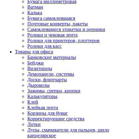
Бумага миллиметровая
Ватман
Калька
Бумага самоклеящаяся
Почтовые конверты, пакеты
Самоклеящиеся этикетки и ценники
Ролики и чековая лента
Ролики для принтеров, плоттеров
Ролики для касс
Товары для офиса
Банковские материалы
Бейджи
Визитницы
Демопанели, системы
Доски, флипчарты
Дыроколы
Зажимы, срепки, кнопки
Калькуляторы
Клей
Клейкая лента
Корзины для бумаг
Корректирующие средства
Лотки
Лупы, смачиватели для пальцев, шило
канцелярское