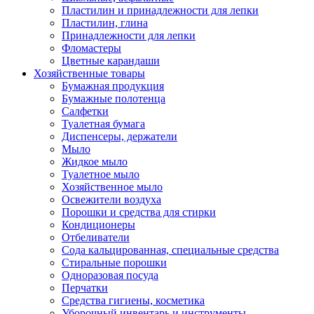
Пластилин и принадлежности для лепки
Пластилин, глина
Принадлежности для лепки
Фломастеры
Цветные карандаши
Хозяйственные товары
Бумажная продукция
Бумажные полотенца
Салфетки
Туалетная бумага
Диспенсеры, держатели
Мыло
Жидкое мыло
Туалетное мыло
Хозяйственное мыло
Освежители воздуха
Порошки и средства для стирки
Кондиционеры
Отбеливатели
Сода кальцированная, специальные средства
Стиральные порошки
Одноразовая посуда
Перчатки
Средства гигиены, косметика
Уборочный инвентарь и инструменты