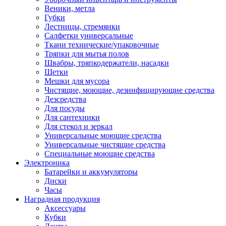
Веники, метла
Губки
Лестницы, стремянки
Салфетки универсальные
Ткани технические/упаковочные
Тряпки для мытья полов
Швабры, тряпкодержатели, насадки
Щетки
Мешки для мусора
Чистящие, моющие, дезинфицирующие средства
Дезсредства
Для посуды
Для сантехники
Для стекол и зеркал
Универсальные моющие средства
Универсальные чистящие средства
Специальные моющие средства
Электроника
Батарейки и аккумуляторы
Диски
Часы
Наградная продукция
Аксессуары
Кубки