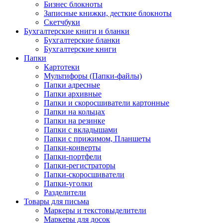
Бизнес блокноты
Записные книжки, десткие блокноты
Скетчбуки
Бухгалтерские книги и бланки
Бухгалтерские бланки
Бухгалтерские книги
Папки
Картотеки
Мультифоры (Папки-файлы)
Папки адресные
Папки архивные
Папки и скоросшиватели картонные
Папки на кольцах
Папки на резинке
Папки с вкладышами
Папки с прижимом, Планшеты
Папки-конверты
Папки-портфели
Папки-регистраторы
Папки-скоросшиватели
Папки-уголки
Разделители
Товары для письма
Маркеры и текстовыделители
Маркеры для досок