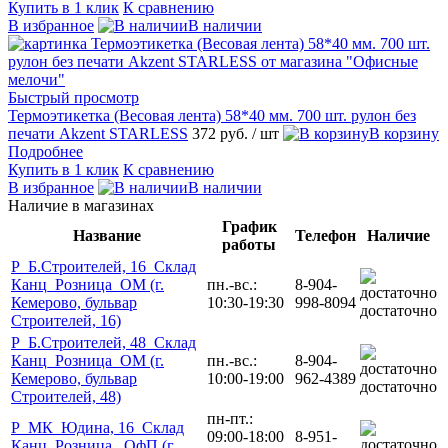
Купить в 1 клик
К сравнению
В избранное
В наличии
Быстрый просмотр
Термоэтикетка (Весовая лента) 58*40 мм. 700 шт. рулон без
печати Akzent STARLESS
372 руб.
/ шт
В корзину
Подробнее
Купить в 1 клик
К сравнению
В избранное
В наличии
Наличие в магазинах
График
Название
Телефон
Наличие
работы
Р_Б.Строителей, 16_Склад
Канц_Розница_ОМ (г.
пн.-вс.:
8-904-
Кемерово, бульвар
10:30-19:30
998-8094
достаточно
Строителей, 16)
Р_Б.Строителей, 48_Склад
Канц_Розница_ОМ (г.
пн.-вс.:
8-904-
Кемерово, бульвар
10:00-19:00
962-4389
достаточно
Строителей, 48)
пн-пт.:
Р_МК_Юдина, 16_Склад
09:00-18:00
8-951-
Канц_Розница_ ОфП (г.