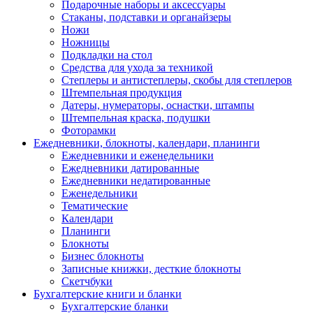
Подарочные наборы и аксессуары
Стаканы, подставки и органайзеры
Ножи
Ножницы
Подкладки на стол
Средства для ухода за техникой
Степлеры и антистеплеры, скобы для степлеров
Штемпельная продукция
Датеры, нумераторы, оснастки, штампы
Штемпельная краска, подушки
Фоторамки
Ежедневники, блокноты, календари, планинги
Ежедневники и еженедельники
Ежедневники датированные
Ежедневники недатированные
Еженедельники
Тематические
Календари
Планинги
Блокноты
Бизнес блокноты
Записные книжки, десткие блокноты
Скетчбуки
Бухгалтерские книги и бланки
Бухгалтерские бланки