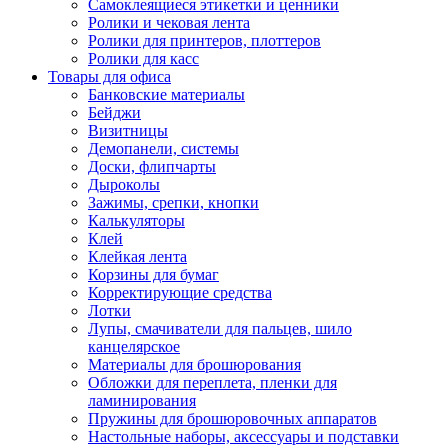
Самоклеящиеся этикетки и ценники
Ролики и чековая лента
Ролики для принтеров, плоттеров
Ролики для касс
Товары для офиса
Банковские материалы
Бейджи
Визитницы
Демопанели, системы
Доски, флипчарты
Дыроколы
Зажимы, срепки, кнопки
Калькуляторы
Клей
Клейкая лента
Корзины для бумаг
Корректирующие средства
Лотки
Лупы, смачиватели для пальцев, шило
канцелярское
Материалы для брошюрования
Обложки для переплета, пленки для
ламинирования
Пружины для брошюровочных аппаратов
Настольные наборы, аксессуары и подставки