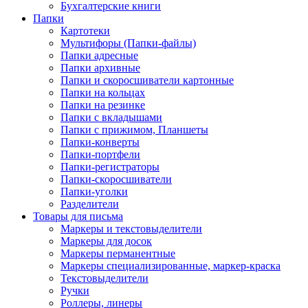
Бухгалтерские книги
Папки
Картотеки
Мультифоры (Папки-файлы)
Папки адресные
Папки архивные
Папки и скоросшиватели картонные
Папки на кольцах
Папки на резинке
Папки с вкладышами
Папки с прижимом, Планшеты
Папки-конверты
Папки-портфели
Папки-регистраторы
Папки-скоросшиватели
Папки-уголки
Разделители
Товары для письма
Маркеры и текстовыделители
Маркеры для досок
Маркеры перманентные
Маркеры специализированные, маркер-краска
Текстовыделители
Ручки
Роллеры, линеры