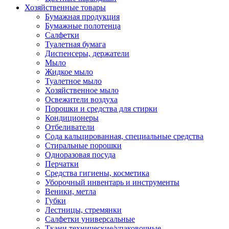
Хозяйственные товары
Бумажная продукция
Бумажные полотенца
Салфетки
Туалетная бумага
Диспенсеры, держатели
Мыло
Жидкое мыло
Туалетное мыло
Хозяйственное мыло
Освежители воздуха
Порошки и средства для стирки
Кондиционеры
Отбеливатели
Сода кальцированная, специальные средства
Стиральные порошки
Одноразовая посуда
Перчатки
Средства гигиены, косметика
Уборочный инвентарь и инструменты
Веники, метла
Губки
Лестницы, стремянки
Салфетки универсальные
Ткани технические/упаковочные