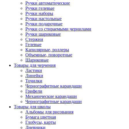
Ручки автоматические
Ручки гелевые
Ручки наборы
Ручки настольные
Ручки подарочные
Ручки со стираемыми чернилами
Ручки шариковые
Стержни
Гелевые
Капилярные, роллеры
Объемные, поворотные
Шариковые
Товары для черчения
Ластики
Линейки
Точилки
Чернографитные карандаши
Грифели
Механические карандаши
Чернографитные карандаши
Товары для школы
Альбомы для рисования
Бумага цветная
Глобусы, карты
Дневники