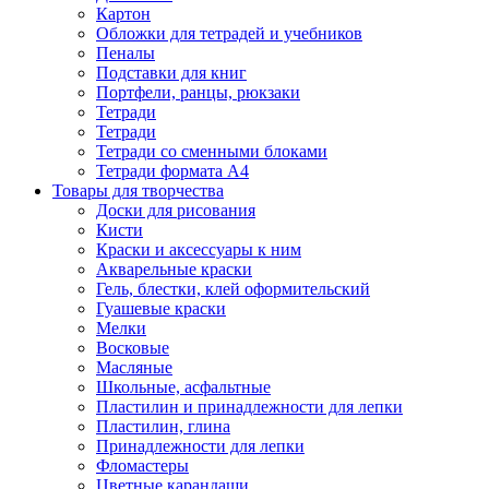
Картон
Обложки для тетрадей и учебников
Пеналы
Подставки для книг
Портфели, ранцы, рюкзаки
Тетради
Тетради
Тетради со сменными блоками
Тетради формата А4
Товары для творчества
Доски для рисования
Кисти
Краски и аксессуары к ним
Акварельные краски
Гель, блестки, клей оформительский
Гуашевые краски
Мелки
Восковые
Масляные
Школьные, асфальтные
Пластилин и принадлежности для лепки
Пластилин, глина
Принадлежности для лепки
Фломастеры
Цветные карандаши