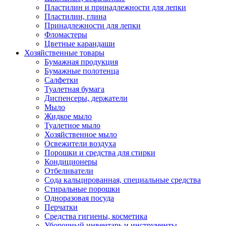
Пластилин и принадлежности для лепки
Пластилин, глина
Принадлежности для лепки
Фломастеры
Цветные карандаши
Хозяйственные товары
Бумажная продукция
Бумажные полотенца
Салфетки
Туалетная бумага
Диспенсеры, держатели
Мыло
Жидкое мыло
Туалетное мыло
Хозяйственное мыло
Освежители воздуха
Порошки и средства для стирки
Кондиционеры
Отбеливатели
Сода кальцированная, специальные средства
Стиральные порошки
Одноразовая посуда
Перчатки
Средства гигиены, косметика
Уборочный инвентарь и инструменты