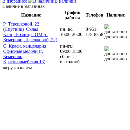
В избранное
В наличии
Наличие в магазинах
График
Название
Телефон
Наличие
работы
Р_Терешковой, 22
(Спутник)_Склад
пн.-вс.:
8-951-
Канц_Розница_ОМ (г.
10:00-20:00
178-8858
достаточно
Кемерово, Терешковой, 22)
С_Красн. канцелярия_
пн-пт.:
Офисные мелочи (г.
09:00-18:00
Кемерово,
сб.-вс.:
достаточно
Красноармейская 13)
выходной
загрузка карты...