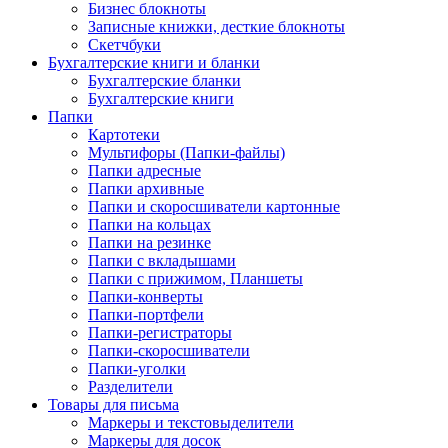
Бизнес блокноты
Записные книжки, десткие блокноты
Скетчбуки
Бухгалтерские книги и бланки
Бухгалтерские бланки
Бухгалтерские книги
Папки
Картотеки
Мультифоры (Папки-файлы)
Папки адресные
Папки архивные
Папки и скоросшиватели картонные
Папки на кольцах
Папки на резинке
Папки с вкладышами
Папки с прижимом, Планшеты
Папки-конверты
Папки-портфели
Папки-регистраторы
Папки-скоросшиватели
Папки-уголки
Разделители
Товары для письма
Маркеры и текстовыделители
Маркеры для досок