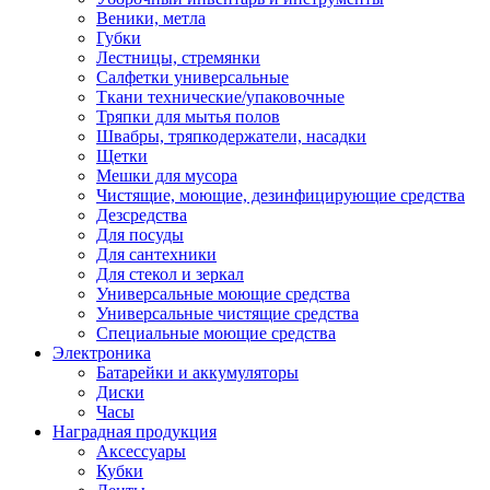
Веники, метла
Губки
Лестницы, стремянки
Салфетки универсальные
Ткани технические/упаковочные
Тряпки для мытья полов
Швабры, тряпкодержатели, насадки
Щетки
Мешки для мусора
Чистящие, моющие, дезинфицирующие средства
Дезсредства
Для посуды
Для сантехники
Для стекол и зеркал
Универсальные моющие средства
Универсальные чистящие средства
Специальные моющие средства
Электроника
Батарейки и аккумуляторы
Диски
Часы
Наградная продукция
Аксессуары
Кубки