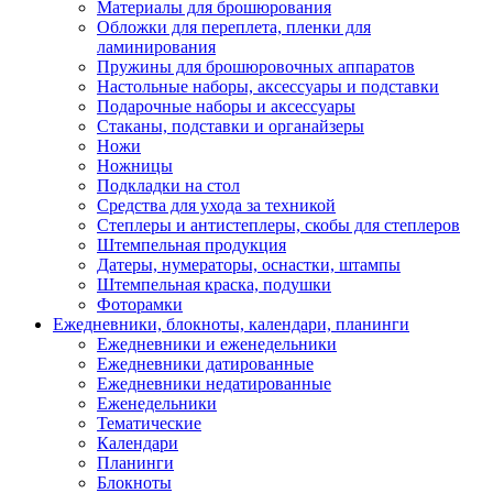
Материалы для брошюрования
Обложки для переплета, пленки для
ламинирования
Пружины для брошюровочных аппаратов
Настольные наборы, аксессуары и подставки
Подарочные наборы и аксессуары
Стаканы, подставки и органайзеры
Ножи
Ножницы
Подкладки на стол
Средства для ухода за техникой
Степлеры и антистеплеры, скобы для степлеров
Штемпельная продукция
Датеры, нумераторы, оснастки, штампы
Штемпельная краска, подушки
Фоторамки
Ежедневники, блокноты, календари, планинги
Ежедневники и еженедельники
Ежедневники датированные
Ежедневники недатированные
Еженедельники
Тематические
Календари
Планинги
Блокноты