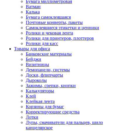
Бумага миллиметровая
Ватман
Калька
Бумага самоклеящаяся
Почтовые конверты, пакеты
Самоклеящиеся этикетки и ценники
Ролики и чековая лента
Ролики для принтеров, плоттеров
Ролики для касс
Товары для офиса
Банковские материалы
Бейджи
Визитницы
Демопанели, системы
Доски, флипчарты
Дыроколы
Зажимы, срепки, кнопки
Калькуляторы
Клей
Клейкая лента
Корзины для бумаг
Корректирующие средства
Лотки
Лупы, смачиватели для пальцев, шило
канцелярское