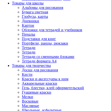
Товары для школы
Альбомы для рисования
Бумага цветная
Глобусы, карты
Дневники
Картон
Обложки для тетрадей и учебников
Пеналы
Подставки для книг
Портфели, ранцы, рюкзаки
Тетради
Тетради
Тетради со сменными блоками
Тетради формата А4
Товары для творчества
Доски для рисования
Кисти
Краски и аксессуары к ним
Акварельные краски
Гель, блестки, клей оформительский
Гуашевые краски
Мелки
Восковые
Масляные
Школьные, асфальтные