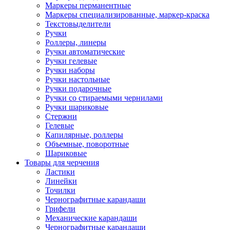
Маркеры перманентные
Маркеры специализированные, маркер-краска
Текстовыделители
Ручки
Роллеры, линеры
Ручки автоматические
Ручки гелевые
Ручки наборы
Ручки настольные
Ручки подарочные
Ручки со стираемыми чернилами
Ручки шариковые
Стержни
Гелевые
Капилярные, роллеры
Объемные, поворотные
Шариковые
Товары для черчения
Ластики
Линейки
Точилки
Чернографитные карандаши
Грифели
Механические карандаши
Чернографитные карандаши