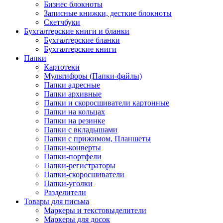
Бизнес блокноты
Записные книжки, десткие блокноты
Скетчбуки
Бухгалтерские книги и бланки
Бухгалтерские бланки
Бухгалтерские книги
Папки
Картотеки
Мультифоры (Папки-файлы)
Папки адресные
Папки архивные
Папки и скоросшиватели картонные
Папки на кольцах
Папки на резинке
Папки с вкладышами
Папки с прижимом, Планшеты
Папки-конверты
Папки-портфели
Папки-регистраторы
Папки-скоросшиватели
Папки-уголки
Разделители
Товары для письма
Маркеры и текстовыделители
Маркеры для досок