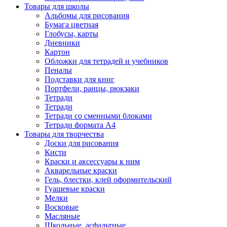
Товары для школы
Альбомы для рисования
Бумага цветная
Глобусы, карты
Дневники
Картон
Обложки для тетрадей и учебников
Пеналы
Подставки для книг
Портфели, ранцы, рюкзаки
Тетради
Тетради
Тетради со сменными блоками
Тетради формата А4
Товары для творчества
Доски для рисования
Кисти
Краски и аксессуары к ним
Акварельные краски
Гель, блестки, клей оформительский
Гуашевые краски
Мелки
Восковые
Масляные
Школьные, асфальтные