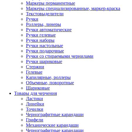
Маркеры перманентные
Маркеры специализированные, маркер-краска
Текстовыделители
Ручки
Роллеры, линеры
Ручки автоматические
Ручки гелевые
Ручки наборы
Ручки настольные
Ручки подарочные
Ручки со стираемыми чернилами
Ручки шариковые
Стержни
Гелевые
Капилярные, роллеры
Объемные, поворотные
Шариковые
Товары для черчения
Ластики
Линейки
Точилки
Чернографитные карандаши
Грифели
Механические карандаши
Чернографитные карандаши