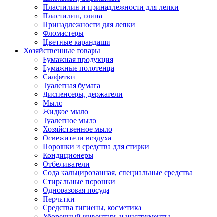
Пластилин и принадлежности для лепки
Пластилин, глина
Принадлежности для лепки
Фломастеры
Цветные карандаши
Хозяйственные товары
Бумажная продукция
Бумажные полотенца
Салфетки
Туалетная бумага
Диспенсеры, держатели
Мыло
Жидкое мыло
Туалетное мыло
Хозяйственное мыло
Освежители воздуха
Порошки и средства для стирки
Кондиционеры
Отбеливатели
Сода кальцированная, специальные средства
Стиральные порошки
Одноразовая посуда
Перчатки
Средства гигиены, косметика
Уборочный инвентарь и инструменты