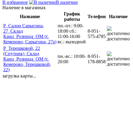
В избранное
В наличии
Наличие в магазинах
График
Название
Телефон
Наличие
работы
Р_Салон Сарыгина,
пн.-пт.: 9:00-
27_Склад
18:00 сб.:
8-951-
Канц_Розница_ОМ (г.
11:00-16:00
575-4785
достаточно
Кемерово, Сарыгина, 27а)
вс.: выходной
Р_Терешковой, 22
(Спутник)_Склад
пн.-вс.: 10:00-
8-951-
Канц_Розница_ОМ (г.
20:00
178-8858
достаточно
Кемерово, Терешковой,
22)
загрузка карты...