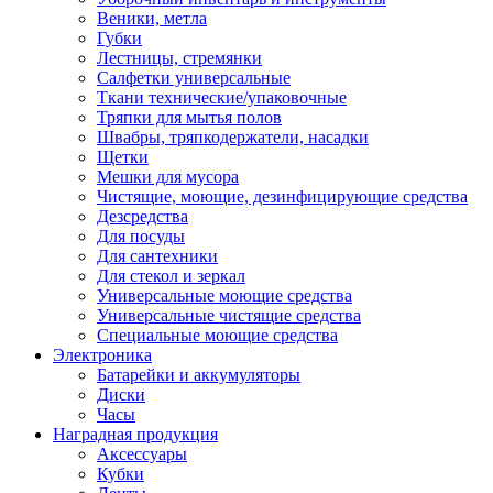
Веники, метла
Губки
Лестницы, стремянки
Салфетки универсальные
Ткани технические/упаковочные
Тряпки для мытья полов
Швабры, тряпкодержатели, насадки
Щетки
Мешки для мусора
Чистящие, моющие, дезинфицирующие средства
Дезсредства
Для посуды
Для сантехники
Для стекол и зеркал
Универсальные моющие средства
Универсальные чистящие средства
Специальные моющие средства
Электроника
Батарейки и аккумуляторы
Диски
Часы
Наградная продукция
Аксессуары
Кубки