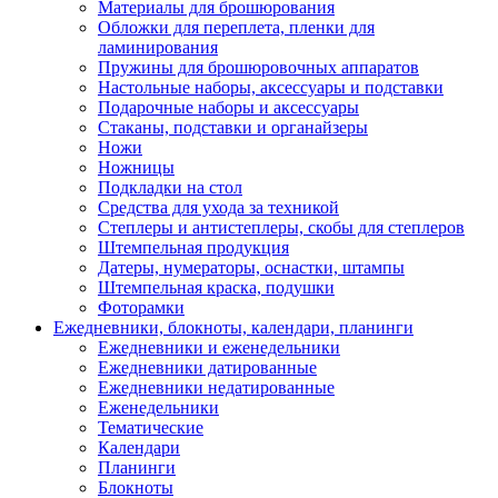
Материалы для брошюрования
Обложки для переплета, пленки для
ламинирования
Пружины для брошюровочных аппаратов
Настольные наборы, аксессуары и подставки
Подарочные наборы и аксессуары
Стаканы, подставки и органайзеры
Ножи
Ножницы
Подкладки на стол
Средства для ухода за техникой
Степлеры и антистеплеры, скобы для степлеров
Штемпельная продукция
Датеры, нумераторы, оснастки, штампы
Штемпельная краска, подушки
Фоторамки
Ежедневники, блокноты, календари, планинги
Ежедневники и еженедельники
Ежедневники датированные
Ежедневники недатированные
Еженедельники
Тематические
Календари
Планинги
Блокноты