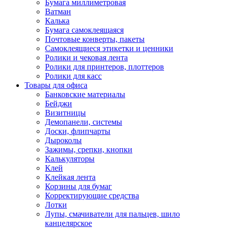
Бумага миллиметровая
Ватман
Калька
Бумага самоклеящаяся
Почтовые конверты, пакеты
Самоклеящиеся этикетки и ценники
Ролики и чековая лента
Ролики для принтеров, плоттеров
Ролики для касс
Товары для офиса
Банковские материалы
Бейджи
Визитницы
Демопанели, системы
Доски, флипчарты
Дыроколы
Зажимы, срепки, кнопки
Калькуляторы
Клей
Клейкая лента
Корзины для бумаг
Корректирующие средства
Лотки
Лупы, смачиватели для пальцев, шило
канцелярское